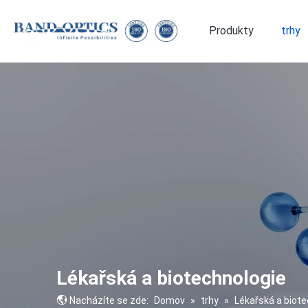
Produkty
trhy
Lékařská a biotechnologie
Speciálně tvarovaná optika
Lékařská a biotechnologie
Nacházíte se zde:
Domov
»
trhy
»
Lékařská a biote