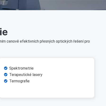
ie
váním cenově efektivních přesných optických řešení pro
Spektrometrie

Terapeutické lasery

Termografie
