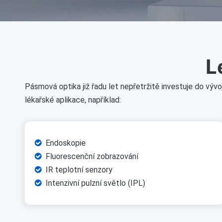
L
Pásmová optika již řadu let nepřetržitě investuje do vý
lékařské aplikace, například:
Endoskopie

Fluorescenční zobrazování

IR teplotní senzory

Intenzivní pulzní světlo (IPL)
