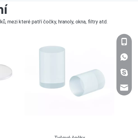
ní
mezi které patří čočky, hranoly, okna, filtry atd.
+86-159
WhatsA
+86 159
sales@n