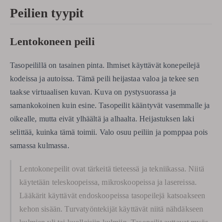
Peilien tyypit
Lentokoneen peili
Tasopeilillä on tasainen pinta. Ihmiset käyttävät konepeilejä
kodeissa ja autoissa. Tämä peili heijastaa valoa ja tekee sen
taakse virtuaalisen kuvan. Kuva on pystysuorassa ja
samankokoinen kuin esine. Tasopeilit kääntyvät vasemmalle ja
oikealle, mutta eivät ylhäältä ja alhaalta. Heijastuksen laki
selittää, kuinka tämä toimii. Valo osuu peiliin ja pomppaa pois
samassa kulmassa.
Lentokonepeilit ovat tärkeitä tieteessä ja tekniikassa. Niitä
käytetään teleskoopeissa, mikroskoopeissa ja lasereissa.
Lääkärit käyttävät endoskoopeissa tasopeilejä katsoakseen
kehon sisään. Turvatyöntekijät käyttävät niitä nähdäkseen