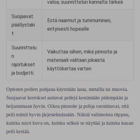
valoa; suunnittelun kannalta tärkeä
Suojaavat
Estä naarmut ja tummuminen,
päällystaki
erityisesti hopealle
t
Suunnittelu
Vaikuttaa siihen, mikä pinnoite ja
n
materiaali valitaan jokaista
rajoitukset
käyttökertaa varten
ja budjetti
Optisten peilien pohjana käytetään lasia, metallia tai muovia.
Suojaavat kerrokset auttavat peilejä kestämään pidempään ja
heijastamaan hyvin. Oikea pinnoite ja pohja varmistavat, että
peili toimii hyvin järjestelmässään. Näistä valinnoista riippuu,
kuinka suuri kuva on, kuinka selkeä se näyttää ja kuinka kauan
peili kestää.