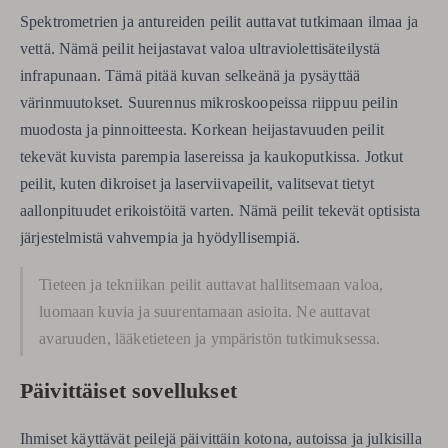
Spektrometrien ja antureiden peilit auttavat tutkimaan ilmaa ja
vettä. Nämä peilit heijastavat valoa ultraviolettisäteilystä
infrapunaan. Tämä pitää kuvan selkeänä ja pysäyttää
värinmuutokset. Suurennus mikroskoopeissa riippuu peilin
muodosta ja pinnoitteesta. Korkean heijastavuuden peilit
tekevät kuvista parempia lasereissa ja kaukoputkissa. Jotkut
peilit, kuten dikroiset ja laserviivapeilit, valitsevat tietyt
aallonpituudet erikoistöitä varten. Nämä peilit tekevät optisista
järjestelmistä vahvempia ja hyödyllisempiä.
Tieteen ja tekniikan peilit auttavat hallitsemaan valoa,
luomaan kuvia ja suurentamaan asioita. Ne auttavat
avaruuden, lääketieteen ja ympäristön tutkimuksessa.
Päivittäiset sovellukset
Ihmiset käyttävät peilejä päivittäin kotona, autoissa ja julkisilla