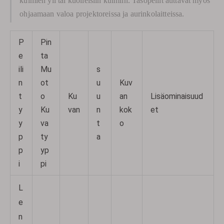
kulmien yli tai kuolleisiin kulmiin. Tasopeilit auttavat myös
ohjaamaan valoa projektoreissa ja aurinkolaitteissa.
P
Pin
e
ta
ili
Mu
s
n
ot
u
Kuv
t
o
Ku
u
an
Lisäominaisuud
y
Ku
van
n
kok
et
y
va
t
o
p
ty
a
p
yp
i
pi
L
e
n