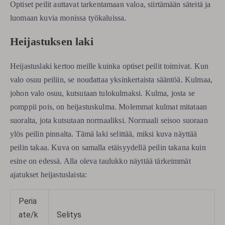
Optiset peilit auttavat tarkentamaan valoa, siirtämään säteitä ja
luomaan kuvia monissa työkaluissa.
Heijastuksen laki
Heijastuslaki kertoo meille kuinka optiset peilit toimivat. Kun
valo osuu peiliin, se noudattaa yksinkertaista sääntöä. Kulmaa,
johon valo osuu, kutsutaan tulokulmaksi. Kulma, josta se
pomppii pois, on heijastuskulma. Molemmat kulmat mitataan
suoralta, jota kutsutaan normaaliksi. Normaali seisoo suoraan
ylös peilin pinnalta. Tämä laki selittää, miksi kuva näyttää
peilin takaa. Kuva on samalla etäisyydellä peilin takana kuin
esine on edessä. Alla oleva taulukko näyttää tärkeimmät
ajatukset heijastuslaista:
Peria
ate/k
Selitys