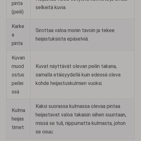
pinta
selkeitä kuvia.
(peili)
Karke
Sirottaa valoa monin tavoin ja tekee
a
heijastuksista epäselviä.
pinta
Kuvan
muod
Kuvat näyttävät olevan peilin takana,
ostus
samalla etäisyydellä kuin edessä oleva
peilei
kohde heijastuskulmien vuoksi.
ssä
Kaksi suorassa kulmassa olevaa pintaa
Kulma
heijastavat valoa takaisin siihen suuntaan,
heijas
missä se tuli, riippumatta kulmasta, johon
timet
se osuu.