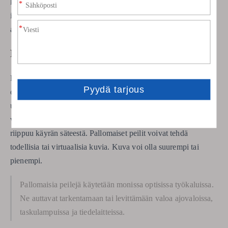
kuolleet kulmat. Liikkeet ja tehtaat käyttävät kuperia peilejä
isojen tilojen katseluun. Kuperia peilejä käytetään myös
ajoväylillä ja porteilla näkemään nurkat.
Pallomainen peili
Pallomaiset peilit sisältävät koverat ja kuperat peilit. Pinta on
osa palloa. Koverat peilit käyvät sisäänpäin ja kuperat peilit
ulospäin. Pallomaisissa peileissä on polttopiste, jossa
valonsäteet kohtaavat tai näyttävät kohtaavan. Polttopiste
riippuu käyrän säteestä. Pallomaiset peilit voivat tehdä
todellisia tai virtuaalisia kuvia. Kuva voi olla suurempi tai
pienempi.
Pallomaisia ​​peilejä käytetään monissa optisissa työkaluissa.
Ne auttavat tarkentamaan tai levittämään valoa ajovaloissa,
taskulampuissa ja tiedelaitteissa.