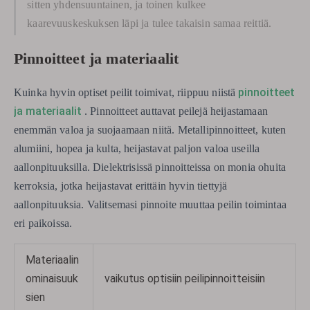
sitten yhdensuuntainen, ja toinen kulkee
kaarevuuskeskuksen läpi ja tulee takaisin samaa reittiä.
Pinnoitteet ja materiaalit
pinnoitteet
Kuinka hyvin optiset peilit toimivat, riippuu niistä
ja materiaalit
. Pinnoitteet auttavat peilejä heijastamaan
enemmän valoa ja suojaamaan niitä. Metallipinnoitteet, kuten
alumiini, hopea ja kulta, heijastavat paljon valoa useilla
aallonpituuksilla. Dielektrisissä pinnoitteissa on monia ohuita
kerroksia, jotka heijastavat erittäin hyvin tiettyjä
aallonpituuksia. Valitsemasi pinnoite muuttaa peilin toimintaa
eri paikoissa.
Materiaalin
ominaisuuk
vaikutus optisiin peilipinnoitteisiin
sien