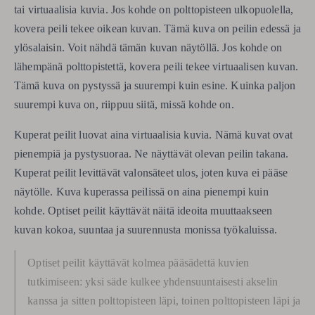
tai virtuaalisia kuvia. Jos kohde on polttopisteen ulkopuolella,
kovera peili tekee oikean kuvan. Tämä kuva on peilin edessä ja
ylösalaisin. Voit nähdä tämän kuvan näytöllä. Jos kohde on
lähempänä polttopistettä, kovera peili tekee virtuaalisen kuvan.
Tämä kuva on pystyssä ja suurempi kuin esine. Kuinka paljon
suurempi kuva on, riippuu siitä, missä kohde on.
Kuperat peilit luovat aina virtuaalisia kuvia. Nämä kuvat ovat
pienempiä ja pystysuoraa. Ne näyttävät olevan peilin takana.
Kuperat peilit levittävät valonsäteet ulos, joten kuva ei pääse
näytölle. Kuva kuperassa peilissä on aina pienempi kuin
kohde. Optiset peilit käyttävät näitä ideoita muuttaakseen
kuvan kokoa, suuntaa ja suurennusta monissa työkaluissa.
Optiset peilit käyttävät kolmea pääsädettä kuvien
tutkimiseen: yksi säde kulkee yhdensuuntaisesti akselin
kanssa ja sitten polttopisteen läpi, toinen polttopisteen läpi ja