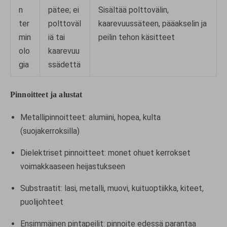
n
pätee; ei
Sisältää polttovälin,
ter
polttoväl
kaarevuussäteen, pääakselin ja
min
iä tai
peilin tehon käsitteet
olo
kaarevuu
gia
ssädettä
Pinnoitteet ja alustat
Metallipinnoitteet: alumiini, hopea, kulta
(suojakerroksilla)
Dielektriset pinnoitteet: monet ohuet kerrokset
voimakkaaseen heijastukseen
Substraatit: lasi, metalli, muovi, kuituoptiikka, kiteet,
puolijohteet
Ensimmäinen pintapeilit: pinnoite edessä parantaa