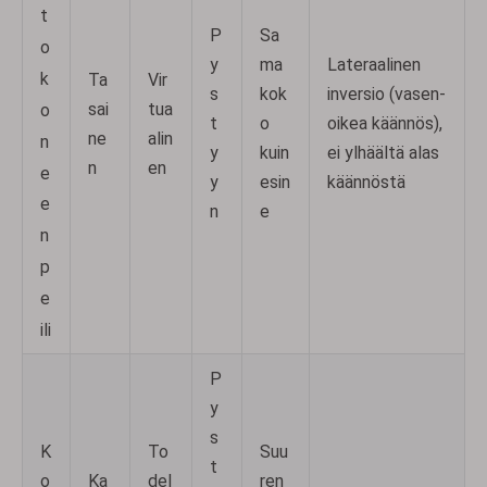
t
P
Sa
o
y
ma
Lateraalinen
k
Ta
Vir
s
kok
inversio (vasen-
sai
tua
o
t
o
oikea käännös),
ne
alin
n
y
kuin
ei ylhäältä alas
n
en
e
y
esin
käännöstä
e
n
e
n
p
e
ili
P
y
s
K
To
Suu
t
o
Ka
del
ren