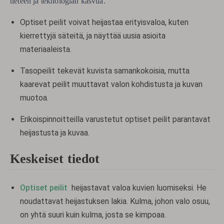
tieteen ja teknologian kasvua.
Optiset peilit voivat heijastaa erityisvaloa, kuten
kierrettyjä säteitä, ja näyttää uusia asioita
materiaaleista.
Tasopeilit tekevät kuvista samankokoisia, mutta
kaarevat peilit muuttavat valon kohdistusta ja kuvan
muotoa.
Erikoispinnoitteilla varustetut optiset peilit parantavat
heijastusta ja kuvaa.
Keskeiset tiedot
Optiset peilit
heijastavat valoa kuvien luomiseksi. He
noudattavat heijastuksen lakia. Kulma, johon valo osuu,
on yhtä suuri kuin kulma, josta se kimpoaa.