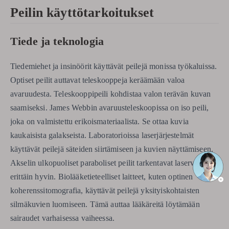
Peilin käyttötarkoitukset
Tiede ja teknologia
Tiedemiehet ja insinöörit käyttävät peilejä monissa työkaluissa.
Optiset peilit auttavat teleskooppeja keräämään valoa
avaruudesta. Teleskooppipeili kohdistaa valon terävän kuvan
saamiseksi. James Webbin avaruusteleskoopissa on iso peili,
joka on valmistettu erikoismateriaalista. Se ottaa kuvia
kaukaisista galakseista. Laboratorioissa laserjärjestelmät
käyttävät peilejä säteiden siirtämiseen ja kuvien näyttämiseen.
Akselin ulkopuoliset paraboliset peilit tarkentavat laservaloa
erittäin hyvin. Biolääketieteelliset laitteet, kuten optinen
koherenssitomografia, käyttävät peilejä yksityiskohtaisten
silmäkuvien luomiseen. Tämä auttaa lääkäreitä löytämään
sairaudet varhaisessa vaiheessa.