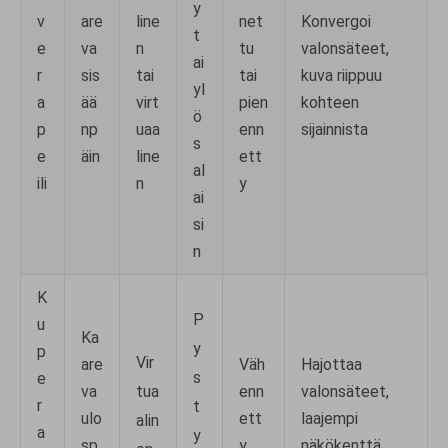
y
v
are
line
net
Konvergoi
t
e
va
n
tu
valonsäteet,
ai
r
sis
tai
tai
kuva riippuu
yl
a
ää
virt
pien
kohteen
ö
p
np
uaa
enn
sijainnista
s
e
äin
line
ett
al
ili
n
y
ai
si
n
K
P
u
Ka
y
p
Vir
are
Väh
Hajottaa
s
e
tua
va
enn
valonsäteet,
r
t
ulo
ett
laajempi
alin
a
y
sp
y
näkökenttä