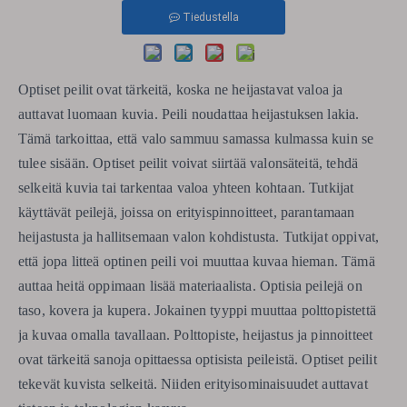
Tiedustella
Optiset peilit ovat tärkeitä, koska ne heijastavat valoa ja
auttavat luomaan kuvia. Peili noudattaa heijastuksen lakia.
Tämä tarkoittaa, että valo sammuu samassa kulmassa kuin se
tulee sisään. Optiset peilit voivat siirtää valonsäteitä, tehdä
selkeitä kuvia tai tarkentaa valoa yhteen kohtaan. Tutkijat
käyttävät peilejä, joissa on erityispinnoitteet, parantamaan
heijastusta ja hallitsemaan valon kohdistusta. Tutkijat oppivat,
että jopa litteä optinen peili voi muuttaa kuvaa hieman. Tämä
auttaa heitä oppimaan lisää materiaalista. Optisia peilejä on
taso, kovera ja kupera. Jokainen tyyppi muuttaa polttopistettä
ja kuvaa omalla tavallaan. Polttopiste, heijastus ja pinnoitteet
ovat tärkeitä sanoja opittaessa optisista peileistä. Optiset peilit
tekevät kuvista selkeitä. Niiden erityisominaisuudet auttavat