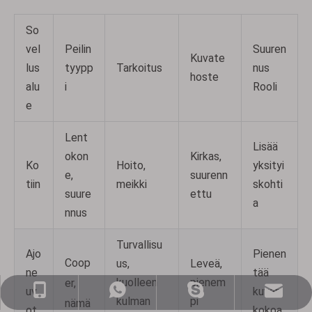
So
vel
Peilin
Suuren
Kuvate
lus
tyypp
Tarkoitus
nus
hoste
alu
i
Rooli
e
Lent
Lisää
okon
Kirkas,
Ko
Hoito,
yksityi
e,
suurenn
tiin
meikki
skohti
suure
ettu
a
nnus
Turvallisu
Ajo
Pienen
Coop
us,
Leveä,
ne
tää
kuolleen
pienem
er,
uv
kuvan
sales@nj-optics.com
+86-159-5177-5819
+86 15951775819
WhatsApp
kulman
pi
nämä
ot
kokoa