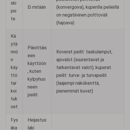
ski
Ei mitään
(konvergoiva), kuperilla peileillä
pis
on negatiivinen polttoväli
te
(hajoava)
Kä
ytä
Päivittäis
nnö
Koverat peilit: taskulamput,
een
n
ajovalot (suurentavat ja
käyttöön
käy
tarkentavat valot); kuperat
, kuten
ttö
peilit: turva- ja turvapeilit
kylpyhuo
tar
(laajempi näkökenttä,
neen
koi
pienemmät kuvat)
peilit
tuk
set
Fys
Heijastus
iika
laki