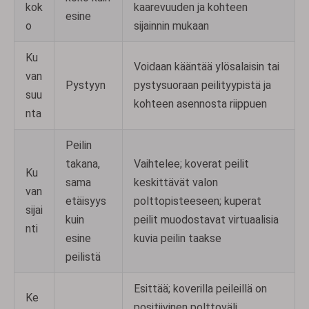
kok
kaarevuuden ja kohteen
esine
o
sijainnin mukaan
Ku
Voidaan kääntää ylösalaisin tai
van
Pystyyn
pystysuoraan peilityypistä ja
suu
kohteen asennosta riippuen
nta
Peilin
takana,
Vaihtelee; koverat peilit
Ku
sama
keskittävät valon
van
etäisyys
polttopisteeseen; kuperat
sijai
kuin
peilit muodostavat virtuaalisia
nti
esine
kuvia peilin taakse
peilistä
Esittää; koverilla peileillä on
Ke
positiivinen polttoväli