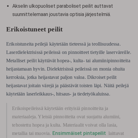
Akselin ulkopuoliset paraboliset peilit auttavat
suunnittelemaan joustavia optisia järjestelmiä.
Erikoistuneet peilit
Erikoistuneita peilejä käytetään tieteessä ja teollisuudessa.
Laserdielektrisissä peileissä on pinnoitteet tietyille laserväreille.
Metalliset peilit käyttävät hopea-, kulta- tai alumiinipinnoitteita
heijastamaan hyvin. Dielektrisissä peileissä on monia ohuita
kerroksia, jotka heijastavat paljon valoa. Dikroiset peilit
heijastavat joitain värejä ja päästävät toisten läpi. Näitä peilejä
käytetään laserleikkaus-, hitsaus- ja tiedetyökaluissa.
Erikoispeileissä käytetään erityisiä pinnoitteita ja
materiaaleja. Yleisiä pinnoitteita ovat suojattu alumiini,
tehostettu hopea ja kulta. Materiaalit voivat olla lasia,
Ensimmäiset pintapeilit
metallia tai muovia.
laittavat