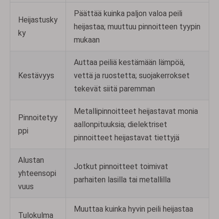
Päättää kuinka paljon valoa peili
Heijastusky
heijastaa; muuttuu pinnoitteen tyypin
ky
mukaan
Auttaa peiliä kestämään lämpöä,
Kestävyys
vettä ja ruostetta; suojakerrokset
tekevät siitä paremman
Metallipinnoitteet heijastavat monia
Pinnoitetyy
aallonpituuksia; dielektriset
ppi
pinnoitteet heijastavat tiettyjä
Alustan
Jotkut pinnoitteet toimivat
yhteensopi
parhaiten lasilla tai metallilla
vuus
Muuttaa kuinka hyvin peili heijastaa
Tulokulma