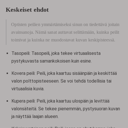
Keskeiset ehdot
Optisten peilien ymmärtämiseksi sinun on tiedettävä joitain
avainsanoja. Nämä sanat auttavat selittämään, kuinka peilit
toimivat ja kuinka ne muodostavat kuvan keskipisteessä.
Tasopeili: Tasopeili, joka tekee virtuaalisesta
pystykuvasta samankokoisen kuin esine.
Kovera peili: Peili, joka kaartuu sisäänpäin ja keskittää
valon polttopisteeseen. Se voi tehdä todellisia tai
virtuaalisia kuvia.
Kupera peili: Peili, joka kaartuu ulospäin ja levittää
valonsäteitä. Se tekee pienemmän, pystysuoran kuvan
ja näyttää laajan alueen.