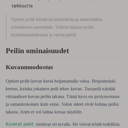
tarkkuutta
Optiset peilit käyttävät pinnoitteita ja materiaaleja
toimiakseen paremmin. Valinta riippuu peilin
käyttötarkoituksesta ja valotyypistä.
Peilin ominaisuudet
Kuvanmuodostus
Optiset peilit luovat kuvia heijastamalla valoa. Heijastuslaki
kertoo, kuinka jokainen peili tekee kuvan. Tasopeili näyttää
virtuaalisen kuvan peilin takana. Tämä kuva on pystysuorassa
ja samankokoinen kuin esine. Valon säteet eivät kohtaa peilin
takana. Joten et voi laittaa kuvaa näytölle.
Koverat peilit
toimivat eri tavalla. He voivat tehdä todellisia