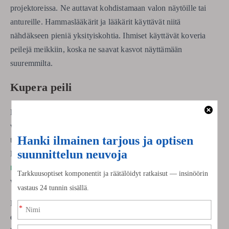
projektoreissa. Ne auttavat kohdistamaan valon näytöille tai
antureille. Hammaslääkärit ja lääkärit käyttävät niitä
nähdäkseen pieniä yksityiskohtia. Ihmiset käyttävät koveria
peilejä meikkiin, koska ne saavat kasvot näyttämään
suuremmilta.
Kupera peili
Kupera peili kaartuu ulospäin kuin lusikan selkä. Se levittää
valonsäteet pois peilin takana olevasta kohdasta. Kuperat peilit
tekevät aina virtuaalisen, pystysuoran ja pienemmän kuvan.
Kuperat peilit
Kuva näyttää kauempana kuin kohde.
näyttävät laajan alueen
, joten ne ovat hyviä turvallisuuden
vuoksi.
Ihmiset käyttävät autoissa kuperia peilejä nähdäkseen
enemmän tietä. Nämä peilit auttavat kuljettajia näkemään