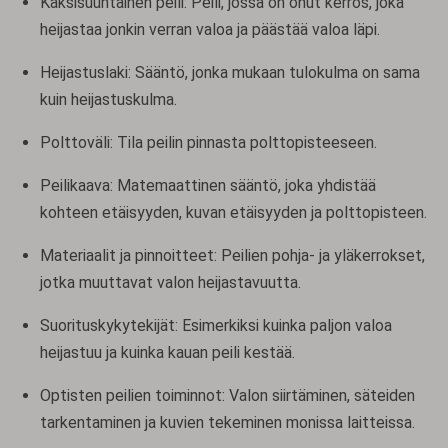
Kaksisuuntainen peili: Peili, jossa on ohut kerros, joka
heijastaa jonkin verran valoa ja päästää valoa läpi.
Heijastuslaki: Sääntö, jonka mukaan tulokulma on sama
kuin heijastuskulma.
Polttoväli: Tila peilin pinnasta polttopisteeseen.
Peilikaava: Matemaattinen sääntö, joka yhdistää
kohteen etäisyyden, kuvan etäisyyden ja polttopisteen.
Materiaalit ja pinnoitteet: Peilien pohja- ja yläkerrokset,
jotka muuttavat valon heijastavuutta.
Suorituskykytekijät: Esimerkiksi kuinka paljon valoa
heijastuu ja kuinka kauan peili kestää.
Optisten peilien toiminnot: Valon siirtäminen, säteiden
tarkentaminen ja kuvien tekeminen monissa laitteissa.