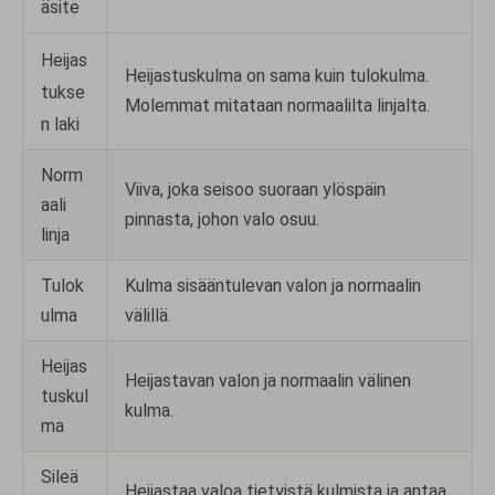
äsite
Heijas
Heijastuskulma on sama kuin tulokulma.
tukse
Molemmat mitataan normaalilta linjalta.
n laki
Norm
Viiva, joka seisoo suoraan ylöspäin
aali
pinnasta, johon valo osuu.
linja
Tulok
Kulma sisääntulevan valon ja normaalin
ulma
välillä.
Heijas
Heijastavan valon ja normaalin välinen
tuskul
kulma.
ma
Sileä
Heijastaa valoa tietyistä kulmista ja antaa