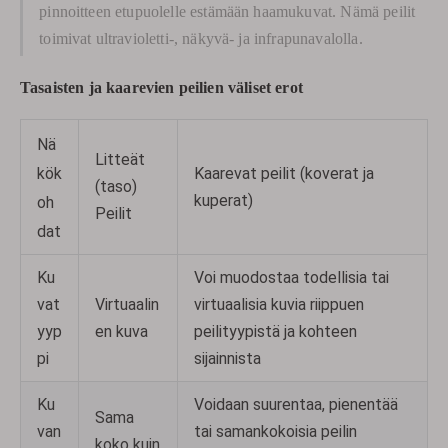
pinnoitteen etupuolelle estämään haamukuvat. Nämä peilit
toimivat ultravioletti-, näkyvä- ja infrapunavalolla.
Tasaisten ja kaarevien peilien väliset erot
Nä
Litteät
kök
Kaarevat peilit (koverat ja
(taso)
kuperat)
oh
Peilit
dat
Ku
Voi muodostaa todellisia tai
vat
Virtuaalin
virtuaalisia kuvia riippuen
yyp
en kuva
peilityypistä ja kohteen
pi
sijainnista
Ku
Voidaan suurentaa, pienentää
Sama
van
tai samankokoisia peilin
koko kuin