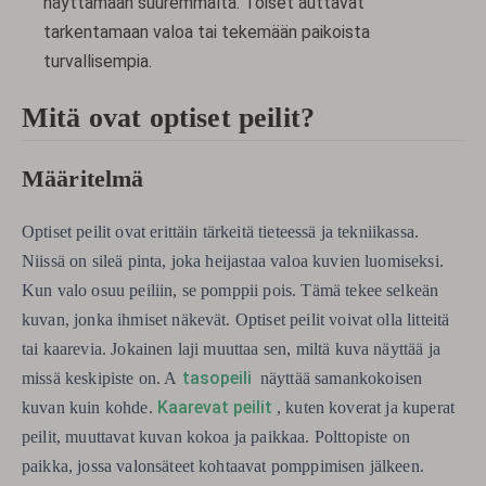
näyttämään suuremmalta. Toiset auttavat
tarkentamaan valoa tai tekemään paikoista
turvallisempia.
Mitä ovat optiset peilit?
Määritelmä
Optiset peilit ovat erittäin tärkeitä tieteessä ja tekniikassa.
Niissä on sileä pinta, joka heijastaa valoa kuvien luomiseksi.
Kun valo osuu peiliin, se pomppii pois. Tämä tekee selkeän
kuvan, jonka ihmiset näkevät. Optiset peilit voivat olla litteitä
tai kaarevia. Jokainen laji muuttaa sen, miltä kuva näyttää ja
tasopeili
missä keskipiste on. A
näyttää samankokoisen
Kaarevat peilit
kuvan kuin kohde.
, kuten koverat ja kuperat
peilit, muuttavat kuvan kokoa ja paikkaa. Polttopiste on
paikka, jossa valonsäteet kohtaavat pomppimisen jälkeen.