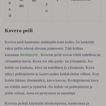
en
p
y
äin
e
n
ili
Kovera peili
Kovera peili kaareutuu sisäänpäin kuin kulho. Se keskittää
valon peilin edessä olevaan pisteeseen. Tätä kohtaa
keskipiste
kutsutaan
. Koverat peilit voivat tehdä todellisia tai
virtuaalisia kuvia. Kuva voi olla pysty- tai ylösalaisin. Jos
kohde on kaukana, kuva on todellinen ja ylösalaisin. Kuva
näkyy polttopisteen ja kaarevuuden keskikohdan välissä. Kun
kohde liikkuu lähemmäksi, kuva kasvaa. Keskipisteessä kuva
on erittäin suuri ja epäselvä. Jos kohde on polttopisteen ja
peilin välissä, kuva on pystysuora ja suurempi.
Koveria peilejä käytetään teleskoopeissa, kameroissa ja