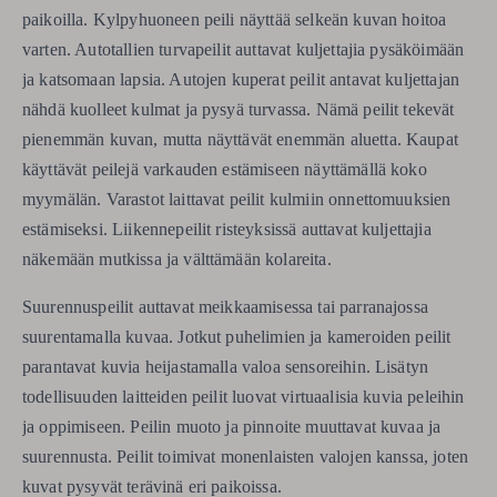
paikoilla. Kylpyhuoneen peili näyttää selkeän kuvan hoitoa
varten. Autotallien turvapeilit auttavat kuljettajia pysäköimään
ja katsomaan lapsia. Autojen kuperat peilit antavat kuljettajan
nähdä kuolleet kulmat ja pysyä turvassa. Nämä peilit tekevät
pienemmän kuvan, mutta näyttävät enemmän aluetta. Kaupat
käyttävät peilejä varkauden estämiseen näyttämällä koko
myymälän. Varastot laittavat peilit kulmiin onnettomuuksien
estämiseksi. Liikennepeilit risteyksissä auttavat kuljettajia
näkemään mutkissa ja välttämään kolareita.
Suurennuspeilit auttavat meikkaamisessa tai parranajossa
suurentamalla kuvaa. Jotkut puhelimien ja kameroiden peilit
parantavat kuvia heijastamalla valoa sensoreihin. Lisätyn
todellisuuden laitteiden peilit luovat virtuaalisia kuvia peleihin
ja oppimiseen. Peilin muoto ja pinnoite muuttavat kuvaa ja
suurennusta. Peilit toimivat monenlaisten valojen kanssa, joten
kuvat pysyvät terävinä eri paikoissa.