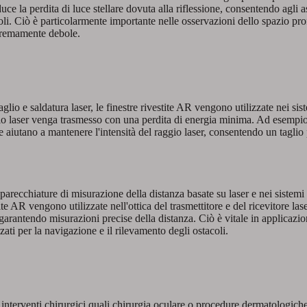
uce la perdita di luce stellare dovuta alla riflessione, consentendo agli 
boli. Ciò è particolarmente importante nelle osservazioni dello spazio pr
stremamente debole.
aglio e saldatura laser, le finestre rivestite AR vengono utilizzate nei sis
ggio laser venga trasmesso con una perdita di energia minima. Ad esempio
e aiutano a mantenere l'intensità del raggio laser, consentendo un taglio
pparecchiature di misurazione della distanza basate su laser e nei siste
te AR vengono utilizzate nell'ottica del trasmettitore e del ricevitore las
r, garantendo misurazioni precise della distanza. Ciò è vitale in applicazi
ti per la navigazione e il rilevamento degli ostacoli.
er interventi chirurgici quali chirurgia oculare o procedure dermatologiche