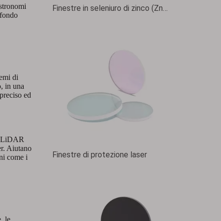
astronomi
Finestre in seleniuro di zinco (ZnSe).
ofondo
temi di
, in una
 preciso ed
mi LiDAR
er. Aiutano
Finestre di protezione laser
oni come i
, le