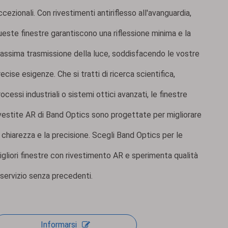
ccezionali. Con rivestimenti antiriflesso all'avanguardia,
Finestre in silicio
ueste finestre garantiscono una riflessione minima e la
assima trasmissione della luce, soddisfacendo le vostre
recise esigenze. Che si tratti di ricerca scientifica,
rocessi industriali o sistemi ottici avanzati, le finestre
ivestite AR di Band Optics sono progettate per migliorare
a chiarezza e la precisione. Scegli Band Optics per le
igliori finestre con rivestimento AR e sperimenta qualità
Finestre protettive per laser ad alta energia
 servizio senza precedenti.
Informarsi