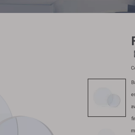
C
B
e
a
f
m