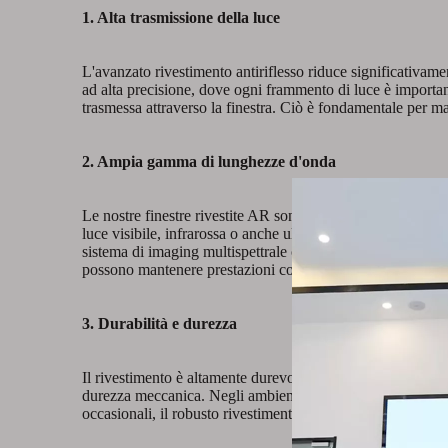
1. Alta trasmissione della luce
L'avanzato rivestimento antiriflesso riduce significativamen
ad alta precisione, dove ogni frammento di luce è important
trasmessa attraverso la finestra. Ciò è fondamentale per man
2. Ampia gamma di lunghezze d'onda
Le nostre finestre rivestite AR sono ottimizzate per un'a
luce visibile, infrarossa o anche ultravioletta, abbiamo il 
sistema di imaging multispettrale che cattura immagini sia n
possono mantenere prestazioni costanti nell'intero spettro.
3. Durabilità e durezza
Il rivestimento è altamente durevole e resistente a fattori 
durezza meccanica. Negli ambienti industriali in cui le fine
occasionali, il robusto rivestimento garantisce che le fine