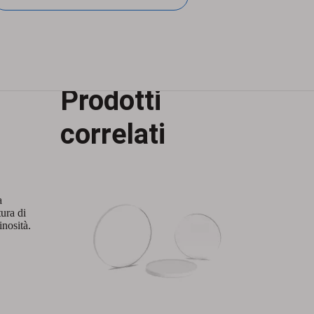
Prodotti
Finestre N-BK7
correlati
a
tura di
inosità.