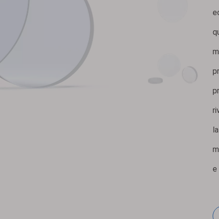
e
q
m
p
p
r
l
m
e