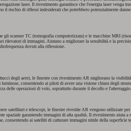
 erogazione laser. Il rivestimento garantisce che l'energia laser venga tr
o il rischio di riflessi indesiderati che potrebbero potenzialmente danne
me gli scanner TC (tomografia computerizzata) e le macchine MRI (ris
ei rilevatori di immagini. Aiutano a migliorare la sensibilità e la precisi
adiofrequenza dovuti alla riflessione.
tucci degli aerei, le finestre con rivestimento AR migliorano la visibilità
ti luminose, consentendo ai piloti di avere una visione chiara degli strum
a delle operazioni di volo, soprattutto durante il decollo e l'atterraggio
mere satellitari e telescopi, le finestre rivestite AR vengono utilizzate per
ente spaziale garantendo immagini di alta qualità. Il rivestimento aiuta a r
he, consentendo ai satelliti di catturare immagini nitide della superficie t