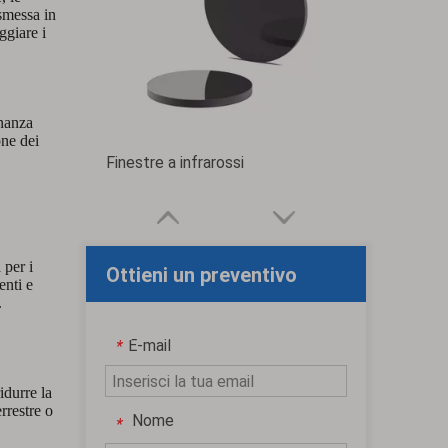
asmessa in
ggiare i
onanza
one dei
Finestre a infrarossi
 per i
Ottieni un preventivo
enti e
.
personalizzato gratuito
E-mail
*
idurre la
errestre o
Nome
*