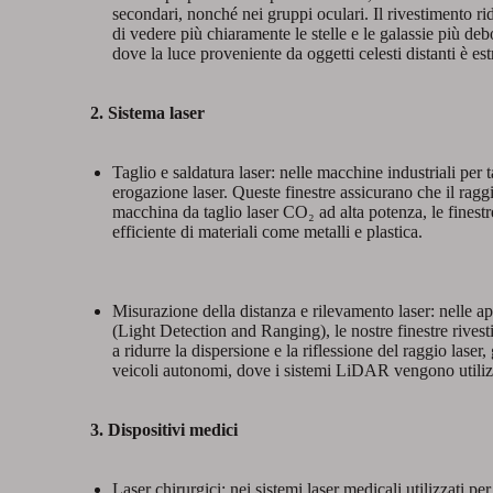
secondari, nonché nei gruppi oculari. Il rivestimento rid
di vedere più chiaramente le stelle e le galassie più de
dove la luce proveniente da oggetti celesti distanti è e
2. Sistema laser
Taglio e saldatura laser: nelle macchine industriali per t
erogazione laser. Queste finestre assicurano che il ra
macchina da taglio laser CO₂ ad alta potenza, le finestr
efficiente di materiali come metalli e plastica.
Misurazione della distanza e rilevamento laser: nelle a
(Light Detection and Ranging), le nostre finestre rivesti
a ridurre la dispersione e la riflessione del raggio lase
veicoli autonomi, dove i sistemi LiDAR vengono utilizza
3. Dispositivi medici
Laser chirurgici: nei sistemi laser medicali utilizzati p