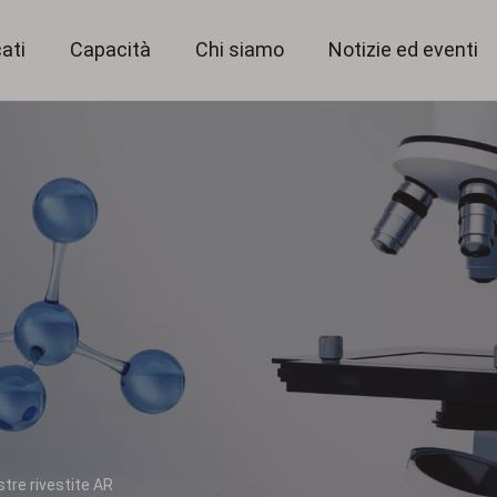
ati
Capacità
Chi siamo
Notizie ed eventi
Servizio ottico personalizzato
Obiettivo di grande formato da 151 MP
Accoppiatore per endoscopia
Lenti per scansione in linea
Soluzioni metrologiche chiave
stre rivestite AR