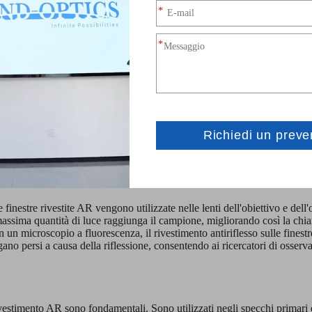
e nostre finestre rivestite AR possono essere personalizzate in termini
 abbia bisogno di una piccola finestra circolare per un dispositivo ottic
dustriale su larga scala, possiamo personalizzare le finestre per soddisfa
finestre rivestite AR vengono utilizzate nelle lenti dell'obiettivo e dell'
assima quantità di luce raggiunga il campione, migliorando così la chiar
un microscopio a fluorescenza, il rivestimento antiriflesso sulle finestr
ano persi a causa della riflessione, consentendo ai ricercatori di osserva
rivestimento AR sono fondamentali. Sono utilizzati negli specchi primari 