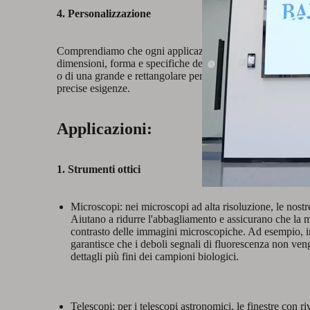
4. Personalizzazione
Comprendiamo che ogni applicazione è unica. Ecco perché l
dimensioni, forma e specifiche del rivestimento. Sia che tu
o di una grande e rettangolare per un'installazione ottica in
precise esigenze.
Applicazioni:
1. Strumenti ottici
Microscopi: nei microscopi ad alta risoluzione, le nostre 
Aiutano a ridurre l'abbagliamento e assicurano che la m
contrasto delle immagini microscopiche. Ad esempio, in 
garantisce che i deboli segnali di fluorescenza non veng
dettagli più fini dei campioni biologici.
Telescopi: per i telescopi astronomici, le finestre con 