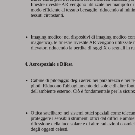
finestre rivestite AR vengono utilizzate nei manipoli di
modo efficiente al tessuto bersaglio, riducendo al minim
tessuti circostanti.
Imaging medico: nei dispositivi di imaging medico co
magnetica), le finestre rivestite AR vengono utilizzate n
rilevatori riducendo la perdita di raggi X o segnali in r
4. Aerospaziale e Difesa
Cabine di pilotaggio degli aerei: nei parabrezza e nei tet
piloti. Riducono l'abbagliamento del sole e di altre fon
dell'ambiente esterno. Ciò è fondamentale per la sicurezz
Ottica satellitare: nei sistemi ottici spaziali come teleca
proteggere i sensibili strumenti ottici dal difficile ambi
riflessione della luce solare e di altre radiazioni cosmic
degli oggetti celesti.