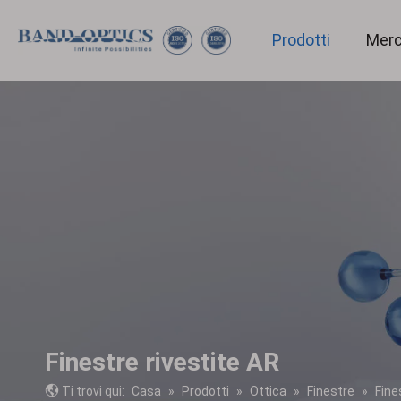
Prodotti
Merc
Medicina e biotecnologie
Ottiche dalla forma speciale
Finestre rivestite AR
Ti trovi qui:
Casa
»
Prodotti
»
Ottica
»
Finestre
»
Fine