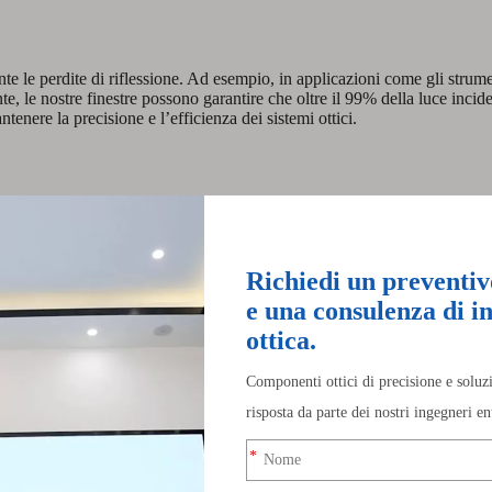
te le perdite di riflessione. Ad esempio, in applicazioni come gli strumen
e, le nostre finestre possono garantire che oltre il 99% della luce inci
tenere la precisione e l’efficienza dei sistemi ottici.
mpia gamma di lunghezze d'onda. Che tu stia lavorando con lunghezze d'
rivestimento giusto per soddisfare le tue esigenze specifiche. Ad esempio,
ella lunghezza d'onda visibile che nel vicino infrarosso, le nostre fines
ambientali quali umidità e variazioni di temperatura. Presenta inoltre un'o
stre possono essere esposte a condizioni difficili, come vibrazioni e urti
stre mantengano le loro proprietà ottiche per un lungo periodo di tempo.