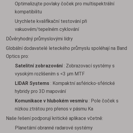
Optimalizujte povlaky čoček pro multispektrální
kompatibilitu
Urychlete kvalifikační testování při
vakuovém/tepelném cyklování
Důvěryhodný průmyslovými lídry
Globální dodavatelé leteckého průmyslu spoléhají na Band
Optics pro:
Satelitní zobrazování
: Zobrazovací systémy s
vysokým rozlišením s <3 μm MTF
LIDAR Systems
: Kompaktní asféricko-sférické
hybridy pro 3D mapování
Komunikace v hlubokém vesmíru
: Pole čoček s
nízkou ztrátou pro přenos v pásmu Ka
Naše řešení podporují kritické aplikace včetně:
Planetární obranné radarové systémy