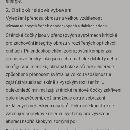
energie.
2. Optické reléové vybavení
Vylepšení přenosu obrazu na velkou vzdálenost
Význam reléových čoček v endoskopech a dalekohledech
Sférické čočky jsou v přenosových systémech kritické
pro zachování integrity obrazu v rozšířených optických
drahách. Při endoskopickém zobrazování kompenzují
přenosové čočky, jako jsou achromatické dublety nebo
konfigurace menisku, chromatické a sférické aberace
způsobené přenosem světla na velkou vzdálenost a
zajišťují vizualizaci tkáně s vysokým rozlišením. U
dalekohledů minimalizují sférické reléové čočky zakřivení
pole a bezvědomí, což umožňuje ostré zobrazení
vzdálených nebeských objektů. Pokročilé konstrukce
zahrnují víceprvkové reléové systémy pro vyvážení
aberací napříč širokými zornými poli.