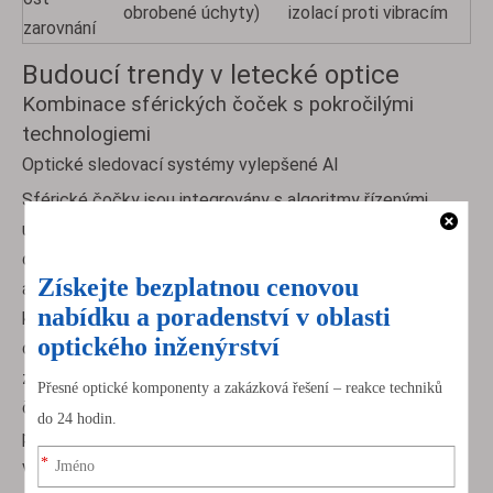
obrobené úchyty)
izolací proti vibracím
zarovnání
Budoucí trendy v letecké optice
Kombinace sférických čoček s pokročilými
technologiemi
Optické sledovací systémy vylepšené AI
Sférické čočky jsou integrovány s algoritmy řízenými
umělou inteligencí, aby se zlepšila přesnost sledování v
dynamických leteckých prostředích. Například systémy
adaptivní optiky nyní využívají strojové učení k predikci a
kompenzaci atmosférických zkreslení v reálném čase a
dosahují tak přesnosti zarovnání subpixelů pro satelitní
zobrazování. V aplikacích UAV umožňují pole sférických
čoček s vylepšenou AI sledování více cílů s 98%
přesností v podmínkách nízké viditelnosti pomocí analýzy
vektorů pohybu a metadat prostředí.