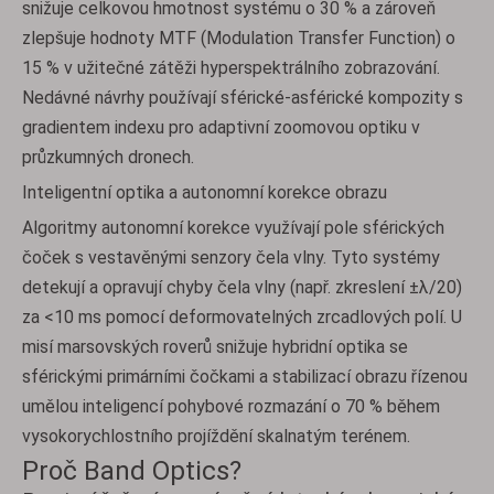
snižuje celkovou hmotnost systému o 30 % a zároveň
zlepšuje hodnoty MTF (Modulation Transfer Function) o
15 % v užitečné zátěži hyperspektrálního zobrazování.
Nedávné návrhy používají sférické-asférické kompozity s
gradientem indexu pro adaptivní zoomovou optiku v
průzkumných dronech.
Inteligentní optika a autonomní korekce obrazu
Algoritmy autonomní korekce využívají pole sférických
čoček s vestavěnými senzory čela vlny. Tyto systémy
detekují a opravují chyby čela vlny (např. zkreslení ±λ/20)
za <10 ms pomocí deformovatelných zrcadlových polí. U
misí marsovských roverů snižuje hybridní optika se
sférickými primárními čočkami a stabilizací obrazu řízenou
umělou inteligencí pohybové rozmazání o 70 % během
vysokorychlostního projíždění skalnatým terénem.
Proč Band Optics?