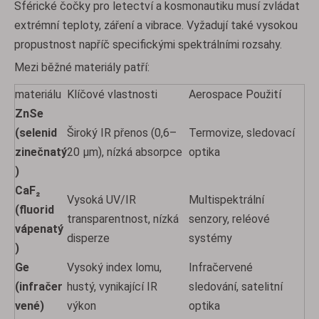
Sférické čočky pro letectví a kosmonautiku musí zvládat
extrémní teploty, záření a vibrace. Vyžadují také vysokou
propustnost napříč specifickými spektrálními rozsahy.
Mezi běžné materiály patří:
materiálu
Klíčové vlastnosti
Aerospace Použití
ZnSe
(selenid
Široký IR přenos (0,6–
Termovize, sledovací
zinečnatý
20 µm), nízká absorpce
optika
)
CaF₂
Vysoká UV/IR
Multispektrální
(fluorid
transparentnost, nízká
senzory, reléové
vápenatý
disperze
systémy
)
Ge
Vysoký index lomu,
Infračervené
(infračer
hustý, vynikající IR
sledování, satelitní
vené)
výkon
optika