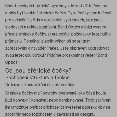
Chcete vylepšit optické systémy v letectví? Klíčem by
mohly být kvalitní sférické čočky. Tyto čočky jsou klíčové
pro ovládání světla v optických systémech, jako jsou
sledovací a reléová zařízení. Band Optics nabízí vysoce
přesné sférické čočky, které splňují požadavky leteckého
průmyslu. Pomáhají zlepšit výkon při satelitním
zobrazování a navádění raket. Jste připraveni upgradovat
svou leteckou optiku? Pojďme prozkoumat řešení Band
Optics!
Co jsou sférické čočky?
Pochopení struktury a funkce
Definice a konstrukční charakteristiky
Sférické čočky mají povrchy tvarované jako části koule –
buď konvexní, konkávní, nebo kombinované. Toto zakřivení
jim umožňuje ohýbat přicházející světelné paprsky, aby se
zaostřily nebo rozcházely, v závislosti na designu.