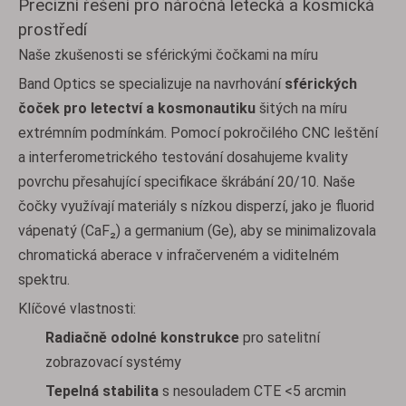
Precizní řešení pro náročná letecká a kosmická
prostředí
Naše zkušenosti se sférickými čočkami na míru
Band Optics se specializuje na navrhování
sférických
čoček pro letectví a kosmonautiku
šitých na míru
extrémním podmínkám. Pomocí pokročilého CNC leštění
a interferometrického testování dosahujeme kvality
povrchu přesahující specifikace škrábání 20/10. Naše
čočky využívají materiály s nízkou disperzí, jako je fluorid
vápenatý (CaF₂) a germanium (Ge), aby se minimalizovala
chromatická aberace v infračerveném a viditelném
spektru.
Klíčové vlastnosti:
Radiačně odolné konstrukce
pro satelitní
zobrazovací systémy
Tepelná stabilita
s nesouladem CTE <5 arcmin