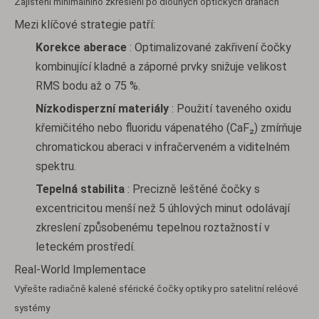
Zajištění minimálního zkreslení po dlouhých optických drahách
Mezi klíčové strategie patří:
Korekce aberace
: Optimalizované zakřivení čočky
kombinující kladné a záporné prvky snižuje velikost
RMS bodu až o 75 %.
Nízkodisperzní materiály
: Použití taveného oxidu
křemičitého nebo fluoridu vápenatého (CaF₂) zmírňuje
chromatickou aberaci v infračerveném a viditelném
spektru.
Tepelná stabilita
: Precizně leštěné čočky s
excentricitou menší než 5 úhlových minut odolávají
zkreslení způsobenému tepelnou roztažností v
leteckém prostředí.
Real-World Implementace
Vyřešte radiačně kalené sférické čočky optiky pro satelitní reléové
systémy