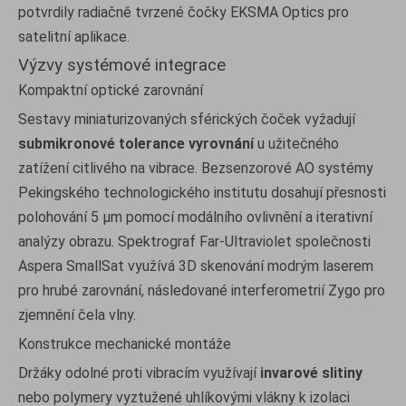
potvrdily radiačně tvrzené čočky EKSMA Optics pro
satelitní aplikace.
Výzvy systémové integrace
Kompaktní optické zarovnání
Sestavy miniaturizovaných sférických čoček vyžadují
submikronové tolerance vyrovnání
u užitečného
zatížení citlivého na vibrace. Bezsenzorové AO systémy
Pekingského technologického institutu dosahují přesnosti
polohování 5 μm pomocí modálního ovlivnění a iterativní
analýzy obrazu. Spektrograf Far-Ultraviolet společnosti
Aspera SmallSat využívá 3D skenování modrým laserem
pro hrubé zarovnání, následované interferometrií Zygo pro
zjemnění čela vlny.
Konstrukce mechanické montáže
Držáky odolné proti vibracím využívají
invarové slitiny
nebo polymery vyztužené uhlíkovými vlákny k izolaci