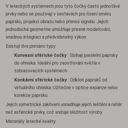
V leteckých systémech jsou tyto čočky často jednotlivé
prvky nebo se používají v sestavách pro řízení směru
paprsku, projekci obrazu nebo přenos signálu. Jejich
jednoduchá geometrie umožňuje přesné modelování,
snadnou integraci a předvídatelný výkon.
Existují dva primární typy:
Konvexní sférické čočky
: Sbíhají paralelní paprsky
do ohniska. Ideální pro zaostřování světla v
zobrazovacích systémech.
Konkávní sférické čočky
: Odklon paprsků od
virtuálního ohniska. Užitečné v optice expanze nebo
korekce paprsku.
Jejich symetrické zakřivení usnadňuje jejich leštění a nátěr
než asférické prvky, což snižuje složitost výroby.
Materiály letecké kvality