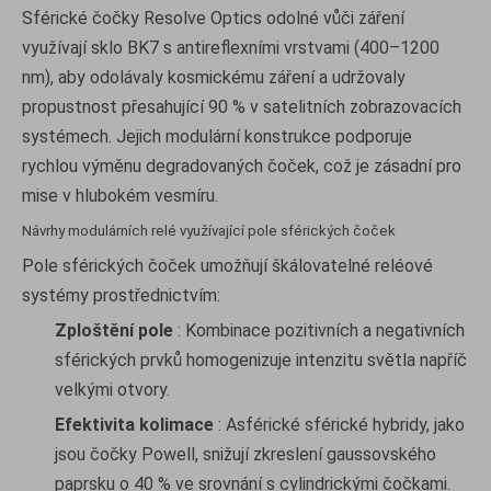
Sférické čočky Resolve Optics odolné vůči záření
využívají sklo BK7 s antireflexními vrstvami (400–1200
nm), aby odolávaly kosmickému záření a udržovaly
propustnost přesahující 90 % v satelitních zobrazovacích
systémech. Jejich modulární konstrukce podporuje
rychlou výměnu degradovaných čoček, což je zásadní pro
mise v hlubokém vesmíru.
Návrhy modulárních relé využívající pole sférických čoček
Pole sférických čoček umožňují škálovatelné reléové
systémy prostřednictvím:
Zploštění pole
: Kombinace pozitivních a negativních
sférických prvků homogenizuje intenzitu světla napříč
velkými otvory.
Efektivita kolimace
: Asférické sférické hybridy, jako
jsou čočky Powell, snižují zkreslení gaussovského
paprsku o 40 % ve srovnání s cylindrickými čočkami.