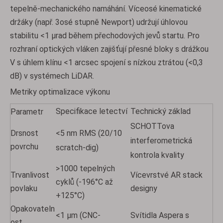
tepelně-mechanického namáhání. Víceosé kinematické
držáky (např. 3osé stupně Newport) udržují úhlovou
stabilitu <1 μrad během přechodových jevů startu. Pro
rozhraní optických vláken zajišťují přesné bloky s drážkou
V s úhlem klínu <1 arcsec spojení s nízkou ztrátou (<0,3
dB) v systémech LiDAR.
Metriky optimalizace výkonu
Specifikace letectví
Technický základ
Parametr
SCHOTTova
<5 nm RMS (20/10
Drsnost
interferometrická
povrchu
scratch-dig)
kontrola kvality
>1000 tepelných
Trvanlivost
Vícevrstvé AR stack
cyklů (-196°C až
povlaku
designy
+125°C)
Opakovateln
<1 μm (CNC-
Svítidla Aspera s
ost