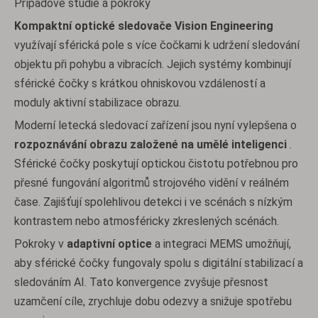
Případové studie a pokroky
Kompaktní optické sledovače Vision Engineering
využívají sférická pole s více čočkami k udržení sledování
objektu při pohybu a vibracích. Jejich systémy kombinují
sférické čočky s krátkou ohniskovou vzdáleností a
moduly aktivní stabilizace obrazu.
Moderní letecká sledovací zařízení jsou nyní vylepšena o
rozpoznávání obrazu založené na umělé inteligenci
.
Sférické čočky poskytují optickou čistotu potřebnou pro
přesné fungování algoritmů strojového vidění v reálném
čase. Zajišťují spolehlivou detekci i ve scénách s nízkým
kontrastem nebo atmosféricky zkreslených scénách.
Pokroky v
adaptivní optice
a integraci MEMS umožňují,
aby sférické čočky fungovaly spolu s digitální stabilizací a
sledováním AI. Tato konvergence zvyšuje přesnost
uzamčení cíle, zrychluje dobu odezvy a snižuje spotřebu