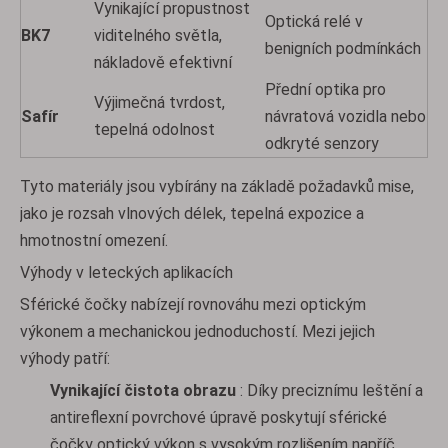
Vynikající propustnost
Optická relé v
BK7
viditelného světla,
benigních podmínkách
nákladově efektivní
Přední optika pro
Výjimečná tvrdost,
Safír
návratová vozidla nebo
tepelná odolnost
odkryté senzory
Tyto materiály jsou vybírány na základě požadavků mise,
jako je rozsah vlnových délek, tepelná expozice a
hmotnostní omezení.
Výhody v leteckých aplikacích
Sférické čočky nabízejí rovnováhu mezi optickým
výkonem a mechanickou jednoduchostí. Mezi jejich
výhody patří:
Vynikající čistota obrazu
: Díky preciznímu leštění a
antireflexní povrchové úpravě poskytují sférické
čočky optický výkon s vysokým rozlišením napříč