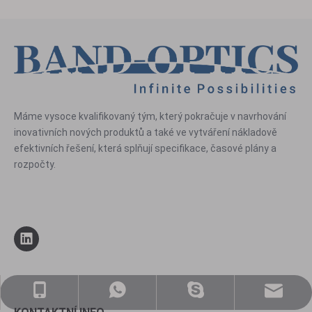
Máme vysoce kvalifikovaný tým, který pokračuje v navrhování
inovativních nových produktů a také ve vytváření nákladově
efektivních řešení, která splňují specifikace, časové plány a
rozpočty.
sales@nj-optics.com
+86-159-5177-5819
+86 15951775819
WhatsApp