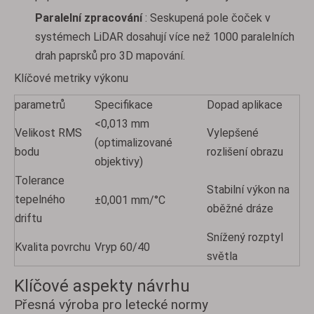
Paralelní zpracování
: Seskupená pole čoček v
systémech LiDAR dosahují více než 1000 paralelních
drah paprsků pro 3D mapování.
Klíčové metriky výkonu
parametrů
Specifikace
Dopad aplikace
<0,013 mm
Velikost RMS
Vylepšené
(optimalizované
bodu
rozlišení obrazu
objektivy)
Tolerance
Stabilní výkon na
tepelného
±0,001 mm/°C
oběžné dráze
driftu
Snížený rozptyl
Kvalita povrchu
Vryp 60/40
světla
Klíčové aspekty návrhu
Přesná výroba pro letecké normy