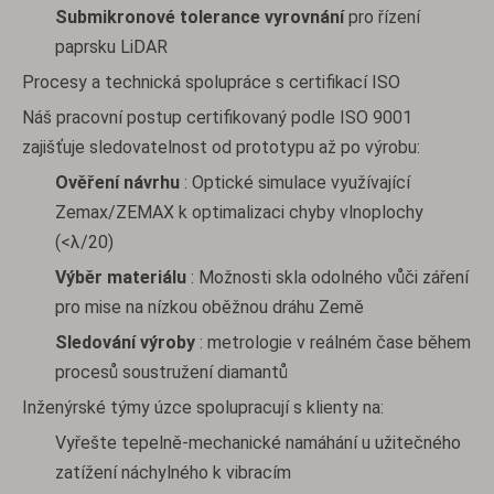
Submikronové tolerance vyrovnání
pro řízení
paprsku LiDAR
Procesy a technická spolupráce s certifikací ISO
Náš pracovní postup certifikovaný podle ISO 9001
zajišťuje sledovatelnost od prototypu až po výrobu:
Ověření návrhu
: Optické simulace využívající
Zemax/ZEMAX k optimalizaci chyby vlnoplochy
(<λ/20)
Výběr materiálu
: Možnosti skla odolného vůči záření
pro mise na nízkou oběžnou dráhu Země
Sledování výroby
: metrologie v reálném čase během
procesů soustružení diamantů
Inženýrské týmy úzce spolupracují s klienty na:
Vyřešte tepelně-mechanické namáhání u užitečného
zatížení náchylného k vibracím