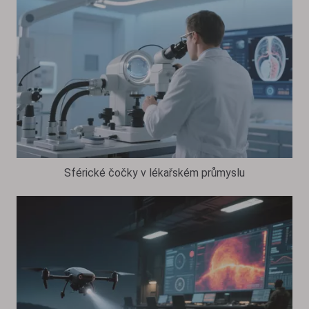
Sférické čočky v lékařském průmyslu