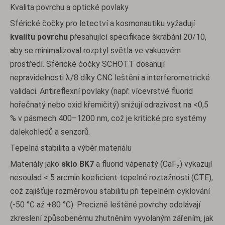
Kvalita povrchu a optické povlaky
Sférické čočky pro letectví a kosmonautiku vyžadují
kvalitu povrchu
přesahující specifikace škrábání 20/10,
aby se minimalizoval rozptyl světla ve vakuovém
prostředí. Sférické čočky SCHOTT dosahují
nepravidelnosti λ/8 díky CNC leštění a interferometrické
validaci. Antireflexní povlaky (např. vícevrstvé fluorid
hořečnatý nebo oxid křemičitý) snižují odrazivost na <0,5
% v pásmech 400–1200 nm, což je kritické pro systémy
dalekohledů a senzorů.
Tepelná stabilita a výběr materiálu
Materiály jako
sklo BK7
a fluorid vápenatý (CaF₂) vykazují
nesoulad < 5 arcmin koeficient tepelné roztažnosti (CTE),
což zajišťuje rozměrovou stabilitu při tepelném cyklování
(-50 °C až +80 °C). Precizně leštěné povrchy odolávají
zkreslení způsobenému zhutněním vyvolaným zářením, jak