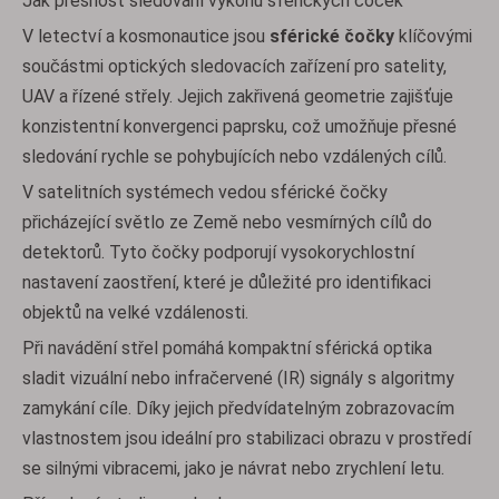
Jak přesnost sledování výkonu sférických čoček
V letectví a kosmonautice jsou
sférické čočky
klíčovými
součástmi optických sledovacích zařízení pro satelity,
UAV a řízené střely. Jejich zakřivená geometrie zajišťuje
konzistentní konvergenci paprsku, což umožňuje přesné
sledování rychle se pohybujících nebo vzdálených cílů.
V satelitních systémech vedou sférické čočky
přicházející světlo ze Země nebo vesmírných cílů do
detektorů. Tyto čočky podporují vysokorychlostní
nastavení zaostření, které je důležité pro identifikaci
objektů na velké vzdálenosti.
Při navádění střel pomáhá kompaktní sférická optika
sladit vizuální nebo infračervené (IR) signály s algoritmy
zamykání cíle. Díky jejich předvídatelným zobrazovacím
vlastnostem jsou ideální pro stabilizaci obrazu v prostředí
se silnými vibracemi, jako je návrat nebo zrychlení letu.