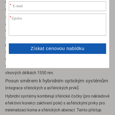
Optomechanika optických vláken v satelitech nové
generace
Komponenty z optických vláken spárované se sférickými
čočkami řeší problémy s šířkou pásma a odolností ve
vesmíru. Vícejádrová vlákna s kulovým zakončením čočky
snižují modální rozptyl o 40 %, což umožňuje přenos dat
rychlostí 1,6 Tbps pro družice pro pozorování Země.
Nadcházející mise NASA Lunar Gateway využívá hybridy
optických čoček vyztužených zářením k udržení integrity
signálu pod slunečním zářením se ztrátou 0,5 dB/km na
vlnových délkách 1550 nm.
Posun směrem k hybridním optickým systémům
Integrace sférických a asférických prvků
Hybridní systémy kombinují sférické čočky (pro nákladově
efektivní korekci zakřivení pole) s asférickými prvky pro
minimalizaci koma a sférických aberací. Tento přístup