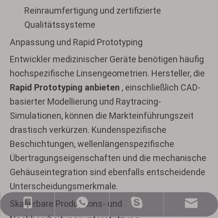
Reinraumfertigung und zertifizierte
Qualitätssysteme
Anpassung und Rapid Prototyping
Entwickler medizinischer Geräte benötigen häufig
hochspezifische Linsengeometrien. Hersteller, die
Rapid Prototyping anbieten
, einschließlich CAD-
basierter Modellierung und Raytracing-
Simulationen, können die Markteinführungszeit
drastisch verkürzen. Kundenspezifische
Beschichtungen, wellenlängenspezifische
Übertragungseigenschaften und die mechanische
Gehäuseintegration sind ebenfalls entscheidende
Unterscheidungsmerkmale.
Skalierbare Produktions- und
sales@nj-optics.com
+86-159-5177-5819
+86 15951775819
WhatsApp