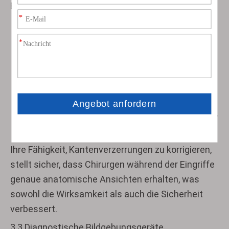
Bedeutung. Diese Objektive ermöglichen:
Verbessertes Sichtfeld ohne Einbußen bei der
Auflösung
Verbesserte Tiefenwahrnehmung bei
laparoskopischen und arthroskopischen
Eingriffen
Reduzierung der Systemkomplexität und des
Gewichts, entscheidend für handgeführte oder
robotergestützte chirurgische Instrumente
Ihre Fähigkeit, Kantenverzerrungen zu korrigieren,
stellt sicher, dass Chirurgen während der Eingriffe
genaue anatomische Ansichten erhalten, was
sowohl die Wirksamkeit als auch die Sicherheit
verbessert.
3.3 Diagnostische Bildgebungsgeräte