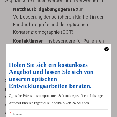
Asphärische Linsen werden auch verwendet in:
Netzhautbildgebungsgeräte
zur
Verbesserung der peripheren Klarheit in der
Fundusfotografie und der optischen
Kohärenztomographie (OCT)
Kontaktlinsen
, insbesondere für Patienten
mit Keratokonus oder postoperativen
Hornhautunregelmäßigkeiten, bei denen eine
verbesserte Oberflächengeometrie die
Passform und die Sehkorrektur verbessert
3.2 Endoskopie und minimalinvasive Chirurgie
Endoskopische Systeme
erfordern eine
weitwinkelige, verzerrungsfreie Bildgebung in
äußerst kompakten Formaten. Hier ist
der Einsatz
asphärischer Linsen
von entscheidender