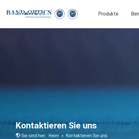
Produkte
Be
Optische Komponenten
Medizin- und Biotechnologie
Kontaktieren Sie uns
Sie sind hier:
Heim
»
Kontaktieren Sie uns