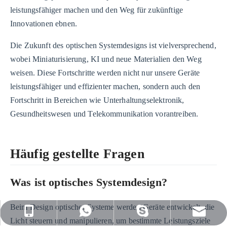
leistungsfähiger machen und den Weg für zukünftige
Innovationen ebnen.
Die Zukunft des optischen Systemdesigns ist vielversprechend,
wobei Miniaturisierung, KI und neue Materialien den Weg
weisen. Diese Fortschritte werden nicht nur unsere Geräte
leistungsfähiger und effizienter machen, sondern auch den
Fortschritt in Bereichen wie Unterhaltungselektronik,
Gesundheitswesen und Telekommunikation vorantreiben.
Häufig gestellte Fragen
Was ist optisches Systemdesign?
Beim Design optischer Systeme werden Geräte entwickelt, die
sales@nj-optics.com
+86-159-5177-5819
+86 15951775819
WhatsApp
Licht steuern und manipulieren, um bestimmte Leistungsziele