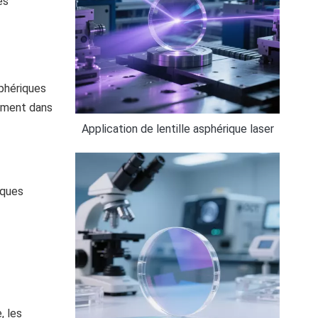
es
sphériques
amment dans
Application de lentille asphérique laser
iques
, les