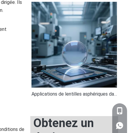
dirigée. Ils
n.
vent
Applications de lentilles asphériques dans l'industrie des semi-conducteurs
+86-159
Obtenez un
WhatsA
onditions de