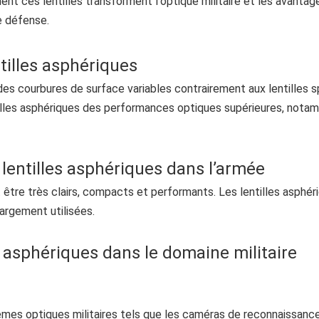
ment ces lentilles transforment l'optique militaire et les avantag
de défense.
tilles asphériques
 des courbures de surface variables contrairement aux lentilles 
tilles asphériques des performances optiques supérieures, not
 lentilles asphériques dans l’armée
nt être très clairs, compacts et performants. Les lentilles asphér
argement utilisées.
s asphériques dans le domaine militaire
tèmes optiques militaires tels que les caméras de reconnaissance