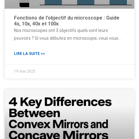
Fonctions de l'objectif du microscope : Guide
4x, 10x, 40x et 100x
Nos microscopes ont 3 objectifs quels sont leurs
pouvoirs ? Si vous débutez en microscopie, vous vous
interrogez peut-être sur les différentes lentilles de votre
microscope. Dans ce blog, nous explorerons les pouvoirs
LIRE LA SUITE >>
et les utilisations de chaque objectif. Vous apprendrez
comment ils fournissent une progression logique pour
19 mai 2025
visualiser les spécimens.