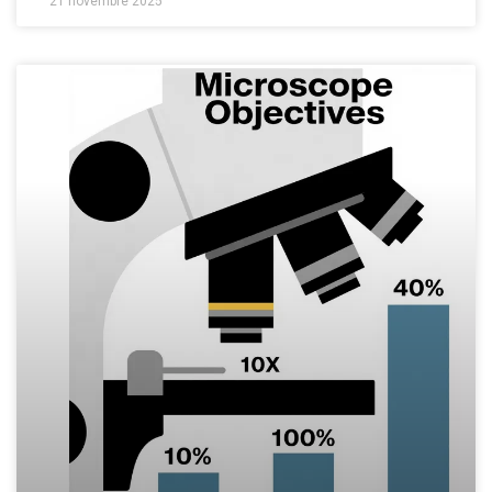
21 novembre 2025
revêtement ou un composant optique personnalisé pour
une imagerie,