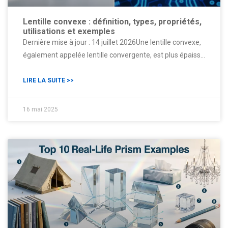
médicaux, cette comparaison fournit des informations
Lentille convexe : définition, types, propriétés,
techniques essentielles pour sélectionner les
utilisations et exemples
composants réfléchissants optimaux dans la conception
Dernière mise à jour : 14 juillet 2026Une lentille convexe,
optique de précision.
également appelée lentille convergente, est plus épaisse
au centre qu'au bord et réfracte les rayons lumineux
parallèles vers un point focal. Les lentilles convexes sont
LIRE LA SUITE >>
utilisées dans l'imagerie, le grossissement, la
focalisation du faisceau, la microscopie, la vision
16 mai 2025
industrielle et d'autres systèmes optiques. Ce guide