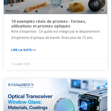
10 exemples réels de prismes : formes,
utilisations et prismes optiques
Note d'expertise : Ce guide est rédigé par le département
d'ingénierie d'optique de bande. Avec plus de 15 ans
d'expérience dans la fabrication optique de précision
(certifié ISO 9001:2015), nous proposons une plongée
LIRE LA SUITE >>
approfondie dans la physique derrière les phénomènes
optiques quotidiens. Examen technique : [Stan /Quality
10 juillet 2025
Dept]Dernière mise à jour