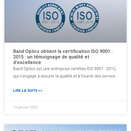
Band Optics obtient la certification ISO 9001 :
2015 : un témoignage de qualité et
d'excellence
Band Optics est une entreprise certifiée ISO 9001 : 2015,
qui s'engage à assurer la qualité et à fournir des services
clients exceptionnels et des solutions optiques
personnalisées pour les industries médicales, la
LIRE LA SUITE >>
technologie laser, la défense et l'aérospatiale.
Avantages de la certification ISO pour nos clientsPour
10 janvier 2025
nos clients, ceci