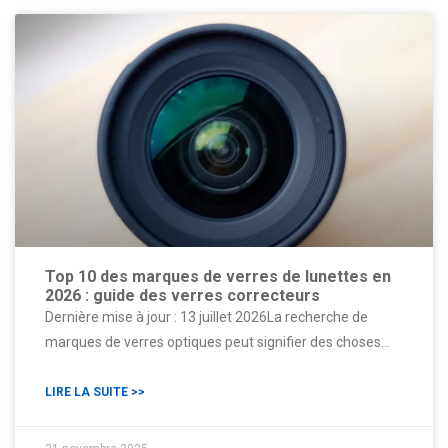
Top 10 des marques de verres de lunettes en
2026 : guide des verres correcteurs
Dernière mise à jour : 13 juillet 2026La recherche de
marques de verres optiques peut signifier des choses
très différentes. Certaines personnes comparent les
verres de lunettes sur ordonnance. D’autres recherchent
LIRE LA SUITE >>
des objectifs de caméra et de diffusion. Les ingénieurs,
quant à eux, peuvent rechercher une lentille, un