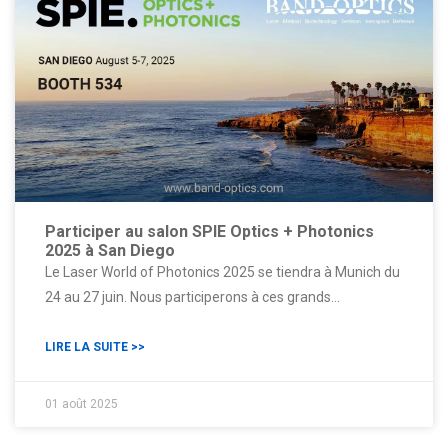
Participer au salon SPIE Optics + Photonics
2025 à San Diego
Le Laser World of Photonics 2025 se tiendra à Munich du
24 au 27 juin. Nous participerons à ces grands
événements et présenterons notre salon leader du laser
et de la photonique. Il aura lieu à Munich du 24 au 27 juin
LIRE LA SUITE >>
2025. Il attire plus de visiteurs professionnels et
d'exposants du monde entier. Ici
01 août 2025