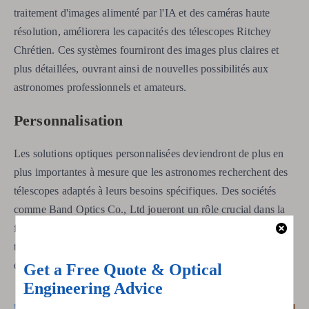
traitement d'images alimenté par l'IA et des caméras haute
résolution, améliorera les capacités des télescopes Ritchey
Chrétien. Ces systèmes fourniront des images plus claires et
plus détaillées, ouvrant ainsi de nouvelles possibilités aux
astronomes professionnels et amateurs.
Personnalisation
Les solutions optiques personnalisées deviendront de plus en
plus importantes à mesure que les astronomes recherchent des
télescopes adaptés à leurs besoins spécifiques. Des sociétés
comme Band Optics Co., Ltd joueront un rôle crucial dans la
fourniture de ces solutions, en garantissant que chaque
télescope répond aux normes les plus élevées de performance
et de fiabilité.