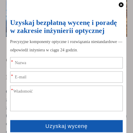
Często zadawane pytania
P: Co to jest teleskop Ritchey Chrétien?
Odp.: Teleskop Ritchey Chrétien to rodzaj teleskopu
zwierciadlanego, w którym zastosowano system dwóch
zwierciadeł w celu wyeliminowania aberracji optycznych,
takich jak koma i aberracja sferyczna. Konstrukcja ta zapewnia
ostre obrazy o wysokiej rozdzielczości, dzięki czemu idealnie
nadaje się zarówno do astronomii profesjonalnej, jak i