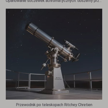
Opanowanie soczewek achromatycznych: obszerny przewodnik po soczewkach achromatycznych z korekcją kolorów
Przewodnik po teleskopach Ritchey Chretien