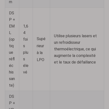
m
DS
P +
EM
1,6
L
4
Utilise plusieurs lasers et
Supé
(op
foi
un refroidisseur
rieur
tiq
s
thermoélectrique, ce qui
ue
plu
à la
augmente la complexité
réfl
s
LPO
et le taux de défaillance
éc
éle
his
vé
san
te)
DS
P +