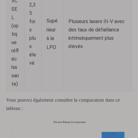
VC
2,3
SE
5
L
Supé
foi
Plusieurs lasers III-V avec
(op
rieur
s
des taux de défaillance
tiq
plu
intrinsèquement plus
à la
ue
s
élevés
LPO
réfl
éle
éc
vé
his
san
te)
Vous pouvez également consulter la comparaison dans ce
tableau :