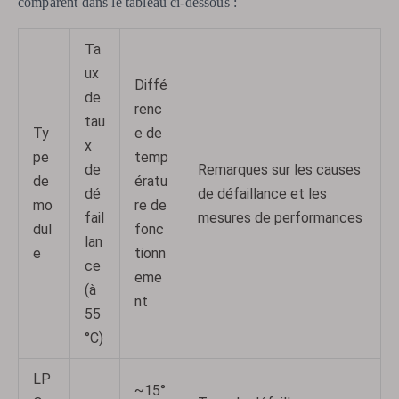
comparent dans le tableau ci-dessous :
Ta
ux
Diffé
de
renc
tau
Ty
e de
x
pe
temp
de
Remarques sur les causes
de
ératu
dé
de défaillance et les
mo
re de
fail
mesures de performances
dul
fonc
lan
e
tionn
ce
eme
(à
nt
55
°C)
LP
~15°