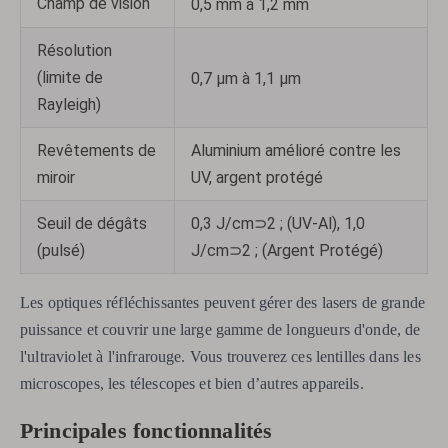
Champ de vision
0,5 mm à 1,2 mm
Résolution
(limite de
0,7 µm à 1,1 µm
Rayleigh)
Revêtements de
Aluminium amélioré contre les
miroir
UV, argent protégé
Seuil de dégâts
0,3 J/cm⊃2 ; (UV-Al), 1,0
(pulsé)
J/cm⊃2 ; (Argent Protégé)
Les optiques réfléchissantes peuvent gérer des lasers de grande
puissance et couvrir une large gamme de longueurs d'onde, de
l'ultraviolet à l'infrarouge. Vous trouverez ces lentilles dans les
microscopes, les télescopes et bien d’autres appareils.
Principales fonctionnalités