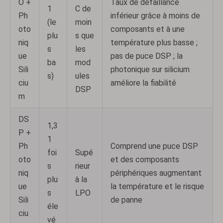
O +
Taux de défaillance
1
C de
Ph
inférieur grâce à moins de
(le
moin
oto
composants et à une
plu
s que
niq
température plus basse ;
s
les
ue
pas de puce DSP ; la
ba
mod
Sili
photonique sur silicium
s)
ules
ciu
améliore la fiabilité
DSP
m
DS
1,3
P +
1
Ph
Comprend une puce DSP
foi
Supé
oto
et des composants
s
rieur
niq
périphériques augmentant
plu
à la
ue
la température et le risque
s
LPO
Sili
de panne
éle
ciu
vé