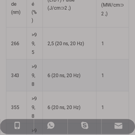
de
é
(MW/cm⊃
(J/cm⊃2 ;)
(nm)
(%
2 ;)
)
>9
9,
266
2,5 (20 ns, 20 Hz)
1
5
>9
9,
343
6 (20 ns, 20 Hz)
1
8
>9
9,
355
6 (20 ns, 20 Hz)
1
8
ventes@nj-optics.com
+86-159-5177-5819
+86 15951775819
WhatsApp
>9