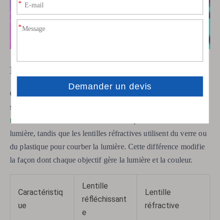
Différences fondamentales
On voit souvent deux principaux types de lentilles dans les
Les lentilles
systèmes optiques : réfléchissantes et réfractives.
réfléchissantes
utilisent des miroirs pour faire rebondir la
lumière, tandis que les lentilles réfractives utilisent du verre ou
du plastique pour courber la lumière. Cette différence modifie
la façon dont chaque objectif gère la lumière et la couleur.
Lentille
Caractéristiq
Lentille
réfléchissant
ue
réfractive
e