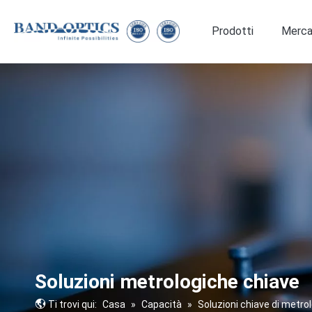
Prodotti
Merca
Medicina e biotecnologie
Ottiche dalla forma speciale
Soluzioni metrologiche chiave
Ti trovi qui:
Casa
»
Capacità
»
Soluzioni chiave di metro