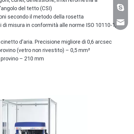
angolo del tetto (CSI)
+86 159
oni secondo il metodo della rosetta
sales@n
ti di misura in conformità alle norme ISO 10110-1,
inetto d'aria. Precisione migliore di 0,6 arcsec
rovino (vetro non rivestito) – 0,5 mm²
 provino – 210 mm