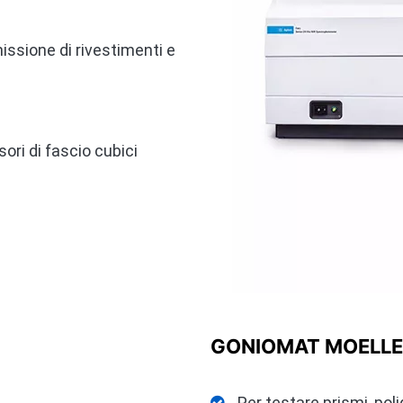
issione di rivestimenti e
ori di fascio cubici
GONIOMAT MOELL
Per testare prismi, poli