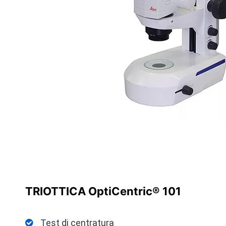
TRIOTTICA OptiCentric® 101
Test di centratura
