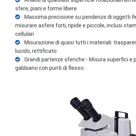

sfere, piani e forme libere
Massima precisione su pendenze di oggetti fino

misurare asfere forti, ripide e piccole, inclusi stamp
cellulari
Misurazione di quasi tutti i materiali: traspar

lucido, rettificato
Grandi partenze sferiche - Misura superfici e prof

gabbiano con punti di flesso