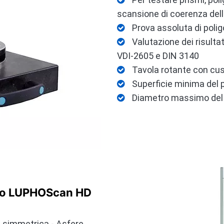

scansione di coerenza dell'
Prova assoluta di polig

Valutazione dei risulta

VDI-2605 e DIN 3140
Tavola rotante con cusc

Superficie minima del p

Diametro massimo del

tto LUPHOScan HD
e simmetrica - Asfere,