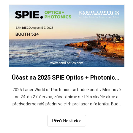
Účast na 2025 SPIE Optics + Photonics v San Diegu
2025 Laser World of Photonics se bude konat v Mnichově
od 24. do 27. června, zúčastníme se této skvělé akce a
předvedeme náš přední veletrh pro laser a fotoniku. Bude
se konat v Mnichově od 24. do 27. června 2025. Přitahuje
více než odborné návštěvníky a vystavovatele z celého
Přečtěte si více
světa. Zde