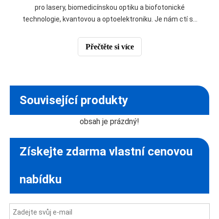
pro lasery, biomedicínskou optiku a biofotonické
technologie, kvantovou a optoelektroniku. Je nám ctí se
této události zúčastnit a srdečně zveme naše zákazníky,
aby se k nám připojili na stánku #3289. Náš tým včetně
Přečtěte si více
viceprezidenta prodeje: Stan, P
Související produkty
obsah je prázdný!
Získejte zdarma vlastní cenovou
nabídku