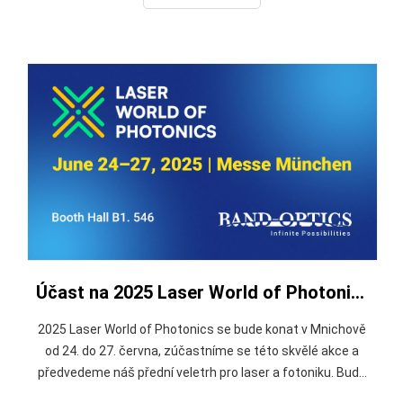
do 4. června 2026 v Anaheim Co
Účast na 2025 Laser World of Photonics Mnichov
2025 Laser World of Photonics se bude konat v Mnichově
od 24. do 27. června, zúčastníme se této skvělé akce a
předvedeme náš přední veletrh pro laser a fotoniku. Bude
se konat v Mnichově od 24. do 27. června 2025. Přitahuje