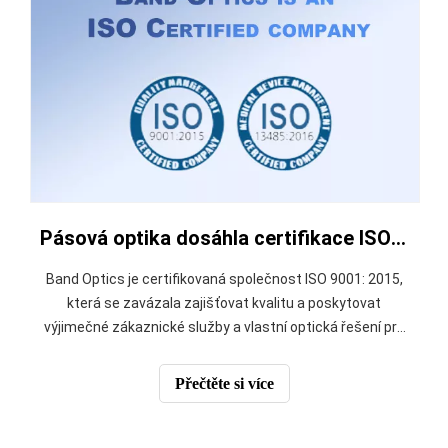
Pásová optika dosáhla certifikace ISO 9001: 2015: důkaz kvality a dokonalosti
Band Optics je certifikovaná společnost ISO 9001: 2015,
která se zavázala zajišťovat kvalitu a poskytovat
výjimečné zákaznické služby a vlastní optická řešení pro
lékařský průmysl, laserovou technologii, obranu a letectví.
Výhody certifikace ISO pro naše zákazníkyPro naše
Přečtěte si více
zákazníky to