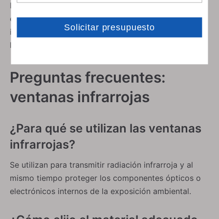
La cooperación a largo plazo con fabricantes de
equipos originales, contratistas de defensa e
instituciones de investigación a nivel mundial valida
la capacidad técnica y la confiabilidad de la entrega.
Ventanas de sílice fundida
Ventanas N-BK7
Preguntas frecuentes:
ventanas infrarrojas
¿Para qué se utilizan las ventanas
infrarrojas?
Se utilizan para transmitir radiación infrarroja y al
mismo tiempo proteger los componentes ópticos o
electrónicos internos de la exposición ambiental.
Ventanas de zafiro
Ventanas de seleniuro de zinc (ZnSe)