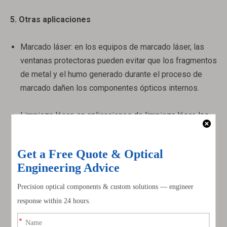
5. Otras aplicaciones
Marcado láser: en los equipos de marcado láser, las
ventanas protectoras pueden evitar que los fragmentos
de metal y el humo generado durante el proceso de
marcado dañen los componentes ópticos internos.
Ventanas Brewster
Ventanas de silicio
Limpieza láser: en aplicaciones de limpieza láser, las
ventanas protectoras pueden proteger el equipo de la
contaminación por polvo y desechos generados
durante el proceso de limpieza.
El ámbito de aplicación de la protección láser de alta
energía de Windows es muy amplio. Su función
principal es proteger los componentes ópticos clave
del sistema láser, garantizando el funcionamiento