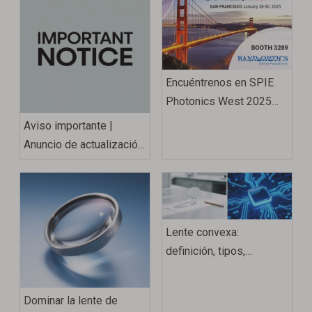
Encuéntrenos en SPIE
Photonics West 2025
(del 28 al 30 de enero)
Aviso importante |
Anuncio de actualización
del nombre de dominio
del sitio web de Band
Optics
Lente convexa:
definición, tipos,
propiedades, usos y
ejemplos
Dominar la lente de