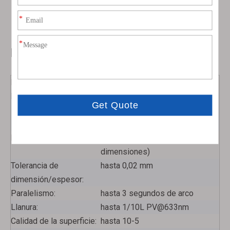
estable del equipo láser y la seguridad de los
Ventanas N-BK7
Ventanas de fluoruro de calcio (CaF2)
operadores.
Especificaciones personalizadas:
Material:
sílice fundida, zafiro
Dimensiones:
desde 2mm hasta 500mm,
personalizado según
requerimientos
Espesor
1 a 50 mm (sujeto a
dimensiones)
Tolerancia de
hasta 0,02 mm
Ventanas de sílice fundida
Ventanas protectoras láser
dimensión/espesor:
Paralelismo:
hasta 3 segundos de arco
Llanura:
hasta 1/10L PV@633nm
Calidad de la superficie:
hasta 10-5