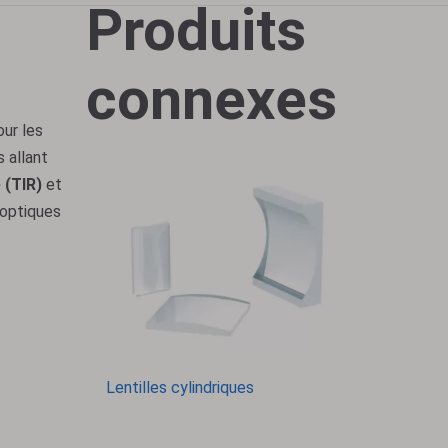
Produits
connexes
our les
 allant
e (TIR)
​​et
 optiques
Lentilles cylindriques