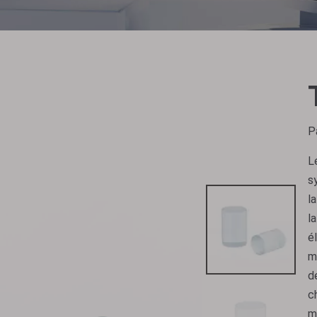
P
L
s
l
l
é
m
d
c
m