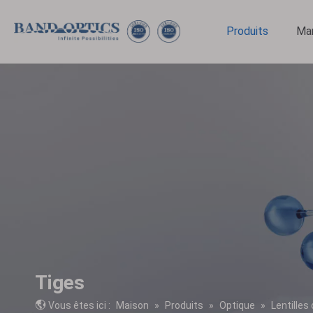
Produits
Ma
Médical et biotechnologie
Optiques de forme spéciale
Tiges
Vous êtes ici :
Maison
»
Produits
»
Optique
»
Lentilles