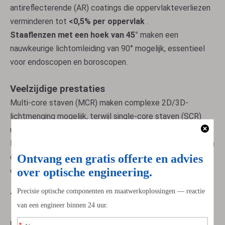
antireflecterende (AR) coatings die oppervlakteverliezen
verminderen tot
<0,5% per oppervlak
.
Staaflenzen met een hoek van 45°
maken een
nauwkeurige lichtomleiding van 90° mogelijk, essentieel
voor endoscopen en boroscopen.
Veelzijdige prestaties
Multi-core staven (MCR) maken complexe 2D/3D-
lichtmenging mogelijk, terwijl single-core staven (SCR)
uitblinken in bulklichttransmissie.
Biocompatibele en autoclaveerbare varianten voldoen aan
de normen voor medische hulpmiddelen (ISO 13485) en
ondersteunen herhaalde sterilisatie.
Toepassingen
Medische technologie