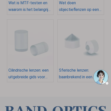
Wat is MTF-testen en
Wat doen
waarom is het belangrijk
objectieflenzen op een
voor cameralenzen?
microscoop?
Cilindrische lenzen: een
Sferische lenzen:
uitgebreide gids voor
baanbrekend in een
ontwerp, toepassingen
nieuw tijdperk in de
en selectie
optica