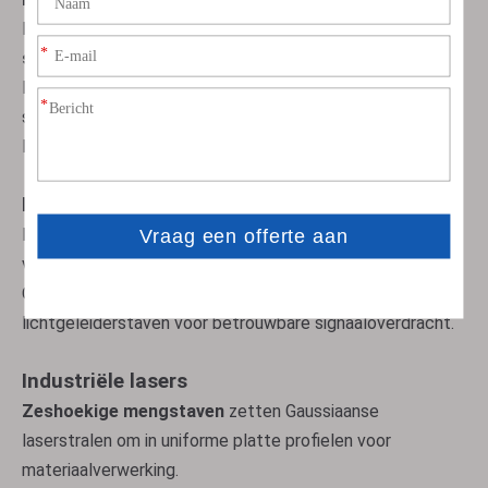
Endoscopische beeldvormingssystemen gebruiken
staaflenzen van 45°
voor minimaal invasieve procedures.
Lasertherapieapparaten maken gebruik van gesmolten
silicastaven om nauwkeurige energiedoseringen te
leveren.
Lucht- en ruimtevaart en defensie
Niobium-zirkoniumstaven versterken
vliegtuigmotoronderdelen onder extreme temperaturen.
Optische geleidingssystemen maken gebruik van
lichtgeleiderstaven voor betrouwbare signaaloverdracht.
Industriële lasers
Zeshoekige mengstaven
zetten Gaussiaanse
laserstralen om in uniforme platte profielen voor
materiaalverwerking.