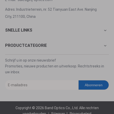
Adres: Industrieterrein, nr. 52 Tianyuan East Ave. Nanjing
City, 211100, China
SNELLE LINKS
PRODUCTCATEGORIE
Schrijf u in op onze nieuwsbrief
Promoties, nieuwe producten en uitverkoop. Rechtstreeks in
uw inbox.
Abonneren
Copyright ©
2026
Band Optics Co., Ltd. Alle rechten
voorbehouden ｜
Sitemap
|
Privacybeleid