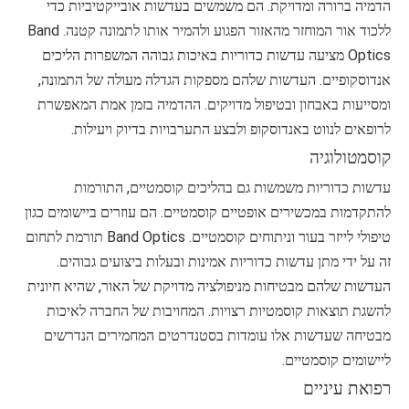
הדמיה ברורה ומדויקת. הם משמשים בעדשות אובייקטיביות כדי
ללכוד אור המוחזר מהאזור הפגוע ולהמיר אותו לתמונה קטנה. Band
Optics מציעה עדשות כדוריות באיכות גבוהה המשפרות הליכים
אנדוסקופיים. העדשות שלהם מספקות הגדלה מעולה של התמונה,
ומסייעות באבחון ובטיפול מדויקים. ההדמיה בזמן אמת המאפשרת
לרופאים לנווט באנדוסקופ ולבצע התערבויות בדיוק ויעילות.
קוסמטולוגיה
עדשות כדוריות משמשות גם בהליכים קוסמטיים, התורמות
להתקדמות במכשירים אופטיים קוסמטיים. הם עוזרים ביישומים כגון
טיפולי לייזר בעור וניתוחים קוסמטיים. Band Optics תורמת לתחום
זה על ידי מתן עדשות כדוריות אמינות ובעלות ביצועים גבוהים.
העדשות שלהם מבטיחות מניפולציה מדויקת של האור, שהיא חיונית
להשגת תוצאות קוסמטיות רצויות. המחויבות של החברה לאיכות
מבטיחה שעדשות אלו עומדות בסטנדרטים המחמירים הנדרשים
ליישומים קוסמטיים.
רפואת עיניים