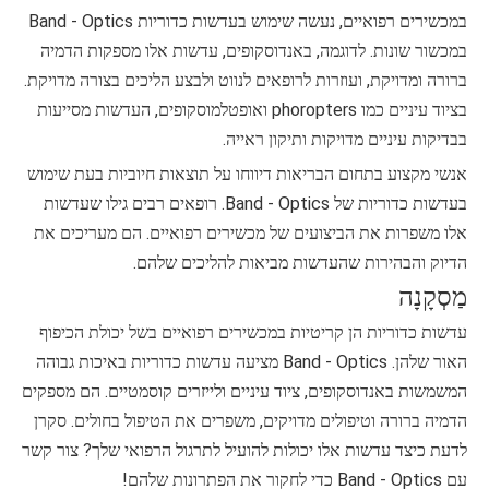
במכשירים רפואיים, נעשה שימוש בעדשות כדוריות Band - Optics
במכשור שונות. לדוגמה, באנדוסקופים, עדשות אלו מספקות הדמיה
ברורה ומדויקת, ועוזרות לרופאים לנווט ולבצע הליכים בצורה מדויקת.
בציוד עיניים כמו phoropters ואופטלמוסקופים, העדשות מסייעות
בבדיקות עיניים מדויקות ותיקון ראייה.
אנשי מקצוע בתחום הבריאות דיווחו על תוצאות חיוביות בעת שימוש
בעדשות כדוריות של Band - Optics. רופאים רבים גילו שעדשות
אלו משפרות את הביצועים של מכשירים רפואיים. הם מעריכים את
הדיוק והבהירות שהעדשות מביאות להליכים שלהם.
מַסְקָנָה
עדשות כדוריות הן קריטיות במכשירים רפואיים בשל יכולת הכיפוף
האור שלהן. Band - Optics מציעה עדשות כדוריות באיכות גבוהה
המשמשות באנדוסקופים, ציוד עיניים ולייזרים קוסמטיים. הם מספקים
הדמיה ברורה וטיפולים מדויקים, משפרים את הטיפול בחולים. סקרן
לדעת כיצד עדשות אלו יכולות להועיל לתרגול הרפואי שלך? צור קשר
עם Band - Optics כדי לחקור את הפתרונות שלהם!