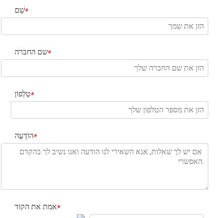
שֵׁם
*
שם החברה
*
טֵלֵפוֹן
*
הוֹדָעָה
*
אמת את הקוד
*