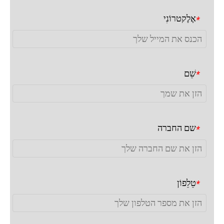
אֶלֶקטרוֹנִי
*
שֵׁם
*
שם החברה
*
טֵלֵפוֹן
*