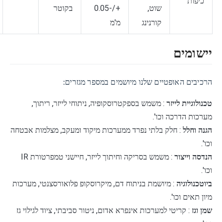
כיפות
שוט,
+/-0.05
בקוטר
קורנינג
מ'מ
יישומים
הרכיבים האופטיים שלנו מיושמים במספר מגזרים:
טכנולוגיית לייזר
: משמש בספקטרוסקופיה, ניתוחי לייזר, ריתוך,
מערכות הדרכה וכו'.
הגנה וחלל
: חלק בלתי נפרד ממערכות מיקוד ומעקב, מצלמות אבטחה
וכו'.
הנדסה וייצור
: משמש בסריקה וחיתוך לייזר, חיישני טמפרטורת IR
וכו'.
ביוטכנולוגיה
: מיושמת בניתוח דם, מיקרוסקופ פלואורסצנטי, מערכות
מיון תאים וכו'.
שמן וגז
: קריטי למערכות אינפרא אדום, ניטור סביבתי, ציוד לגילוי גז