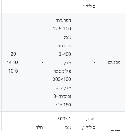
סיליקון
הפרעות:
12.5-100
מ'מ;
דיכרואי:
20-
3-400
10 או
מסננים
-
-
מ'מ;
10-5
פוליאסטר:
100×300
מ'מ; צבע
זכוכית: 3-
150 מ'מ
ספיר,
1~300
סיליקון,
מ'מ
תלוי