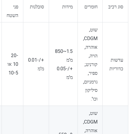
פני
סוג רכיב
חומרים
מידות
סובלנות
השטח
שוט,
CDGM,
אוהרה,
1.5~850
20-
הויה,
מ'מ
עדשות
+/-0.01
10 או
קורנינג;
+/-0.05
כדוריות
מ'מ
10-5
ספיר,
מ'מ
גרמניום,
סיליקון
וכו'.
שוט,
CDGM,
אוהרה,