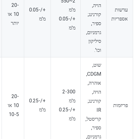
2~550
20-
הויה,
מ'מ
עדשות
+/-0.05
10 או
קורנינג;
+/-0.05
אספריות
מ'מ
יותר
ספיר,
מ'מ
גרמניום,
סיליקון
וכו'.
שוט,
CDGM,
אוהרה,
2-300
הויה,
20-
מ'מ
+/-0.25
קורנינג;
10 או
פריזמות
+/-0.25
מ'מ
IR
10-5
מ'מ
קריסטל,
ספיר,
גרמניום,