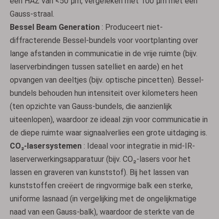
een HAZ van <50 µm, vergeleken met 100 µm met een
Gauss-straal.
Bessel Beam Generation
: Produceert niet-
diffracterende Bessel-bundels voor voortplanting over
lange afstanden in communicatie in de vrije ruimte (bijv.
laserverbindingen tussen satelliet en aarde) en het
opvangen van deeltjes (bijv. optische pincetten). Bessel-
bundels behouden hun intensiteit over kilometers heen
(ten opzichte van Gauss-bundels, die aanzienlijk
uiteenlopen), waardoor ze ideaal zijn voor communicatie in
de diepe ruimte waar signaalverlies een grote uitdaging is.
CO₂-lasersystemen
: Ideaal voor integratie in mid-IR-
laserverwerkingsapparatuur (bijv. CO₂-lasers voor het
lassen en graveren van kunststof). Bij het lassen van
kunststoffen creëert de ringvormige balk een sterke,
uniforme lasnaad (in vergelijking met de ongelijkmatige
naad van een Gauss-balk), waardoor de sterkte van de