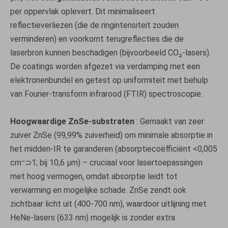
per oppervlak oplevert. Dit minimaliseert
reflectieverliezen (die de ringintensiteit zouden
verminderen) en voorkomt terugreflecties die de
laserbron kunnen beschadigen (bijvoorbeeld CO₂-lasers).
De coatings worden afgezet via verdamping met een
elektronenbundel en getest op uniformiteit met behulp
van Fourier-transform infrarood (FTIR) spectroscopie.
Hoogwaardige ZnSe-substraten
: Gemaakt van zeer
zuiver ZnSe (99,99% zuiverheid) om minimale absorptie in
het midden-IR te garanderen (absorptiecoëfficiënt <0,005
cm⁻⊃1; bij 10,6 µm) – cruciaal voor lasertoepassingen
met hoog vermogen, omdat absorptie leidt tot
verwarming en mogelijke schade. ZnSe zendt ook
zichtbaar licht uit (400-700 nm), waardoor uitlijning met
HeNe-lasers (633 nm) mogelijk is zonder extra