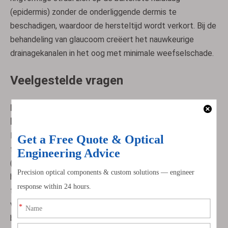
(epidermis) zonder de onderliggende dermis te
beschadigen, waardoor de hersteltijd wordt verkort. Bij de
behandeling van glaucoom creëert het nauwkeurige
drainagekanalen in het oog met minimale weefselschade.
Veelgestelde vragen
Hoe wordt de diameter van de uitgaande ring
berekend en welke factoren beïnvloeden deze?
De diameter van de uitgangsring (D) hangt af van drie
factoren: de tophoek van het axicon (α), de werkafstand
(L, afstand van het plano-oppervlak van het axicon tot
het doel) en de brekingsindex van het substraat (n). De
formule is: D = 2L × tan(β), waarbij β de divergentiehoek
van de bundel is (β = arcsin(n × sin(α/2)) - α/2). Als u
bijvoorbeeld een ZnSe-axicon (n=2,4) gebruikt met α=1,0°