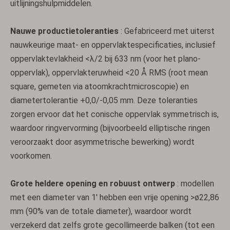
uitlijningshulpmiddelen.
Nauwe productietoleranties
: Gefabriceerd met uiterst
nauwkeurige maat- en oppervlaktespecificaties, inclusief
oppervlaktevlakheid <λ/2 bij 633 nm (voor het plano-
oppervlak), oppervlakteruwheid <20 Å RMS (root mean
square, gemeten via atoomkrachtmicroscopie) en
diametertolerantie +0,0/-0,05 mm. Deze toleranties
zorgen ervoor dat het conische oppervlak symmetrisch is,
waardoor ringvervorming (bijvoorbeeld elliptische ringen
veroorzaakt door asymmetrische bewerking) wordt
voorkomen.
Grote heldere opening en robuust ontwerp
: modellen
met een diameter van 1' hebben een vrije opening >ø22,86
mm (90% van de totale diameter), waardoor wordt
verzekerd dat zelfs grote gecollimeerde balken (tot een