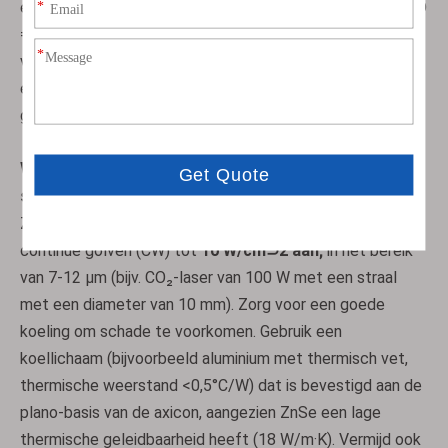
en L=100 mm: β = arcsin(2,4 × sin(0,5°)) - 0,5° ≈ 0,7°, dus D
= 2×100×tan(0,7°) ≈ 2,44 mm. Factoren die de diameter
veranderen, zijn onder meer temperatuur (veranderingen n
enigszins) en collimatie van de ingangsbundel (niet-
gecollimeerde bundels vergroten de diametervariatie).
Wat is het maximale vermogen en hoe kan
schade worden voorkomen?
ZnSe-axiconen kunnen vermogensdichtheden met
continue golven (CW) tot
10 W/cm⊃2 aan;
in het bereik
van 7-12 µm (bijv. CO₂-laser van 100 W met een straal
met een diameter van 10 mm). Zorg voor een goede
koeling om schade te voorkomen. Gebruik een
koellichaam (bijvoorbeeld aluminium met thermisch vet,
thermische weerstand <0,5°C/W) dat is bevestigd aan de
plano-basis van de axicon, aangezien ZnSe een lage
thermische geleidbaarheid heeft (18 W/m·K). Vermijd ook