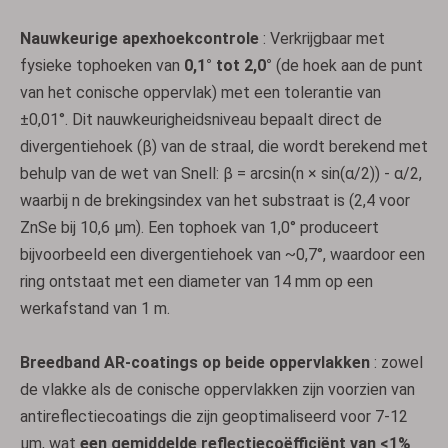
Nauwkeurige apexhoekcontrole
: Verkrijgbaar met
fysieke tophoeken van
0,1° tot 2,0°
(de hoek aan de punt
van het conische oppervlak) met een tolerantie van
±0,01°. Dit nauwkeurigheidsniveau bepaalt direct de
divergentiehoek (β) van de straal, die wordt berekend met
behulp van de wet van Snell: β = arcsin(n × sin(α/2)) - α/2,
waarbij n de brekingsindex van het substraat is (2,4 voor
ZnSe bij 10,6 µm). Een tophoek van 1,0° produceert
bijvoorbeeld een divergentiehoek van ~0,7°, waardoor een
ring ontstaat met een diameter van 14 mm op een
werkafstand van 1 m.
Breedband AR-coatings op beide oppervlakken
: zowel
de vlakke als de conische oppervlakken zijn voorzien van
antireflectiecoatings die zijn geoptimaliseerd voor 7-12
µm, wat
een gemiddelde reflectiecoëfficiënt van <1%