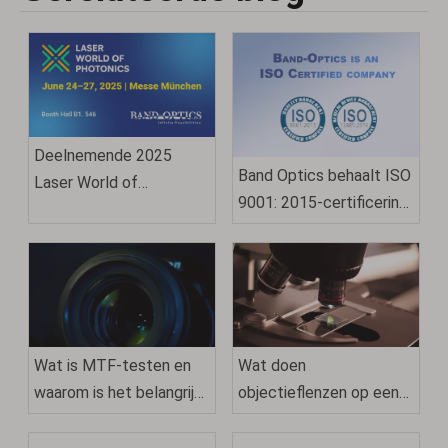
Deelnemende 2025
Band Optics behaalt ISO
Laser World of
9001: 2015-certificering:
Photonics München
een bewijs van kwaliteit
en uitmuntendheid
Wat is MTF-testen en
Wat doen
waarom is het belangrijk
objectieflenzen op een
voor cameralenzen?
microscoop?