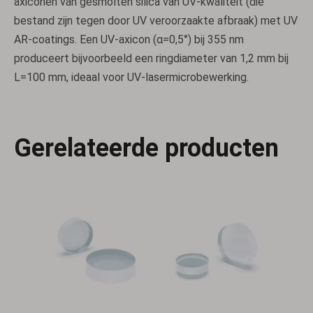
axiconen van gesmolten silica van UV-kwaliteit (die
bestand zijn tegen door UV veroorzaakte afbraak) met UV
AR-coatings. Een UV-axicon (α=0,5°) bij 355 nm
produceert bijvoorbeeld een ringdiameter van 1,2 mm bij
L=100 mm, ideaal voor UV-lasermicrobewerking.
Meniscuslenzen
Bi-convexe lenzen
Gerelateerde producten