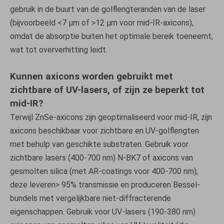
gebruik in de buurt van de golflengteranden van de laser
(bijvoorbeeld <7 µm of >12 µm voor mid-IR-axicons),
omdat de absorptie buiten het optimale bereik toeneemt,
wat tot oververhitting leidt.
Kunnen axicons worden gebruikt met
zichtbare of UV-lasers, of zijn ze beperkt tot
mid-IR?
Terwijl ZnSe-axicons zijn geoptimaliseerd voor mid-IR, zijn
axicons beschikbaar voor zichtbare en UV-golflengten
met behulp van geschikte substraten. Gebruik voor
zichtbare lasers (400-700 nm) N-BK7 of axicons van
Plano-convexe lenzen
Plano-concave lenzen
gesmolten silica (met AR-coatings voor 400-700 nm);
deze leveren> 95% transmissie en produceren Bessel-
bundels met vergelijkbare niet-diffracterende
eigenschappen. Gebruik voor UV-lasers (190-380 nm)