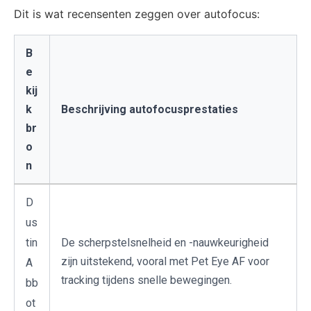
Dit is wat recensenten zeggen over autofocus:
B
e
kij
k
Beschrijving autofocusprestaties
br
o
n
D
us
tin
De scherpstelsnelheid en -nauwkeurigheid
zijn uitstekend, vooral met Pet Eye AF voor
A
tracking tijdens snelle bewegingen.
bb
ot