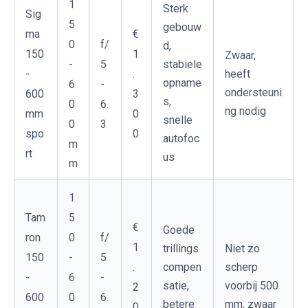
1
Sterk
Sig
5
gebouw
ma
€
0
f/
d,
150
1
Zwaar,
-
5
stabiele
-
.
heeft
opname
6
-
ondersteuni
600
3
s,
0
6.
ng nodig
mm
0
snelle
0
3
spo
0
autofoc
m
rt
us
m
1
5
Tam
€
Goede
0
ron
f/
1
trillings
Niet zo
-
150
5
.
compen
scherp
6
-
-
satie,
voorbij 500
2
0
600
6.
betere
mm, zwaar
0