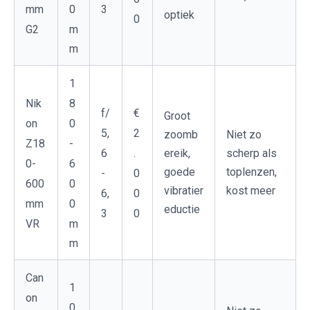
0
mm
3
optiek
0
m
G2
m
1
8
Nik
f/
€
Groot
0
on
5,
2
zoomb
Niet zo
-
Z18
6
.
ereik,
scherp als
6
0-
goede
toplenzen,
-
0
0
600
vibratier
kost meer
6,
0
0
mm
eductie
3
0
m
VR
m
Can
1
on
0