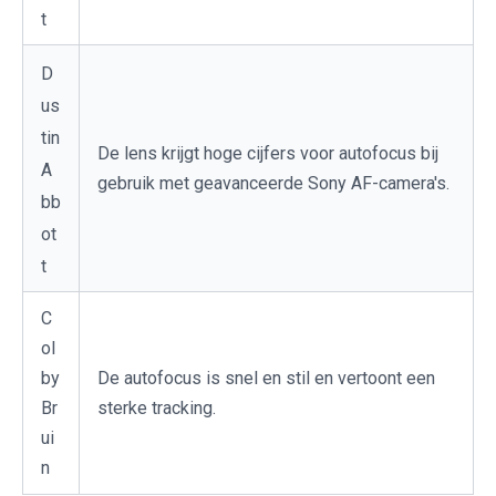
t
D
us
tin
De lens krijgt hoge cijfers voor autofocus bij
A
gebruik met geavanceerde Sony AF-camera's.
bb
ot
t
C
ol
by
De autofocus is snel en stil en vertoont een
Br
sterke tracking.
ui
n