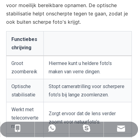
voor moeilijk bereikbare opnamen. De optische
stabilisatie helpt onscherpte tegen te gaan, zodat je
ook buiten scherpe foto's krijgt.
Functiebes
chrijving
Groot
Hiermee kunt u heldere foto's
zoombereik
maken van verre dingen.
Optische
Stopt cameratrilling voor scherpere
stabilisatie
foto's bij lange zoomlenzen.
Werkt met
Zorgt ervoor dat de lens verder
teleconverte
zoomt voor natuurfoto's.
rs
sales@nj-optics.com
+86-159-5177-5819
+86 15951775819
WhatsAppen