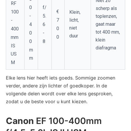
Niet zo
RF
0
f/
scherp als
€
100
Klein,
-
5.
toplenzen,
7
licht,
-
gaat maar
4
6
niet
0
400
tot 400 mm,
0
-
duur
0
mm
klein
0
8
IS
diafragma
m
US
m
M
Elke lens hier heeft iets goeds. Sommige zoomen
verder, andere zijn lichter of goedkoper. In de
volgende delen wordt over elke lens gesproken,
zodat u de beste voor u kunt kiezen.
Canon
EF 100-400mm