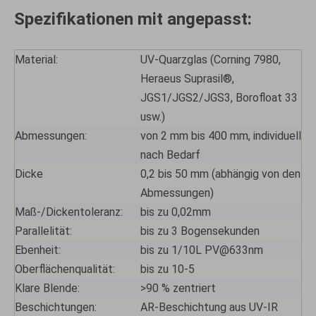
Spezifikationen mit angepasst:
Material:
UV-Quarzglas (Corning 7980,
Heraeus Suprasil®,
JGS1/JGS2/JGS3, Borofloat 33
usw.)
Abmessungen:
von 2 mm bis 400 mm, individuell
nach Bedarf
AR-beschichtete Fenster
Elliptischer Spiegel
Dicke
0,2 bis 50 mm (abhängig von den
Abmessungen)
Maß-/Dickentoleranz:
bis zu 0,02mm
Parallelität:
bis zu 3 Bogensekunden
Ebenheit:
bis zu 1/10L PV@633nm
Oberflächenqualität:
bis zu 10-5
Klare Blende:
>90 % zentriert
Beschichtungen:
AR-Beschichtung aus UV-IR