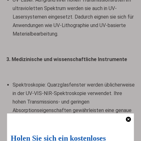
ultravioletten Spektrum werden sie auch in UV-
Lasersystemen eingesetzt. Dadurch eignen sie sich für
Anwendungen wie UV-Lithographie und UV-basierte
Materialbearbeitung.
3. Medizinische und wissenschaftliche Instrumente
Spektroskopie: Quarzglasfenster werden üblicherweise
in der UV-VIS-NIR-Spektroskopie verwendet. Ihre
hohen Transmissions- und geringen
Absorptionseigenschaften gewährleisten eine genaue
Messung von Spektraldaten über einen breiten
Wellenlängenbereich.