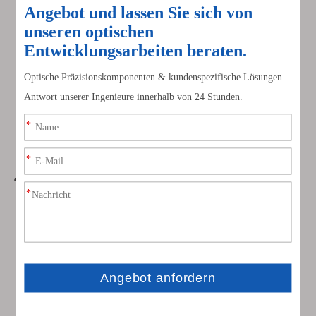
Medizinische Bildgebung: Im medizinischen Bereich
werden diese Fenster in Bildgebungssystemen
verwendet, um qualitativ hochwertige Bilder zu
erzeugen. Aufgrund ihrer Beständigkeit gegen UV-
Strahlung werden sie auch in Geräten wie UV-Licht-
Hygienegeräten verwendet.
4. Industrielle Anwendungen
Halbleiterherstellung: Quarzglas wird häufig in
Halbleiterherstellungsprozessen verwendet. Aufgrund
seiner hohen Reinheit und Beständigkeit gegen
thermische und chemische Schäden eignet es sich für
Anwendungen wie die Fotolithografie, bei denen eine