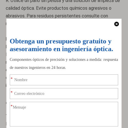
R: Utilice un paño sin pelusa y una solución de limpieza de
calidad óptica. Evite productos químicos agresivos o
abrasivos. Para residuos persistentes consulte con
nuestro soporte técnico.
P: ¿Cuál es la vida útil típica de los recubrimientos
HR?
R: En condiciones normales de funcionamiento, los
recubrimientos HR pueden durar años. Sin embargo, la
exposición a alta humedad, polvo o temperaturas
extremas puede degradar el rendimiento. Se recomiendan
inspecciones y mantenimiento regulares.
¿Por qué elegirnos?
Tecnología de recubrimiento avanzada
Nuestros
espejos de línea láser HR
utilizan técnicas de