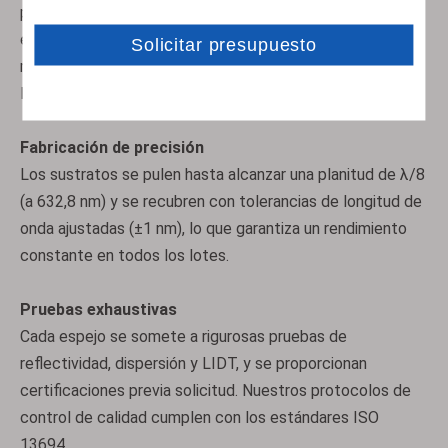
pulverización catódica por haz de iones (IBS) y
evaporación por haz de electrones para lograr
recubrimientos uniformes y duraderos con valores LIDT
líderes en la industria.
Fabricación de precisión
Los sustratos se pulen hasta alcanzar una planitud de λ/8
(a 632,8 nm) y se recubren con tolerancias de longitud de
Ventanas protectoras láser
Ventanas infrarrojas
onda ajustadas (±1 nm), lo que garantiza un rendimiento
constante en todos los lotes.
Pruebas exhaustivas
Cada espejo se somete a rigurosas pruebas de
reflectividad, dispersión y LIDT, y se proporcionan
certificaciones previa solicitud. Nuestros protocolos de
control de calidad cumplen con los estándares ISO
13694.