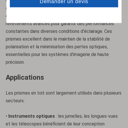
conservant ainsi une orientation visuelle correcte sans
compromettre la compacité de l'appareil. La technologie
Prismes compensés
Prismes à angle droit
de réflexion interne totale (TIR) ​​est complétée par des
revêtements avancés pour garantir des performances
constantes dans diverses conditions d'éclairage. Ces
prismes excellent dans le maintien de la stabilité de
polarisation et la minimisation des pertes optiques,
essentielles pour les systèmes d'imagerie de haute
précision.
Applications
Les prismes en toit sont largement utilisés dans plusieurs
Prismes rhomboïdes
Prismes Powell
secteurs :
•
Instruments optiques
: les jumelles, les longues-vues
et les télescopes bénéficient de leur conception