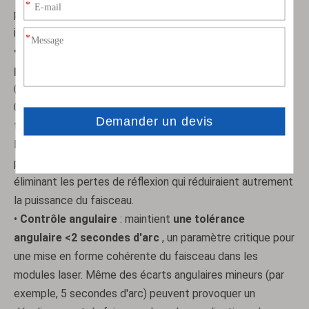
préservant plus de 98 % de l'intensité lumineuse
incidente.
•
Options de revêtement
:
revêtements AR
personnalisés
adaptés aux plages de 350 à 700 nm
(visible), 650 à 1 050 nm (NIR pour les lasers à fibre) ou 1
050 à 1 700 nm (NIR à ondes longues pour l'imagerie
thermique). Lorsqu'ils sont alignés selon l'angle de
Brewster (l'angle où la lumière réfléchie est entièrement
polarisée), ces revêtements atteignent
un débit >95 %
,
éliminant les pertes de réflexion qui réduiraient autrement
la puissance du faisceau.
•
Contrôle angulaire
: maintient
une tolérance
angulaire <2 secondes d'arc
, un paramètre critique pour
une mise en forme cohérente du faisceau dans les
modules laser. Même des écarts angulaires mineurs (par
exemple, 5 secondes d'arc) peuvent provoquer un