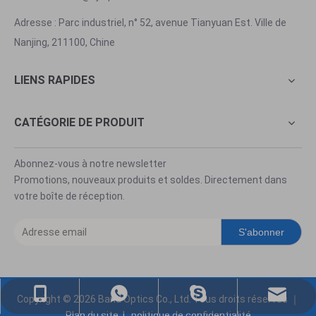
Adresse : Parc industriel, n° 52, avenue Tianyuan Est. Ville de
Nanjing, 211100, Chine
LIENS RAPIDES
CATÉGORIE DE PRODUIT
Abonnez-vous à notre newsletter
Promotions, nouveaux produits et soldes. Directement dans
votre boîte de réception.
S'abonner
ventes@nj-optics.com
+86-159-5177-5819
+86 15951775819
WhatsApp
Copyright ©
2026
Band Optics Co., Ltd. Tous droits réservés ｜
Plan du site
|
politique de confidentialité