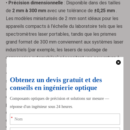
•
Précision dimensionnelle
: Disponible dans des tailles
de
2 mm à 300 mm
avec une tolérance de
±0,25 mm
.
Les modèles miniaturisés de 2 mm sont idéaux pour les
appareils compacts à l'échelle du laboratoire tels que les
spectromètres laser portables, tandis que les prismes
grand format de 300 mm conviennent aux systèmes laser
industriels (par exemple, les lasers de soudage de
carrosseries automobiles) nécessitant une couverture à
large faisceau.
•
Performance optique
: présente
une qualité de
surface de 20-10 ou 10-5 scratch-dig
(le grade 10-5
est recommandé pour les applications ultrasensibles
comme la lithographie des semi-conducteurs) et
une
planéité PV<1/10λ
(mesurée à 632,8 nm, la longueur
d'onde du laser He-Ne). Ces spécifications minimisent la
diffusion de la lumière (réduisant la lumière parasite de <5
%) et garantissent une transmission optimale du faisceau,