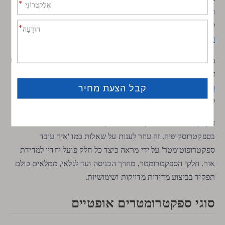
וליניאריות (עד כמה התגובה של הגלאי תואמת את עוצמת האור).
אי
לדוגמה, ספקטרופוטומטר טיפוסי יכול לחזור על מדידות עם א
ודאות של כ-±0.001 יחידות השתקפות
, מראה דיוק גבוה.
מחקרים שנבדקו עמיתים מראים גם שלספקטרומטרים מודרניים יש
יחסי אות לרעש
זיהוי אותות הרבה יותר טוב. הם משתמשים
משופרים ומגבלות זיהוי טובות יותר
. שיפורים אלה עוזרים למדענים
לקבל תוצאות אמינות יותר, אפילו עם דגימות מורכבות.
עקרון העבודה של ספקטרומטר הופך אותו לכלי רב עוצמה
בספקטרוסקופיה. זה עוזר לענות על שאלות כמו 'איך עובד
ספקטרופוטומטר' על ידי מראה כיצד כל חלק פועל יחדיו למדידת
אור. חלקי הספקטרומטר, מחרך הכניסה ועד לגלאי, ממלאים כולם
תפקיד בביצוע מדידות מדויקות ושימושיות.
סוגי ספקטרומטרים אופטיים