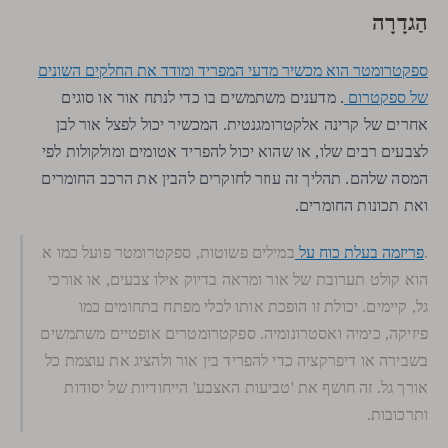
הַגדָרָה
ספקטרומטר הוא מכשיר מדעי המפריד ומודד את החלקים השונים
של ספקטרום
. מדענים משתמשים בו כדי לנתח אור או סוגים
אחרים של קרינה אלקטרומגנטית. המכשיר יכול לפצל אור לבן
לצבעים רבים שלו, או שהוא יכול להפריד אטומים ומולקולות לפי
המסה שלהם. תהליך זה עוזר לחוקרים להבין את הרכב החומרים
ואת תכונות החומרים.
פריזמה בעלת כוח על
.
במילים פשוטות, ספקטרומטר פועל כמו א
הוא קולט תערובת של אור ומראה בדיוק אילו צבעים, או אורכי
גל, קיימים. יכולת זו הופכת אותו לכלי מפתח בתחומים כמו
פיזיקה, כימיה ואסטרונומיה. ספקטרומטרים אופטיים משתמשים
בשבירה או דיפרקציה כדי להפריד בין אור ולהציג את עוצמת כל
אורך גל. זה חושף את 'טביעות האצבע' הייחודיות של יסודות
ותרכובות.