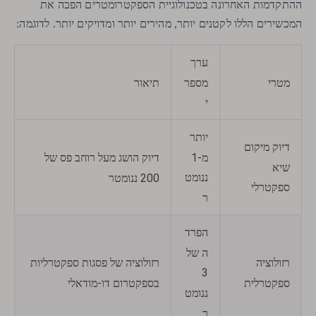
ההתקדמות האחרונה בטכנולוגיית הספקטרומטרים הפכה את
המכשירים הללו לקטנים יותר, מהירים יותר ומדויקים יותר. לדוגמה:
ערך
מספר
מטרי
תיאור
י
יותר
דיוק מיקום
מ-1
דיוק הושג מעל רוחב פס של
שיא
ננומט
200 ננומטר
ספקטרלי
ר
הפרד
ה של
רזולוציה
רזולוציה של פסגות ספקטרליות
3
ספקטרלית
בספקטרום דו-מודאלי
ננומט
ר