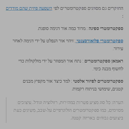
השפעה פיזית שהם מודדים
החוקרים גם מסווגים ספקטרומטרים לפי
:
ספקטרומטרי ספיגה
: מדוד כמה אור דגימה סופגת.
ספקטרומטרי פלואורסצנטי
: זיהוי אור הנפלט על ידי דגימה לאחר
עירור.
ראמאן ספקטרומטרים
: נתח אור המפוזר על ידי מולקולות כדי
לחשוף מבנה כימי.
ספקטרומטרים לפיזור אלסטי
: למד כיצד אור מקפיץ מבנים
קטנים, שימושי בניתוח רקמות.
הערה: כל סוג מציע פשרות במהירות, רזולוציה וגודל. עיצובים
מסוימים, כמו ספקטרומטרים הולוגרפיים על-שבב, משיגים כעת
ביצועים גבוהים באריזה קטנה.