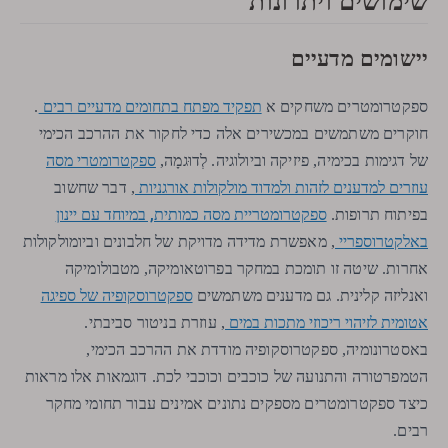
שימושים ויתרונות
יישומים מדעיים
תפקיד מפתח בתחומים מדעיים רבים
ספקטרומטרים משחקים א
.
חוקרים משתמשים במכשירים אלה כדי לחקור את ההרכב הכימי
ספקטרומטרי מסה
של דגימות בכימיה, פיזיקה וביולוגיה. לְדוּגמָה,
עוזרים למדענים לזהות ולמדוד מולקולות אורגניות
, דבר שחשוב
ספקטרומטריית מסה כמותית, במיוחד עם יינון
בפיתוח תרופות.
באלקטרוספריי
, מאפשרת מדידה מדויקת של חלבונים וביומולקולות
אחרות. שיטה זו תומכת במחקר בפרוטאומיקה, מטבולומיקה
ספקטרוסקופיה של ספיגה
ואנליזה קלינית. גם מדענים משתמשים
אטומית לזיהוי ריכוזי מתכות במים
, עוזרת בניטור סביבתי.
באסטרונומיה, ספקטרוסקופיה מודדת את ההרכב הכימי,
הטמפרטורה והתנועה של כוכבים וכוכבי לכת. דוגמאות אלו מראות
כיצד ספקטרומטרים מספקים נתונים אמינים עבור תחומי מחקר
רבים.