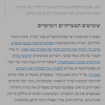
טיפ: ספקטרוסקופיה נותנת למדענים דרך למדוד את ההרכב
הכימי של חומרים לא ידועים מבלי להרוס את המדגם.
שימושים תעשייתיים ויומיומיים
תעשיות מסתמכות על ספקטרומטרים עבור בקרת איכות וניטור
ספקטרוסקופיה כמעט אינפרא
תהליכים. חברות מזון משתמשות
אדום כדי לבדוק את ההרכב הכימי של מוצרים בזמן אמת
.
זה עוזר
תרשימי בקרה
לשמור על מזון בטוח ועקבי. היצרנים משתמשים
מתקדמים ושיטות סטטיסטיות
לשיפור הדיוק בעת ניטור קווי ייצור.
להפחית את הפסולת ואת השימוש
גם ספקטרומטרים עוזרים
באנרגיה
על ידי מתן משוב מהיר. במפעלים, מכשירים אלה יכולים
להתחבר למכונות לצורך התאמות אוטומטיות. נתוני ייצור מהחיים
האמיתיים מראים שספקטרומטרים משפרים את בקרת התהליך
ומצמצמים את זמן ההשבתה. השימושים היומיומיים כוללים בדיקת
איכות מים, בדיקת זיהום אוויר ואפילו ניתוח קרקע בחקלאות.