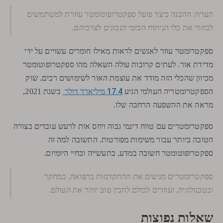
הערה: ההבנה כיצד פועל ספקטרופוטומטר עוזרת למשתמשים
לבחור את כלי הניתוח הכימי הנכונים לצרכיהם.
ספקטרומטר עוזר לאנשים לראות מאילו חומרים עשויים על ידי
מדידת אור. לעתים קרובות עולה השאלה מהו ספקטרופוטומטר
מכיוון שהכלי הזה מודד את עוצמת האור לשימושים רבים. שוק
17.4 מיליארד דולר
הספקטרומטריה העולמי הגיע
בשנת 2021,
מראה את ההשפעה הרחבה שלו.
ספקטרומטרים עם טווח דינמי גבוה ויחס אות לרעש עובדים בצורה
הטובה ביותר עבור משימות מפורטות. התשובה למה זה
ספקטרופוטומטר חשובה במדע, בתעשייה ובחיי היומיום.
ספקטרומטרים מניעים את ההתקדמות ברפואה, במחקר
ובטכנולוגיה, ועוזרים לכולם להבין טוב יותר את העולם.
שאלות נפוצות