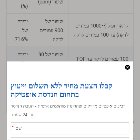
שיפור (ppm)
(%)
שיפור של
ירידה
קוואדרופול (~1000 עמודים
900 עמודים
של
לדקה) עד 100 עמודים לדקה
לדקה
71.6%.
שיפור של 90
ירידה
100 עמודים לדקה עד TOF
עמודים
של
(~10 עמודים לדקה)
לדקה
52.1%.
שיפור של 9
ירידה
TOF (10 ppm) עד FT (1
עמודים
של
ppm)
לדקה
4.7%.
ספקטרוסקופיה מסתמכת על יכולתו של הגלאי להפריד ולמדוד אור
בצורה מדויקת. מדידות מפתח כוללות פיזור (עד כמה הגלאי מפריד
צבעים), טווח דינמי (הטווח בין האותות החלשים והחזקים ביותר),