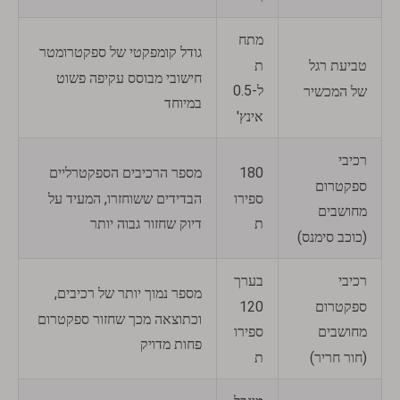
מתח
גודל קומפקטי של ספקטרומטר
ת
טביעת רגל
חישובי מבוסס עקיפה פשוט
ל-0.5
של המכשיר
במיוחד
אינץ'
רכיבי
180
מספר הרכיבים הספקטרליים
ספקטרום
ספירו
הבדידים ששוחזרו, המעיד על
מחושבים
ת
דיוק שחזור גבוה יותר
(כוכב סימנס)
רכיבי
בערך
מספר נמוך יותר של רכיבים,
ספקטרום
120
וכתוצאה מכך שחזור ספקטרום
מחושבים
ספירו
פחות מדויק
(חור חריר)
ת