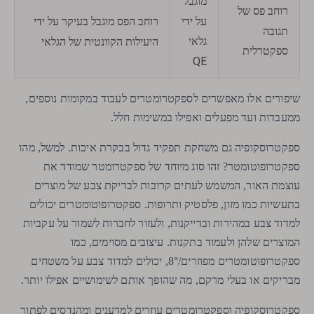
מוגבל
רוחב פס של
על ידי
רוחב הפס מוגבל בעיקר על ידי
תגובה
גלאי
היעילות הקוונטית של הגלאי
ספקטרלית
QE
שיפורים אלו מאפשרים לספקטרומטרים לעבוד במקומות נוספים,
ממעבדות ועד מפעלים ואפילו במשימות חלל.
ספקטרוסקופיה גם משחקת תפקיד גדול בבקרת איכות. למשל, מהו
ספקטרופוטומטר? זהו סוג מיוחד של ספקטרומטר שמודד את
עוצמת האור, המשמש לעתים קרובות לבדיקת צבע של מוצרים
בתעשיות כמו מזון, פלסטיק ותרופות. ספקטרופוטומטרים יכולים
למדוד צבע במהירות ובדייקנות, ולעזור לחברות לשמור על עקביות
המוצרים שלהן ולעמוד בתקנות. עיצובים מסוימים, כמו
ספקטרופוטומטרים מפוזרים/8°, יכולים למדוד צבע על משטחים
מבריקים או בעלי מרקם, מה שהופך אותם לשימושיים אפילו יותר.
ספקטרוסקופיה וספקטרומטרים עוזרים למדענים ומהנדסים לפתור