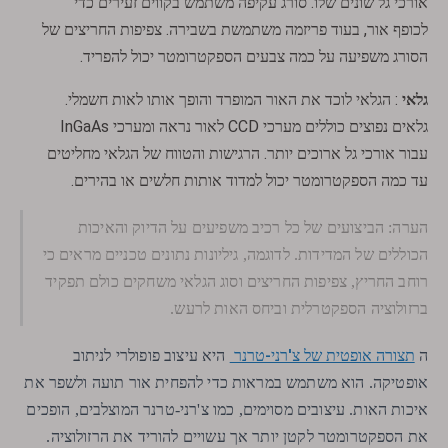
אורכי גל שונים שלו. סורג עקיפה משתמש בקווים זעירים כדי
לכופף אור, בעוד פריזמה משתמשת בשבירה. צפיפות החריצים של
הסורג משפיעה על כמה צבעים הספקטרומטר יכול להפריד.
גלאי
: הגלאי לוכד את האור המופרד והופך אותו לאות חשמלי.
גלאים נפוצים כוללים מערכי CCD לאור נראה ומערכי InGaAs
עבור אורכי גל ארוכים יותר. הרגישות והטווח של הגלאי מחליטים
עד כמה הספקטרומטר יכול למדוד אותות חלשים או בהירים.
הערה: הביצועים של כל רכיב משפיעים על הדיוק והאיכות
הכוללים של המדידות. לדוגמה, גיליונות נתונים טכניים מראים כי
רוחב החריץ, צפיפות החריצים וסוג הגלאי משחקים כולם תפקיד
ברזולוציה הספקטרלית וביחס האות לרעש.
תצורה אופטית של צ'רני-טרנר
ה
היא עיצוב פופולרי לניתוב
אופטיקה. הוא משתמש במראות כדי להפחית אור תועה ולשפר את
איכות האות. עיצובים מסוימים, כמו צ'רני-טרנר המוצלבים, הופכים
את הספקטרומטר לקטן יותר אך עשויים להוריד את הרזולוציה.