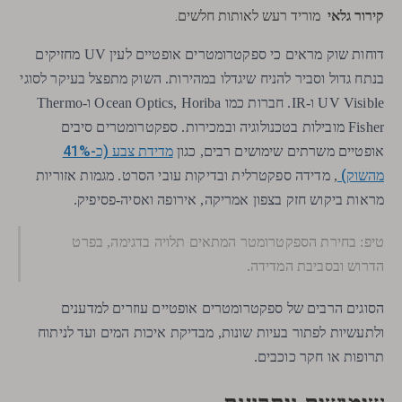
קירור גלאי
מוריד רעש לאותות חלשים.
דוחות שוק מראים כי ספקטרומטרים אופטיים לעין UV מחזיקים
בנתח גדול וסביר להניח שיגדלו במהירות. השוק מתפצל בעיקר לסוגי
UV Visible ו-IR. חברות כמו Ocean Optics, Horiba ו-Thermo
Fisher מובילות בטכנולוגיה ובמכירות. ספקטרומטרים סיבים
מדידת צבע (כ-41%
אופטיים משרתים שימושים רבים, כגון
מהשוק)
, מדידה ספקטרלית ובדיקות עובי הסרט. מגמות אזוריות
מראות ביקוש חזק בצפון אמריקה, אירופה ואסיה-פסיפיק.
טיפ: בחירת הספקטרומטר המתאים תלויה בדגימה, בפרט
הדרוש ובסביבת המדידה.
הסוגים הרבים של ספקטרומטרים אופטיים עוזרים למדענים
ולתעשיות לפתור בעיות שונות, מבדיקת איכות המים ועד לניתוח
תרופות או חקר כוכבים.