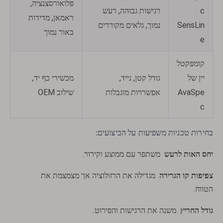
פלואורסצנציה,
c
רגישות גבוהה, רעש
ראמאן, מדידות
SensLin
נמוך, גלאים מקוררים
באור נמוך
e
קומפקטל
יין של
גודל קטן, נייד,
מכשירי כף יד,
AvaSpe
אפשרויות מוגבלות
שילוב OEM
c
בחירות טכניות משפיעות על הביצועים:
יחס האות לרעש
משתפר עם ממוצע וקירור.
צפיפות קו הגרירה
מגדילה את הרזולוציה אך מצמצמת את
הטווח.
גודל החריץ
משנה את הרגישות והפירוט.