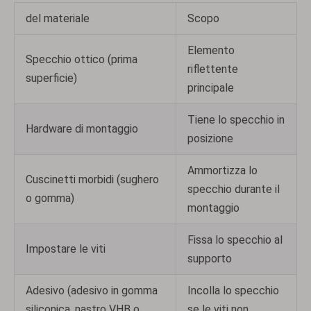
del materiale
Scopo
Elemento
Specchio ottico (prima
riflettente
superficie)
principale
Tiene lo specchio in
Hardware di montaggio
posizione
Ammortizza lo
Cuscinetti morbidi (sughero
specchio durante il
o gomma)
montaggio
Fissa lo specchio al
Impostare le viti
supporto
Adesivo (adesivo in gomma
Incolla lo specchio
siliconica, nastro VHB o
se le viti non