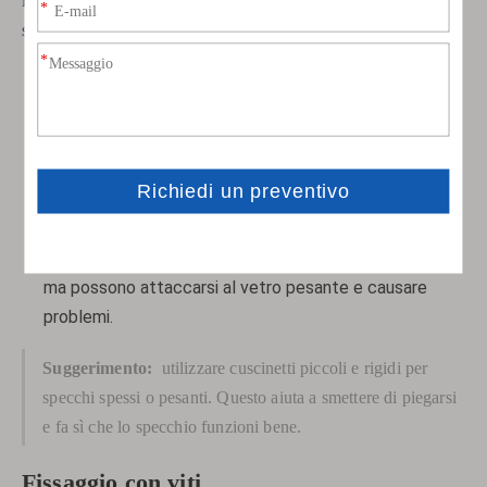
leggermente quando fa caldo o freddo. Ciò impedisce allo
specchio di attaccarsi e mantiene la sua forma.
I cuscinetti in plastica dura sono lisci e lasciano
scorrere lo specchio se necessario.
Anche la pelle conciata al vegetale può funzionare. Si
adatta ai dossi ma rimane forte.
In alcuni telescopi vengono utilizzati cuscinetti in
feltro o sughero. Vanno bene per gli specchi leggeri,
ma possono attaccarsi al vetro pesante e causare
problemi.
Suggerimento:
utilizzare cuscinetti piccoli e rigidi per
specchi spessi o pesanti. Questo aiuta a smettere di piegarsi
e fa sì che lo specchio funzioni bene.
Fissaggio con viti