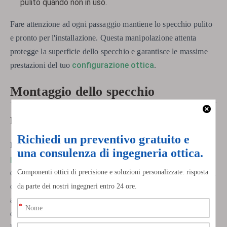
pulito quando non in uso.
Fare attenzione ad ogni passaggio mantiene lo specchio pulito
e pronto per l'installazione. Questa manipolazione attenta
protegge la superficie dello specchio e garantisce le massime
configurazione ottica
prestazioni del tuo
.
Montaggio dello specchio
Posizionamento sui pad
specchio
È necessario utilizzare i pad giusti per tenere il
primario
. Il tipo di pad che scegli cambia il funzionamento
del tuo specchio. La maggior parte delle configurazioni utilizza
cuscinetti di plastica piccoli e rigidi. Questi cuscinetti danno
allo specchio un forte supporto e non si schiacciano. I
cuscinetti rigidi consentono allo specchio di muoversi