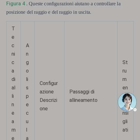
Figura 4
. Queste configurazioni aiutano a controllare la
posizione del raggio e del raggio in uscita.
T
e
c
A
ni
n
c
g
St
a
o
ru
di
li
m
Configur
al
s
en
azione
Passaggi di
li
p
ti
Descrizi
allineamento
n
e
co
one
e
c
nsi
a
u
gli
m
l
ati
e
a