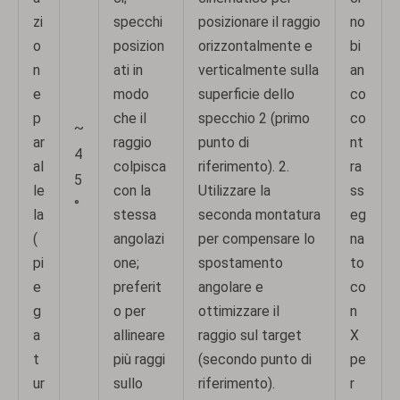
zi
specchi
posizionare il raggio
no
o
posizion
orizzontalmente e
bi
n
ati in
verticalmente sulla
an
e
modo
superficie dello
co
p
che il
specchio 2 (primo
co
~
ar
raggio
punto di
nt
4
al
colpisca
riferimento). 2.
ra
5
le
con la
Utilizzare la
ss
°
la
stessa
seconda montatura
eg
(
angolazi
per compensare lo
na
pi
one;
spostamento
to
e
preferit
angolare e
co
g
o per
ottimizzare il
n
a
allineare
raggio sul target
X
t
più raggi
(secondo punto di
pe
ur
sullo
riferimento).
r