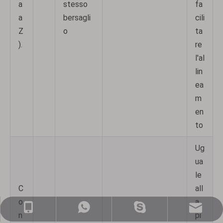
a
stesso
fa
a
bersagli
cili
Z
o
ta
).
re
l'al
lin
ea
m
en
to
Ug
ua
le
C
all
o
a
sales@nj-optics.com
+86-159-5177-5819
+86 15951775819
WhatsApp
n
pi