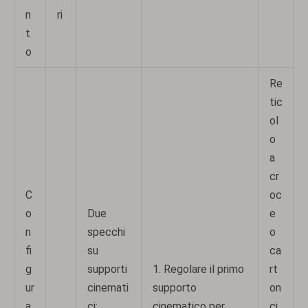
n
ri
t
o
Re
tic
ol
o
a
cr
C
oc
o
Due
e
n
specchi
o
fi
su
ca
g
supporti
1. Regolare il primo
rt
ur
cinemati
supporto
on
a
ci;
cinematico per
ci