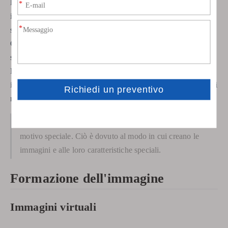
luminosi verso l'esterno. Gli specchi convessi creano sempre
immagini virtuali, verticali e più piccole. Le immagini
sembrano essere dietro lo specchio. Mostrano una vasta area.
Gli specchi convessi aiutano i conducenti a vedere di più negli
specchietti laterali dell'auto. I negozi li usano per la sicurezza.
Le loro caratteristiche principali sono una visione ampia,
immagini più piccole e immagini verticali. Gli specchi convessi
non capovolgono le immagini.
Suggerimento: ogni tipo di specchio viene utilizzato per un
motivo speciale. Ciò è dovuto al modo in cui creano le
immagini e alle loro caratteristiche speciali.
Formazione dell'immagine
Immagini virtuali