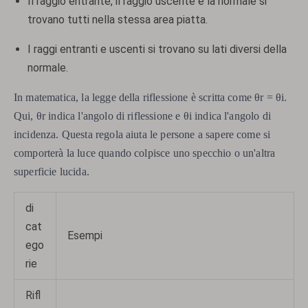
Il raggio entrante, il raggio uscente e la normale si
trovano tutti nella stessa area piatta.
I raggi entranti e uscenti si trovano su lati diversi della
normale.
In matematica, la legge della riflessione è scritta come θr = θi.
Qui, θr indica l'angolo di riflessione e θi indica l'angolo di
incidenza. Questa regola aiuta le persone a sapere come si
comporterà la luce quando colpisce uno specchio o un'altra
superficie lucida.
di
cat
Esempi
ego
rie
Rifl