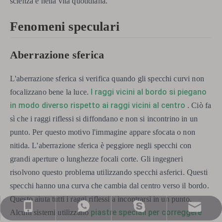
scienza e nella vita quotidiana.
Fenomeni speculari
Aberrazione sferica
L'aberrazione sferica si verifica quando gli specchi curvi non
I raggi vicini al bordo si piegano
focalizzano bene la luce.
in modo diverso rispetto ai raggi vicini al centro
. Ciò fa
sì che i raggi riflessi si diffondano e non si incontrino in un
punto. Per questo motivo l'immagine appare sfocata o non
nitida. L'aberrazione sferica è peggiore negli specchi con
grandi aperture o lunghezze focali corte. Gli ingegneri
risolvono questo problema utilizzando specchi asferici. Questi
specchi hanno una curva che cambia dal centro verso il bordo.
Questo aiuta tutti i raggi riflessi a incontrarsi in un punto.
sales@nj-optics.com
+86-159-5177-5819
+86 15951775819
WhatsApp
piastre speciali per correggere
Alcuni sistemi utilizzano