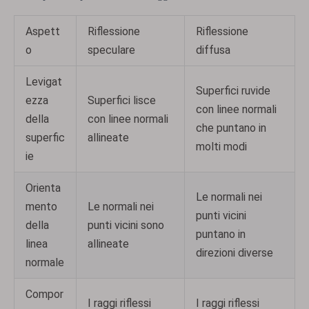
Aspett
Riflessione
Riflessione
o
speculare
diffusa
Levigat
Superfici ruvide
ezza
Superfici lisce
con linee normali
della
con linee normali
che puntano in
superfic
allineate
molti modi
ie
Orienta
Le normali nei
mento
Le normali nei
punti vicini
della
punti vicini sono
puntano in
linea
allineate
direzioni diverse
normale
Compor
I raggi riflessi
I raggi riflessi