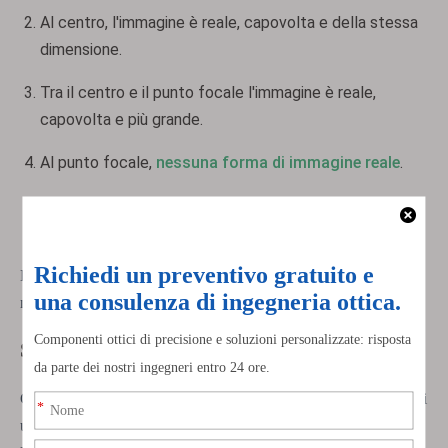
Al centro, l'immagine è reale, capovolta e della stessa
dimensione.
Tra il centro e il punto focale l'immagine è reale,
capovolta e più grande.
Al punto focale,
nessuna forma di immagine reale
.
Più vicina al punto focale, l'immagine è virtuale,
verticale e più grande dietro lo specchio.
Le persone usano specchi concavi negli specchi per il trucco e
nei telescopi. Aiutano a far sembrare le cose più grandi.
Specchi convessi
Gli specchi convessi si curvano verso l'esterno come il dorso di
un cucchiaio. Sono anche specchi sferici. Diffondono i raggi