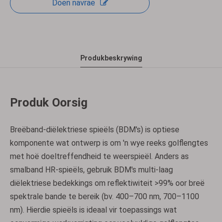
Doen navrae
Produkbeskrywing
Produk Oorsig
Breëband-diëlektriese spieëls (BDM's) is optiese
komponente wat ontwerp is om 'n wye reeks golflengtes
met hoë doeltreffendheid te weerspieël. Anders as
smalband HR-spieëls, gebruik BDM's multi-laag
diëlektriese bedekkings om reflektiwiteit >99% oor breë
spektrale bande te bereik (bv. 400–700 nm, 700–1100
nm). Hierdie spieëls is ideaal vir toepassings wat