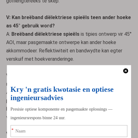
golflengtereeks te skep.
V: Kan breëband diëlektriese spieëls teen ander hoeke
as 45° gebruik word?
A:
Breëband diëlektriese spieëls
is tipies ontwerp vir 45°
AOI, maar pasgemaakte ontwerpe kan ander hoeke
akkommodeer. Reflektiwiteit en bandwydte kan egter
verskuif met hoekveranderinge.
V: Wat is die afweging tussen bandwydte en
reflektiwiteit?
HR-laserlynspieëls
Nie-polariserende straalverdelers
A: Wyer bandwydtes lei gewoonlik tot effens laer
piekreflektiwiteit. Ons
breëband diëlektriese spieëls
balanseer hierdie faktore om aan toepassingspesifieke
vereistes te voldoen.
V: Is breëband diëlektriese spieëls geskik vir hoëkrag-