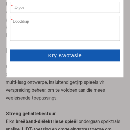
kontinugolflasers (CW)?
A: Ja,
Breëband-diëlektriese spieëls
met
geoptimaliseerde bedekkings kan CW-lasers tot op
kilowattvlakke hanteer. Spesifiseer altyd jou
laserparameters vir optimale ontwerp.
Silwer bedekte spieëls
HR Reghoekige Retroreflektors
Hoekom ons kies
Coating Innovasie
Ons
breëband diëlektriese spieëls
gebruik gevorderde
multi-laag ontwerpe, insluitend getjirp spieëls vir
verspreiding beheer, om te voldoen aan die mees
veeleisende toepassings.
Streng gehaltebestuur
Elke
breëband-diëlektriese spieël
ondergaan spektrale
HR-breëbandspieëls
Elliptiese spieëls
analise, LIDT-toetsing en omgewingstrestoetse om