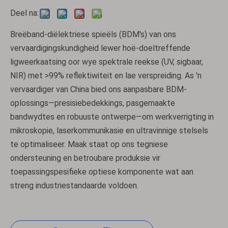
Deel na:
Breëband-diëlektriese spieëls (BDM's) van ons
vervaardigingskundigheid lewer hoë-doeltreffende
ligweerkaatsing oor wye spektrale reekse (UV, sigbaar,
NIR) met >99% reflektiwiteit en lae verspreiding. As 'n
vervaardiger van China bied ons aanpasbare BDM-
oplossings—presisiebedekkings, pasgemaakte
bandwydtes en robuuste ontwerpe—om werkverrigting in
mikroskopie, laserkommunikasie en ultravinnige stelsels
te optimaliseer. Maak staat op ons tegniese
ondersteuning en betroubare produksie vir
toepassingspesifieke optiese komponente wat aan
streng industriestandaarde voldoen.