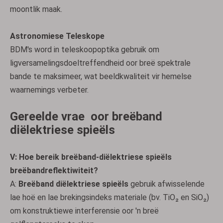
moontlik maak.
Astronomiese Teleskope
BDM's word in teleskoopoptika gebruik om
ligversamelingsdoeltreffendheid oor breë spektrale
bande te maksimeer, wat beeldkwaliteit vir hemelse
waarnemings verbeter.
Gereelde vrae
oor breëband
diëlektriese spieëls
V: Hoe bereik breëband-diëlektriese spieëls
breëbandreflektiwiteit?
A:
Breëband diëlektriese spieëls
gebruik afwisselende
lae hoë en lae brekingsindeks materiale (bv. TiO₂ en SiO₂)
om konstruktiewe interferensie oor 'n breë