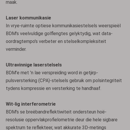
maak.
Laser kommunikasie
In vrye-ruimte optiese kommunikasiestelsels weerspieël
BDM's veelvuldige golflengtes gelyktydig, wat data-
oordragtempo's verbeter en stelselkompleksiteit
verminder.
Ultravinnige laserstelsels
BDM'e met 'n lae verspreiding word in getjirp-
pulsversterking (CPA)-stelsels gebruik om polsintegriteit
tydens kompressie en versterking te handhaaf.
Wit-lig interferometrie
BDM's se breëbandreflektiwiteit ondersteun hoë-
resolusie oppervlakprofielometrie deur die hele sigbare
spektrum te reflekteer, wat akkurate 3D-metings