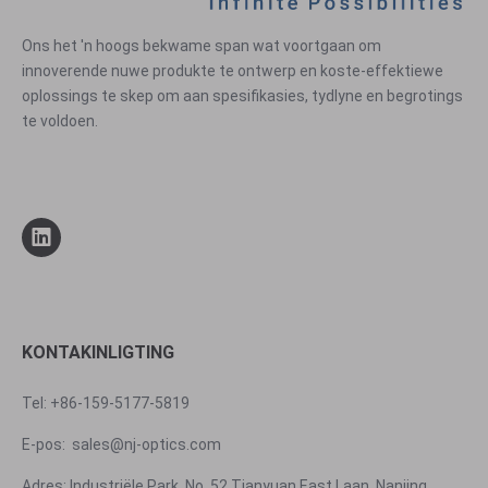
Ons het 'n hoogs bekwame span wat voortgaan om
innoverende nuwe produkte te ontwerp en koste-effektiewe
oplossings te skep om aan spesifikasies, tydlyne en begrotings
te voldoen.
KONTAKINLIGTING
Tel: +86-159-5177-5819
E-pos:
sales@nj-optics.com
Adres: Industriële Park, No. 52 Tianyuan East Laan. Nanjing