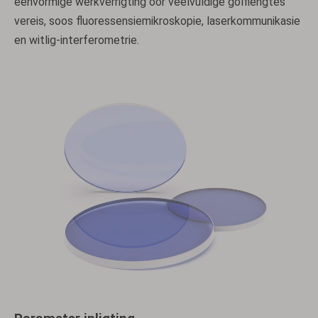
eenvormige werkverrigting oor veelvuldige golflengtes
vereis, soos fluoressensiemikroskopie, laserkommunikasie
en witlig-interferometrie.