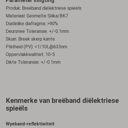
Parameter inligting
Produk: Breëband diëlektriese spieëls
Materiaal: Gesmelte Silika/BK7
Duidelike diafragma: >90%
Deursnee Toleransie: +/-0.1mm
Skuin: Breek skerp kante
Platheid (PV): <1/10L@633nm
Oppervlakkwaliteit: 10-5
Dikte Toleransie: +/-0.1mm
Kenmerke van breëband diëlektriese
spieëls
Wyeband-reflektiwiteit