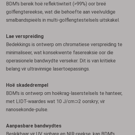
BDM's bereik hoë reflektiwiteit (>99%) oor breë
golflengtereekse, wat die behoefte aan veelvuldige
smalbandspieëls in multi-golflengtestelsels uitskakel.
Lae verspreiding
Bedekkings is ontwerp om chromatiese verspreiding te
minimaliseer, wat konsekwente fasereaksie oor die
operasionele bandwydte verseker. Dit is van kritieke
belang vir ultravinnige lasertoepassings.
Hoë skadedrempel
BDM's is ontwerp om hoëkrag-laserstelsels te hanteer,
met LIDT-waardes wat 10 J/cm⊃2 oorskry; vir
nanosekonde-pulse.
Aanpasbare bandwydtes
Beskikbaar vir UV, sigbare en NIR-reekse, kan BDM's