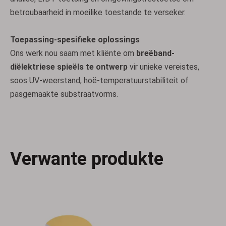
betroubaarheid in moeilike toestande te verseker.
Toepassing-spesifieke oplossings
Ons werk nou saam met kliënte om
breëband-
diëlektriese spieëls te ontwerp
vir unieke vereistes,
soos UV-weerstand, hoë-temperatuurstabiliteit of
pasgemaakte substraatvorms.
YAG Laserspieëls
Goud bedekte konkawe spieëls
Verwante produkte