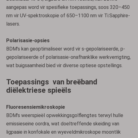
aangepas word vir spesifieke toepassings, soos 320–450
nm vir UV-spektroskopie of 650–1100 nm vir Ti:Sapphire-
lasers.
Polarisasie-opsies
BDM's kan geoptimaliseer word vir s-gepolariseerde, p-
gepolariseerde of polarisasie-onafhanklike werkverrigting,
wat buigsaamheid bied vir diverse optiese opstellings.
Toepassings
van breëband
diëlektriese spieëls
Fluoresensiemikroskopie
BDM's weerspieël opwekkingsgolflengtes terwyl hulle
emissieseine oordra, wat doeltreffende skeiding van
ligpaaie in konfokale en wyeveldmikroskope moontlik