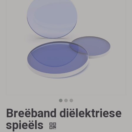
Breëband diëlektriese
spieëls