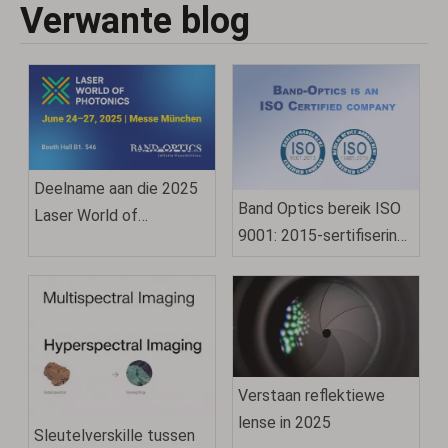
Verwante blog
Deelname aan die 2025
Band Optics bereik ISO
Laser World of
9001: 2015-sertifisering:
Photonics München
'n Testament vir
kwaliteit en
uitnemendheid
Verstaan ​​reflektiewe
lense in 2025
Sleutelverskille tussen