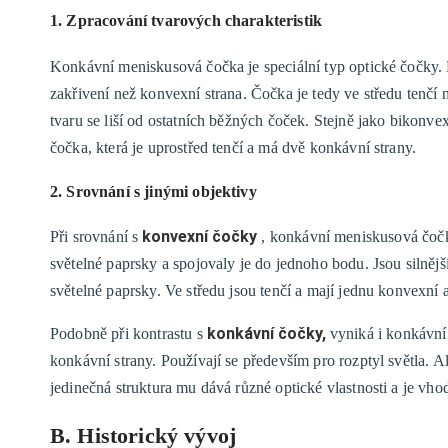
1. Zpracování tvarových charakteristik
Konkávní meniskusová čočka je speciální typ optické čočky. 
zakřivení než konvexní strana. Čočka je tedy ve středu tenč
tvaru se liší od ostatních běžných čoček. Stejně jako bikonve
čočka, která je uprostřed tenčí a má dvě konkávní strany.
2. Srovnání s jinými objektivy
konvexní čočky
Při srovnání s
, konkávní meniskusová čočk
světelné paprsky a spojovaly je do jednoho bodu. Jsou silněj
světelné paprsky. Ve středu jsou tenčí a mají jednu konvexní 
konkávní čočky,
Podobně při kontrastu s
vyniká i konkávní
konkávní strany. Používají se především pro rozptyl světla.
jedinečná struktura mu dává různé optické vlastnosti a je vho
B. Historický vývoj