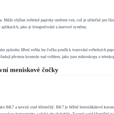
 Může ohýbat světelné paprsky směrem ven, což je užitečné pro řízen
 aplikacích, jako je fotografování a laserové systémy.
ním způsobu šíření světla lze čočku použít k tvarování světelných pap
yžadují přesnou kontrolu nad světlem, jako jsou mikroskopy a telesko
ávní meniskové čočky
ako BK7 a tavený oxid křemičitý. BK7 je běžné borosilikátové korun
á vysokou homogenitu a nízký obsah bublin. Tavený oxid křemičitý je