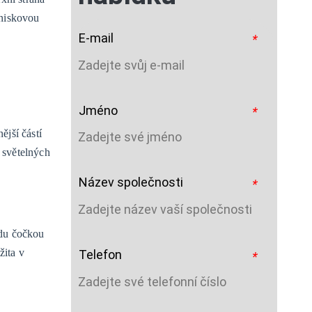
hniskovou
E-mail
*
Jméno
*
ější částí
 světelných
Název společnosti
*
odu čočkou
žita v
Telefon
*