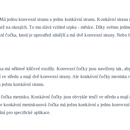
Má jednu konvexní stranu a jednu konkávní stranu. Konkávní strana 
í než na okrajích. To mu dává vzhled srpku - měsíce. Díky svému jedi
xní čočka, která je uprostřed silnější a má dvě konvexní strany. Nebo
a má některé klíčové rozdíly. Konvexní čočky jsou navrženy tak, aby
ší ve středu a mají dvě konvexní strany. Ale konkávní čočky menisku r
a jednu konkávní stranu.
 čočka menisku. Konkávní čočky jsou obvykle tenčí ve středu a mají
 Ale konkávní meniskusová čočka má jednu konkávní a jednu konvexní 
dná pro specifické aplikace.