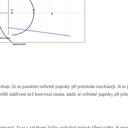
je, že se paralelní světelné paprsky při průchodu rozcházejí. Je to 
větší zakřivení než konvexní strana, takže se světelné paprsky při pr
rincipů. Tvar a zakřivení čočky ovlivňují způsob šíření světla. Konve