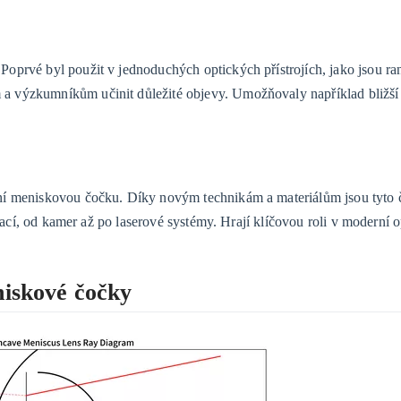
oprvé byl použit v jednoduchých optických přístrojích, jako jsou ra
a výzkumníkům učinit důležité objevy. Umožňovaly například bližš
vní meniskovou čočku. Díky novým technikám a materiálům jsou tyto
ikací, od kamer až po laserové systémy. Hrají klíčovou roli v moderní 
niskové čočky