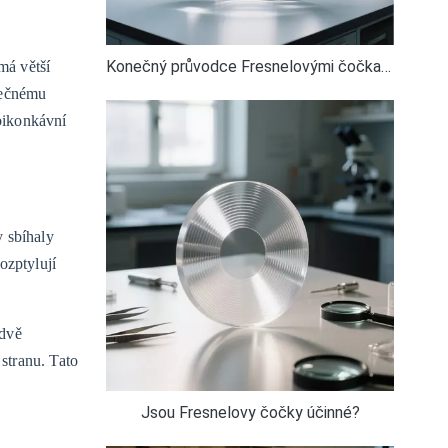
Konečný průvodce Fresnelovými čočkami
má větší
nečnému
 bikonkávní
 sbíhaly
ozptylují
 dvě
stranu. Tato
Jsou Fresnelovy čočky účinné?