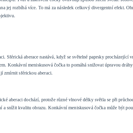
na jej rozbíhá více. To má za následek celkový divergentní efekt. O
jektivu.
 Sférická aberace nastává, když se světelné paprsky procházející vn
tředem. Konkávní meniskusová čočka to pomáhá snižovat úpravou dráhy
í zmírnit sférickou aberaci.
ké aberaci dochází, protože různé vlnové délky světla se při průch
í a snížit kvalitu obrazu. Konkávní meniskusová čočka může být pou