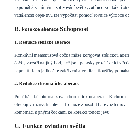
napomáhá k mírnému sbližování světla, zatímco konkávní stra
vzdálenost objektivu lze vypočítat pomocí rovnice výrobce ob
B.
Schopnost
korekce aberace
1. Redukce sférické aberace
Konkávní meniskusová čočka může korigovat sférickou aberaci.
čočky zaostří na jiný bod, než jsou paprsky procházející s
paprsků. Jeho jedinečné zakřivení a gradient tloušťky pomáhaj
2. Redukce chromatické aberace
Pomáhá také minimalizovat chromatickou aberaci. K chromatic
ohýbají v různých úhlech. To může způsobit barevné lemován
kombinaci s jinými čočkami ke korekci tohoto jevu.
C. Funkce ovládání světla