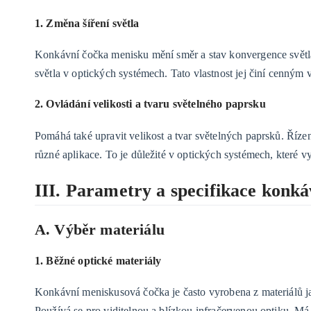
1. Změna šíření světla
Konkávní čočka menisku mění směr a stav konvergence světla.
světla v optických systémech. Tato vlastnost jej činí cenným v
2. Ovládání velikosti a tvaru světelného paprsku
Pomáhá také upravit velikost a tvar světelných paprsků. Říze
různé aplikace. To je důležité v optických systémech, které v
III. Parametry a specifikace konk
A. Výběr materiálu
1. Běžné optické materiály
Konkávní meniskusová čočka je často vyrobena z materiálů j
Používá se pro viditelnou a blízkou infračervenou optiku. M