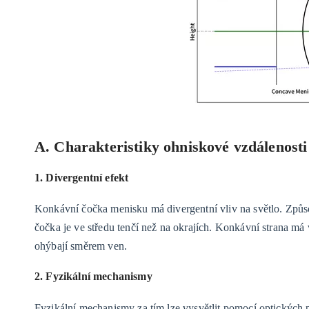
A. Charakteristiky ohniskové vzdálenosti
1. Divergentní efekt
Konkávní čočka menisku má divergentní vliv na světlo. Způsobu
čočka je ve středu tenčí než na okrajích. Konkávní strana má 
ohýbají směrem ven.
2. Fyzikální mechanismy
Fyzikální mechanismy za tím lze vysvětlit pomocí optických p