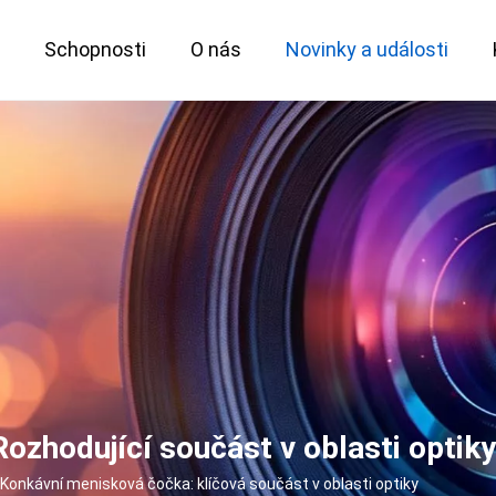
y
Schopnosti
O nás
Novinky a události
Zakázkový optický servis
Velkoformátový 151MP objektiv
Klíčová metrologická řešení
zhodující součást v oblasti optiky
Konkávní menisková čočka: klíčová součást v oblasti optiky