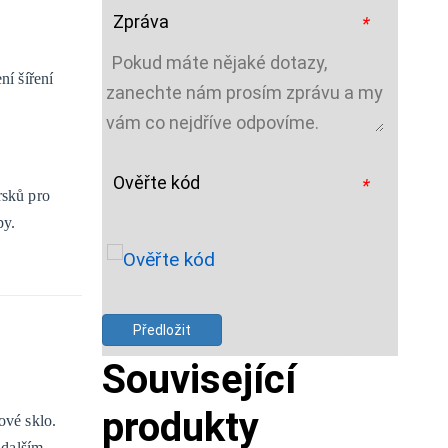
Zpráva
*
í šíření
Ověřte kód
*
rsků pro
py.
Předložit
Související
produkty
ové sklo.
 dalším