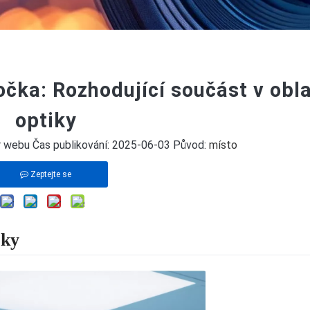
ka: Rozhodující součást v obla
optiky
 webu Čas publikování: 2025-06-03 Původ:
místo
Zeptejte se
čky