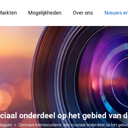
Markten
Mogelijkheden
Over ons
Nieuws e
Optische service op maat
Grootformaat 151 MP-lens
Belangrijke metrologische oplossingen
Defensie en
iaal onderdeel op het gebied van d
loggen
»
Concave meniscuslens: een cruciaal onderdeel op het gebie