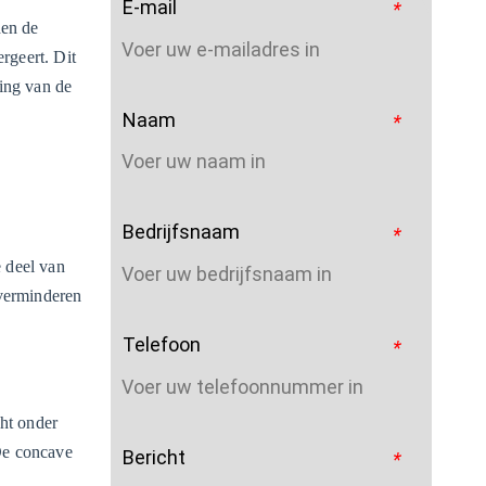
E-mail
*
den de
rgeert. Dit
king van de
Naam
*
Bedrijfsnaam
*
e deel van
 verminderen
Telefoon
*
cht onder
De concave
Bericht
*