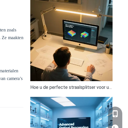
ten zoals
. Ze maakten
materialen
van camera's
Hoe u de perfecte straalsplitser voor uw optische opstelling selecteert
' +'
' +'
' +'
' +'
' +'
' +'
' +'
' +'
' +'
' +'
' +'
+86-159
' +'
' +'
' +'
' +'