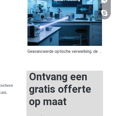
WhatsA
+86
'; if ($
Geavanceerde optische verwerking: de technologische grens opnieuw vormgeven met de 'lichtsnelheid'-revolutie
Ontvang een
gratis offerte
doorheen
kant,
op maat