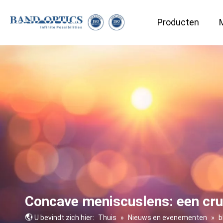
Producten
Optische componenten
Medisch & Biotechnologie
Concave meniscuslens: een cruc
U bevindt zich hier:
Thuis
»
Nieuws en evenementen
»
b