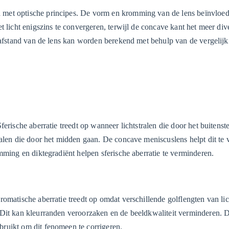
 met optische principes. De vorm en kromming van de lens beïnvloe
 licht enigszins te convergeren, terwijl de concave kant het meer dive
tsafstand van de lens kan worden berekend met behulp van de vergelij
erische aberratie treedt op wanneer lichtstralen die door het buitenst
ralen die door het midden gaan. De concave meniscuslens helpt dit te
mming en diktegradiënt helpen sferische aberratie te verminderen.
omatische aberratie treedt op omdat verschillende golflengten van li
 Dit kan kleurranden veroorzaken en de beeldkwaliteit verminderen. 
ruikt om dit fenomeen te corrigeren.