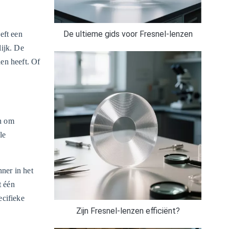
De ultieme gids voor Fresnel-lenzen
eft een
lijk. De
en heeft. Of
en om
le
ner in het
t één
ecifieke
Zijn Fresnel-lenzen efficiënt?