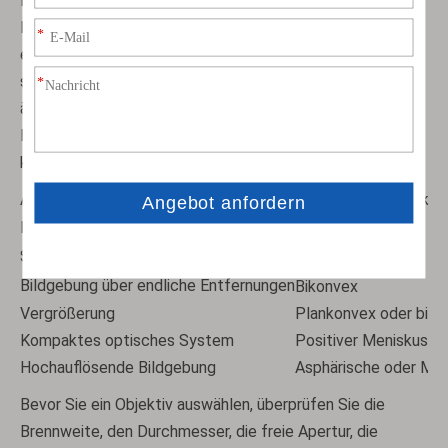
Eine plankonvexe Linse wird üblicherweise zum
Fokussieren von kollimiertem Licht oder zum Kollimieren
einer Punktquelle verwendet. Eine bikonvexe Linse eignet
sich besser, wenn Objekt- und Bildentfernung relativ
ähnlich sind. Eine positive Meniskuslinse wird häufig in
Mehrelementsystemen verwendet, um Aberrationen zu
kontrollieren und den Installationsraum zu reduzieren.
Anwendung
Empfohlener Objekti
Laserfokussierung
Planokonvex
Strahlkollimation
Planokonvex
Bildgebung über endliche Entfernungen
Bikonvex
Vergrößerung
Plankonvex oder biko
Kompaktes optisches System
Positiver Meniskus
Hochauflösende Bildgebung
Asphärische oder Meh
Bevor Sie ein Objektiv auswählen, überprüfen Sie die
Brennweite, den Durchmesser, die freie Apertur, die