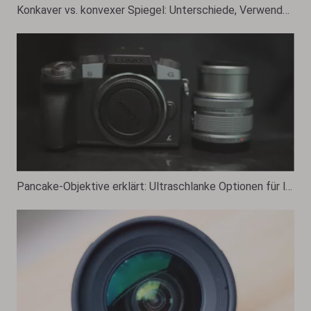
Konkaver vs. konvexer Spiegel: Unterschiede, Verwendungen und Strahldiagramme
Pancake-Objektive erklärt: Ultraschlanke Optionen für leichte Fotografie