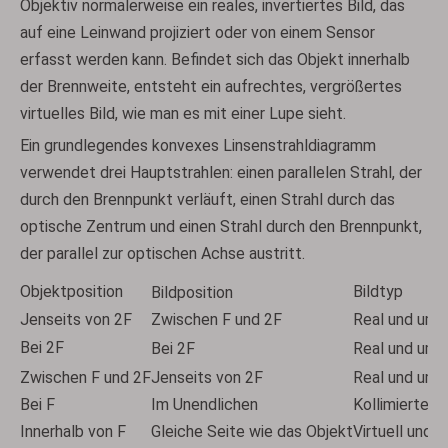
Objektiv normalerweise ein reales, invertiertes Bild, das
auf eine Leinwand projiziert oder von einem Sensor
erfasst werden kann. Befindet sich das Objekt innerhalb
der Brennweite, entsteht ein aufrechtes, vergrößertes
virtuelles Bild, wie man es mit einer Lupe sieht.
Ein grundlegendes konvexes Linsenstrahldiagramm
verwendet drei Hauptstrahlen: einen parallelen Strahl, der
durch den Brennpunkt verläuft, einen Strahl durch das
optische Zentrum und einen Strahl durch den Brennpunkt,
der parallel zur optischen Achse austritt.
Objektposition
Bildtyp
Bildposition
Jenseits von 2F
Zwischen F und 2F
Real und umg
Bei 2F
Bei 2F
Real und umg
Zwischen F und 2F
Jenseits von 2F
Real und umg
Bei F
Im Unendlichen
Kollimierte 
Innerhalb von F
Gleiche Seite wie das Objekt
Virtuell und 