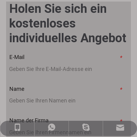
Holen Sie sich ein
kostenloses
individuelles Angebot
E-Mail
*
Name
*
Name der Firma
*
sales@nj-optics.com
+86-159-5177-5819
+86 15951775819
WhatsApp