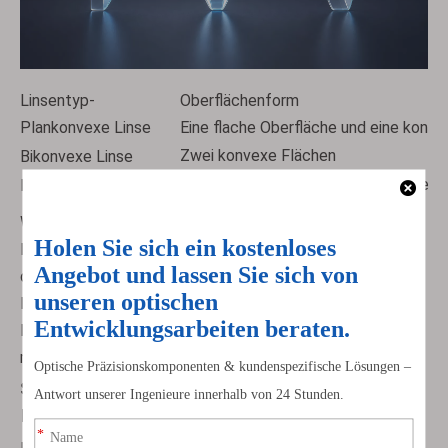
Linsentyp-
Oberflächenform
Plankonvexe Linse
Eine flache Oberfläche und eine konv
Zwei konvexe Flächen
Bikonvexe Linse
Eine konvexe und eine konkave Oberflä
Positive Meniskuslinse
Wählen Sie für eine Produktionsanforderung einen
Linsentyp nicht allein nach der Form aus. Bestätigen Sie
die erforderliche Brennweite, den Arbeitsabstand, das
Material, die freie Apertur, die Wellenlänge, die
Beschichtung, die Oberflächenqualität und die
mechanische Schnittstelle.
So wählen Sie den richtigen Typ einer konvexen
Linse aus