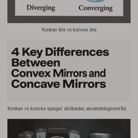
Konkav lins vs konvex lins
Konkav vs konvex spegel: skillnader, användningsområden och stråldiagram