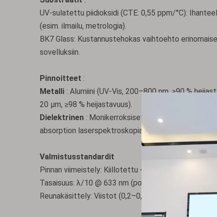
UV-sulatettu piidioksidi (CTE: 0,55 ppm/°C): Ihanteell
(esim. ilmailu, metrologia).
BK7 Glass: Kustannustehokas vaihtoehto erinomaisella 
sovelluksiin.
Pinnoitteet
:
Metalli
: Alumiini (UV-Vis, 200–800 nm, ≥90 % heijas
20 μm, ≥98 % heijastavuus).
Dielektrinen
: Monikerroksiset pinnoitteet kapeaka
absorption laserspektroskopiassa.
Valmistusstandardit
Pinnan viimeistely: Kiillotettu <1 nm:n RMS-karheute
Tasaisuus: λ/10 @ 633 nm (poikkeama ≤63 nm) testat
Reunakäsittely: Viistot (0,2–0,5 mm) estämään halke