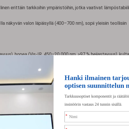
inen erittäin tarkkoihin ympäristöihin, jotka vaativat lämpöstabiil
näkyvän valon läpäisyllä (400–700 nm), sopii yleisiin teollisiin
tavuus), hopea (Vis-IR, 450–20 000 nm, ≥97 % heijastavuus), kulta
istaiseen korkeaan heijastavuuteen (≥99,5 % @ 750–1100 nm), m
en minimaalisen siron vuoksi.
tu interferometrialla.
ilua asennuksen aikana.