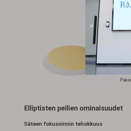
Para
Tuote:
Mater
Kirka
Halka
Viist
Epäs
Pinta
Paksu
Elliptisten peilien ominaisuudet
Säteen fokusoinnin tehokkuus