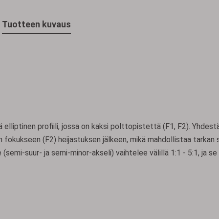
Tuotteen kuvaus
ä elliptinen profiili, jossa on kaksi polttopistettä (F1, F2). Yhdest
n fokukseen (F2) heijastuksen jälkeen, mikä mahdollistaa tarkan
 (semi-suur- ja semi-minor-akseli) vaihtelee välillä 1:1 - 5:1, ja s