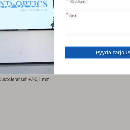
metritiedot
 elliptiset peilit
iaali: UVFS, alumiini
s aukko: >90 %
isijatoleranssi: +0,0/-0,1 mm
e: Katkaise terävät reunat
äännöllisyys (PV): <1/10L@633nm
-ala: 20-10
ustoleranssi: +/-0,1 mm