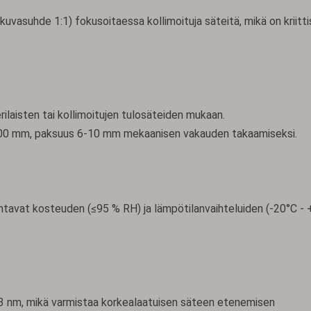
uvasuhde 1:1) fokusoitaessa kollimoituja säteitä, mikä on kriitti
ilaisten tai kollimoitujen tulosäteiden mukaan.
- 100 mm, paksuus 6-10 mm mekaanisen vakauden takaamiseksi.
antavat kosteuden (≤95 % RH) ja lämpötilanvaihteluiden (-20°C -
33 nm, mikä varmistaa korkealaatuisen säteen etenemisen