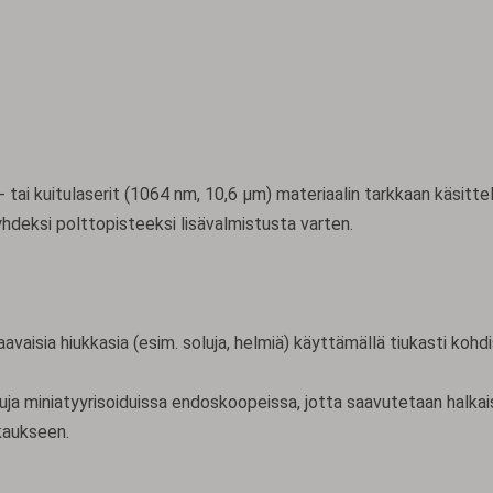
 tai kuitulaserit (1064 nm, 10,6 μm) materiaalin tarkkaan käsitte
 yhdeksi polttopisteeksi lisävalmistusta varten.
aavaisia ​​hiukkasia (esim. soluja, helmiä) käyttämällä tiukasti kohd
kuja miniatyyrisoiduissa endoskoopeissa, jotta saavutetaan halkais
kaukseen.