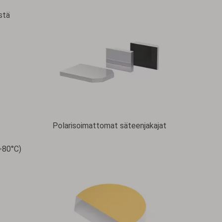
stä
Polarisoimattomat säteenjakajat
 +80°C)