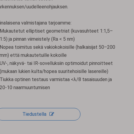
arkennuksen/uudelleenohjauksen.
iinalaisena valmistajana tarjoamme:
Mukautetut elliptiset geometriat (kuvasuhteet 1:1,5–
1:5) ja pinnan viimeistely (Ra < 5 nm)
Nopea toimitus sekä vakiokokoisille (halkaisijat 50–200
mm) että mukautetuille kokoille
UV-, näkyvä- tai IR-sovelluksiin optimoidut pinnoitteet
(mukaan lukien kulta/hopea suuritehoisille lasereille)
Tiukka optinen testaus varmistaa <λ/8 tasaisuuden ja
20-10 naarmuuntumisen
Tiedustella