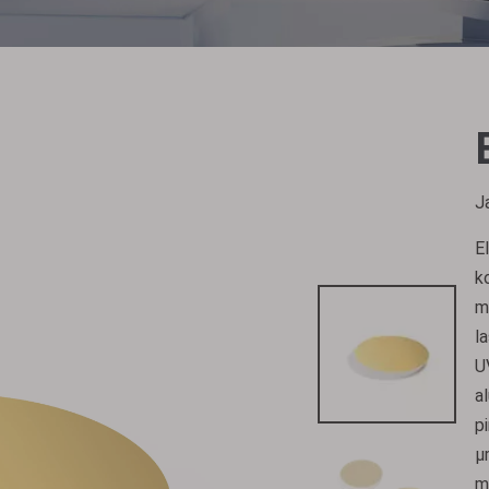
J
E
k
m
l
U
a
p
µ
m