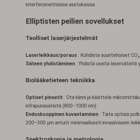
interferometrisissa asetuksissa.
Elliptisten peilien sovellukset
Teolliset laserjärjestelmät
Laserleikkaus/poraus
: Kohdista suuritehoiset CO₂-
Säteen yhdistäminen
: Yhdistä useita lasersäteitä
Biolääketieteen tekniikka
Optiset pinsetit
: Ota kiinni ja käsittele mikromittak
infrapunasäteitä (800–1000 nm).
Endoskooppinen kuvantaminen
: Taita optisia pol
200–300 μm anturit minimaalisesti invasiiviseen leik
Spektroskopia ja metrologia