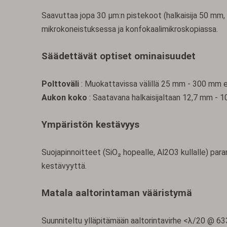
Saavuttaa jopa 30 μm:n pistekoot (halkaisija 50 mm, k
mikrokoneistuksessa ja konfokaalimikroskopiassa.
Säädettävät optiset ominaisuudet
Polttoväli
: Muokattavissa välillä 25 mm - 300 mm er
Aukon koko
: Saatavana halkaisijaltaan 12,7 mm 
Ympäristön kestävyys
Suojapinnoitteet (SiO₂ hopealle, Al2O3 kullalle) par
kestävyyttä.
Matala aaltorintaman vääristymä
Suunniteltu ylläpitämään aaltorintavirhe <λ/20 @ 6