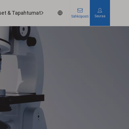
set & Tapahtumat
Ota yhteyttä
Seuraa
Sähköposti