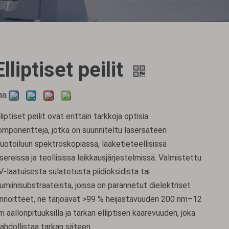
Elliptiset peilit
aa:
lliptiset peilit ovat erittäin tarkkoja optisia
omponentteja, jotka on suunniteltu lasersäteen
uotoiluun spektroskopiassa, lääketieteellisissä
asereissa ja teollisissa leikkausjärjestelmissä. Valmistettu
V-laatuisesta sulatetusta piidioksidista tai
lumiinisubstraateista, joissa on parannetut dielektriset
innoitteet, ne tarjoavat >99 % heijastavuuden 200 nm–12
m aallonpituuksilla ja tarkan elliptisen kaarevuuden, joka
ahdollistaa tarkan säteen