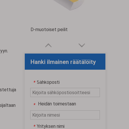
D-muotoiset peilit
lyyn.
Hanki ilmainen räätälöity
tarjous
Sähköposti
*
istettuja
Heidän toimestaan
*
ijaltaan
Yrityksen nimi
*