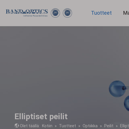
Tuotteet
Ma
Lääketiede ja biotekniikka
Elliptiset peilit
Olet täällä:
Kotiin
»
Tuotteet
»
Optiikka
»
Peilit
»
Ellip