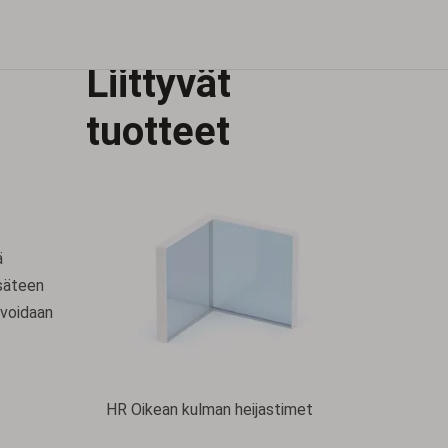
Liittyvät
Hopeapäällysteiset peilit
tuotteet
ä
 säteen
e voidaan
HR Oikean kulman heijastimet