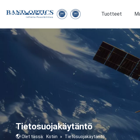
Tuotteet
Ma
Lääketiede ja biotekniikka
Tietosuojakäytäntö
Olet tässä:
Kotiin
»
Tietosuojakäytäntö