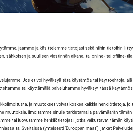
tämme, jaamme ja käsittelemme tietojasi sekä niihin tietoihin liitt
en, sähköisen ja suullisen viestinnän aikana, tai online- tai offline-ti
lujamme. Jos et voi hyväksyä tätä käytäntöä tai käyttöehtoja, älä 
tuotteitamme tai käyttämällä palveluitamme hyväksyt tässä käytänn
moitusta, ja muutokset voivat koskea kaikkia henkilötietoja, joita m
e muutoksia, ilmoitamme sinulle tarkistamalla päivämäärän tämän 
mme tai luovutamme henkilötietojasi, jotka vaikuttavat tämän käytä
anniassa tai Sveitsissä (yhteisesti 'Euroopan maat'), jatkat Palvelu