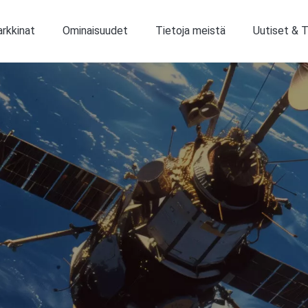
rkkinat
Ominaisuudet
Tietoja meistä
Uutiset & 
Mukautettu optinen palvelu
Suurikokoinen 151 megapikselin objektiivi
Tärkeimmät metrologiset ratkaisut