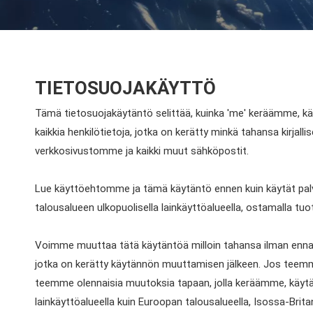
TIETOSUOJAKÄYTTÖ
Tämä tietosuojakäytäntö selittää, kuinka 'me' keräämme, käy
kaikkia henkilötietoja, jotka on kerätty minkä tahansa kirjallis
verkkosivustomme ja kaikki muut sähköpostit.
Lue käyttöehtomme ja tämä käytäntö ennen kuin käytät palve
talousalueen ulkopuolisella lainkäyttöalueella, ostamalla 
Voimme muuttaa tätä käytäntöä milloin tahansa ilman ennakkoil
jotka on kerätty käytännön muuttamisen jälkeen. Jos teemm
teemme olennaisia ​​muutoksia tapaan, jolla keräämme, käytä
lainkäyttöalueella kuin Euroopan talousalueella, Isossa-Brit