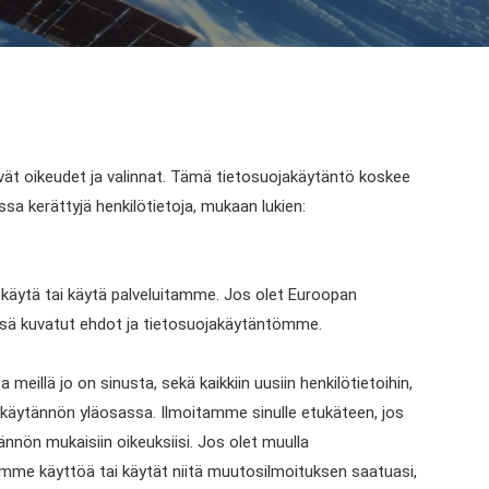
yvät oikeudet ja valinnat. Tämä tietosuojakäytäntö koskee
lassa kerättyjä henkilötietoja, mukaan lukien:
käytä tai käytä palveluitamme. Jos olet Euroopan
össä kuvatut ehdot ja tietosuojakäytäntömme.
eillä jo on sinusta, sekä kaikkiin uusiin henkilötietoihin,
käytännön yläosassa. Ilmoitamme sinulle etukäteen, jos
nnön mukaisiin oikeuksiisi. Jos olet muulla
idemme käyttöä tai käytät niitä muutosilmoituksen saatuasi,