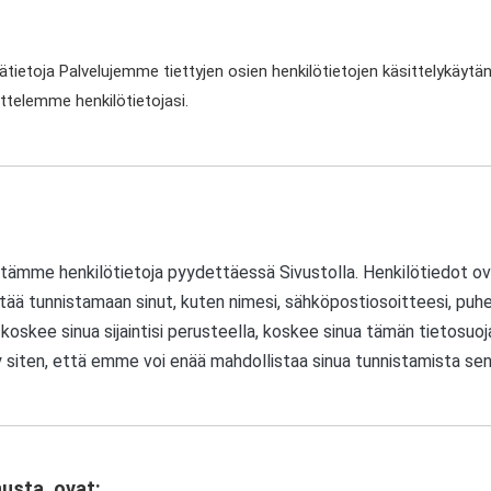
 lisätietoja Palvelujemme tiettyjen osien henkilötietojen käsittelykäyt
sittelemme henkilötietojasi.
ämme henkilötietoja pyydettäessä Sivustolla. Henkilötiedot ovat 
yttää tunnistamaan sinut, kuten nimesi, sähköpostiosoitteesi, puh
koskee sinua sijaintisi perusteella, koskee sinua tämän tietosuoja
 siten, että emme voi enää mahdollistaa sinua tunnistamista sen
nusta, ovat: