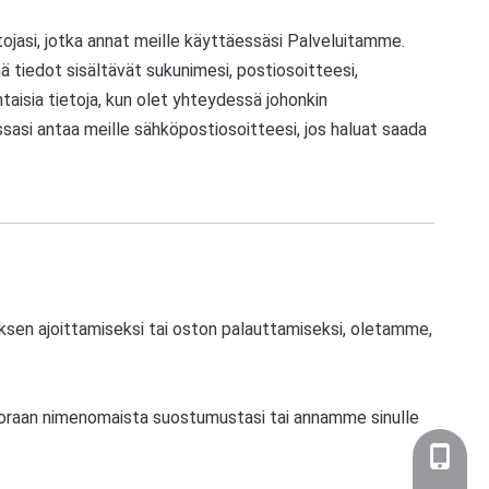
ojasi, jotka annat meille käyttäessäsi Palveluitamme.
ä tiedot sisältävät sukunimesi, postiosoitteesi,
sia ​​tietoja, kun olet yhteydessä johonkin
ssasi antaa meille sähköpostiosoitteesi, jos haluat saada
uksen ajoittamiseksi tai oston palauttamiseksi, oletamme,
uoraan nimenomaista suostumustasi tai annamme sinulle
+86-159