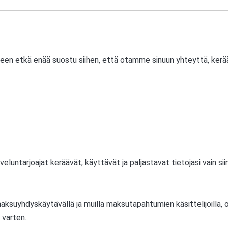
en etkä enää suostu siihen, että otamme sinuun yhteyttä, kerääm
ntarjoajat keräävät, käyttävät ja paljastavat tietojasi vain sii
maksuyhdyskäytävällä ja muilla maksutapahtumien käsittelijöillä,
 varten.