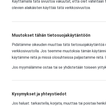
Käyttämällä tätä sivustoa vakuutat, että olet vähintään t
olevien alaikäisten käyttää tätä verkkosivustoa.
Muutokset tähän tietosuojakäytäntöön
Pidätämme oikeuden muuttaa tätä tietosuojakäytäntöä mill
verkkosivustolla. Jos teemme muutoksia tämän käytännön si
käytämme niitä ja missä olosuhteissa paljastamme niitä. I
Jos myymälämme ostaa tai se yhdistetään toiseen yrityksee
Kysymykset ja yhteystiedot
Jos haluat: tarkastella, korjata, muuttaa tai poistaa henki