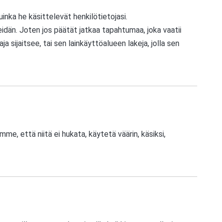
inka he käsittelevät henkilötietojasi.
 meidän. Joten jos päätät jatkaa tapahtumaa, joka vaatii
a sijaitsee, tai sen lainkäyttöalueen lakeja, jolla sen
, että niitä ei hukata, käytetä väärin, käsiksi,