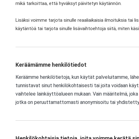
mikä tarkoittaa, että hyväksyt päivitetyn käytännön.
Lisäksi voimme tarjota sinulle reaaliaikaisia ​​ilmoituksia tai
käytäntöä tai tarjota sinulle lisävaihtoehtoja siitä, miten kä
Keräämämme henkilötiedot
Keräämme henkilötietoja, kun käytät palveluitamme, lähet
tunnistavat sinut henkilökohtaisesti tai joita voidaan kä
vaihtelee lainkäyttöalueen mukaan. Vain määritelmä, joka 
jotka on peruuttamattomasti anonymisoitu tai yhdistetty
Henkilökohtaisia ​​tietoja, joita voimme kerätä si