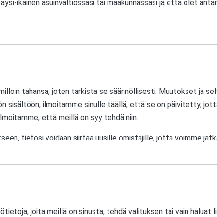
äysi-ikäinen asuinvaltiossasi tai maakunnassasi ja että olet antan
oin tahansa, joten tarkista se säännöllisesti. Muutokset ja sel
sältöön, ilmoitamme sinulle täällä, että se on päivitetty, jotta
lmoitamme, että meillä on syy tehdä niin.
n, tietosi voidaan siirtää uusille omistajille, jotta voimme jatk
lötietoja, joita meillä on sinusta, tehdä valituksen tai vain haluat