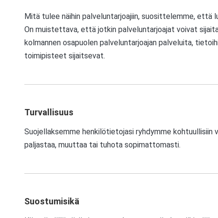
Mitä tulee näihin palveluntarjoajiin, suosittelemme, että 
On muistettava, että jotkin palveluntarjoajat voivat sijaita
kolmannen osapuolen palveluntarjoajan palveluita, tietoihis
toimipisteet sijaitsevat.
Turvallisuus
Suojellaksemme henkilötietojasi ryhdymme kohtuullisiin va
paljastaa, muuttaa tai tuhota sopimattomasti.
Suostumisikä