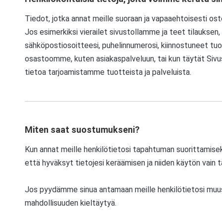
Tiedot, jotka annat meille suoraan ja vapaaehtoisesti os
Jos esimerkiksi vierailet sivustollamme ja teet tilauksen
sähköpostiosoitteesi, puhelinnumerosi, kiinnostuneet tuo
osastoomme, kuten asiakaspalveluun, tai kun täytät Sivust
tietoa tarjoamistamme tuotteista ja palveluista.
Miten saat suostumukseni?
Kun annat meille henkilötietosi tapahtuman suorittamiseks
että hyväksyt tietojesi keräämisen ja niiden käytön vain 
Jos pyydämme sinua antamaan meille henkilötietosi muus
mahdollisuuden kieltäytyä.