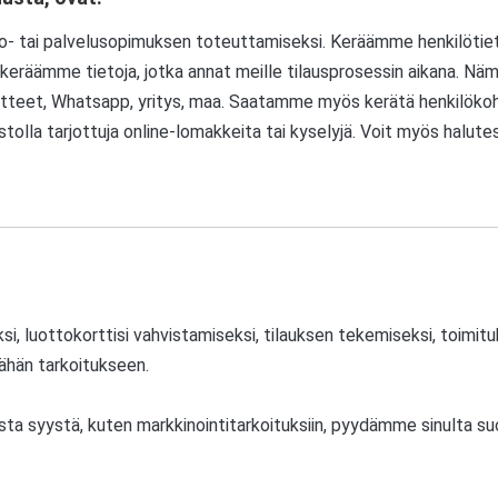
to- tai palvelusopimuksen toteuttamiseksi. Keräämme henkilötiet
, keräämme tietoja, jotka annat meille tilausprosessin aikana. Näm
tteet, Whatsapp, yritys, maa. Saatamme myös kerätä henkilökohtai
olla tarjottuja online-lomakkeita tai kyselyjä. Voit myös halute
i, luottokorttisi vahvistamiseksi, tilauksen tekemiseksi, toimit
tähän tarkoitukseen.
ta syystä, kuten markkinointitarkoituksiin, pyydämme sinulta s