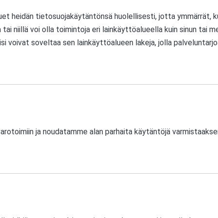
luet heidän tietosuojakäytäntönsä huolellisesti, jotta ymmärrät, ku
 tai niillä voi olla toimintoja eri lainkäyttöalueella kuin sinun tai
i voivat soveltaa sen lainkäyttöalueen lakeja, jolla palveluntarjoaj
rotoimiin ja noudatamme alan parhaita käytäntöjä varmistaaksemme