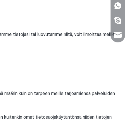
WhatsA
+86 159
me tietojasi tai luovutamme niitä, voit ilmoittaa meille
sales@n
nä määrin kuin on tarpeen meille tarjoamiensa palveluiden
 on kuitenkin omat tietosuojakäytäntönsä niiden tietojen