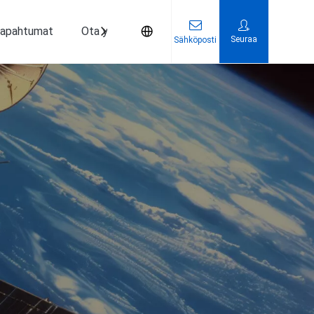
Tapahtumat
Ota yhteyttä
Seuraa
Sähköposti