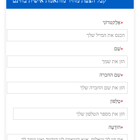
קבל הצעת מחיר מותאמת אישית בחינם
אֶלֶקטרוֹנִי
*
שֵׁם
*
מוטות הומוגניים
מפצל קרני לייזר מקטב
שם החברה
*
טֵלֵפוֹן
*
הוֹדָעָה
*