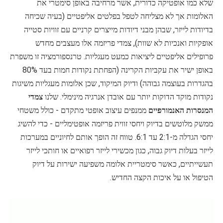
שלא כמו אופטיקה כדורית, אשר מרחיבה באופן סימטרי את
האלומות אך לא מצליחה לטפל בפלטים אליפטיים (בעיה שכיחה
בדיודות לייזר, שבהן מבני דיודות מייצרים קרניים עם זוויות סטייה
אופקיות ואנכיות לא שוות), צמדי פריזמה אלו מעצבים מחדש
פרופילים אליפטיים ליציאות כמעט מעגליות. טרנספורמציה זו משפרת
באופן ישיר את עקביות הקרינה (הפחתת נקודות חמות בעד 80%
בהגדרות בעוצמה גבוהה) ודיוק המיקוד, שכן אלומות מעגליות משיגות
נקודות מוקד הדוקות יותר עם אובדן אנרגיה מינימלי. שלנו
צמדי
המנסרות האנמורפיים
ממנפים עיצוב אופטי מתקדם - כולל משטחי
ממשק מלוטשים בדיוק ויחסי זווית פריזמה אופטימליים - כדי להשיג
יחסי הגדלה מ-2:1 עד 6:1. טווח זה הופך אותם לחיוניים במערכות
לייזר בעלות דיוק גבוה, כגון מכשירי לייזר רפואיים או חותכי לייזר
תעשייתיים, כאשר סימטריית אלומה משפיעה ישירות על דיוק
הטיפול או על איכות הקצה החדיש.