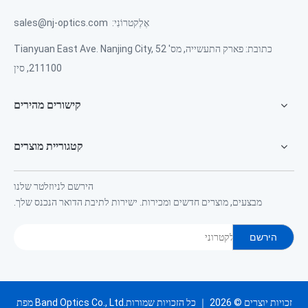
אֶלֶקטרוֹנִי:
sales@nj-optics.com
כתובת: פארק התעשייה, מס' 52 Tianyuan East Ave. Nanjing City,
211100, סין
קישורים מהירים
קטגוריית מוצרים
הירשם לניוזלטר שלנו
מבצעים, מוצרים חדשים ומכירות. ישירות לתיבת הדואר הנכנס שלך.
הירשם
זכויות יוצרים ©
2026
Band Optics Co., Ltd.כל הזכויות שמורות ｜
מפת