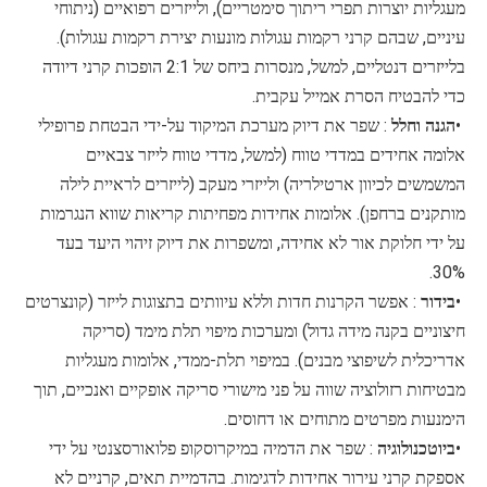
מעגליות יוצרות תפרי ריתוך סימטריים), ולייזרים רפואיים (ניתוחי
עיניים, שבהם קרני רקמות עגולות מונעות יצירת רקמות עגולות).
בלייזרים דנטליים, למשל, מנסרות ביחס של 2:1 הופכות קרני דיודה
כדי להבטיח הסרת אמייל עקבית.
•
הגנה וחלל
: שפר את דיוק מערכת המיקוד על-ידי הבטחת פרופילי
אלומה אחידים במדדי טווח (למשל, מדדי טווח לייזר צבאיים
המשמשים לכיוון ארטילריה) ולייזרי מעקב (לייזרים לראיית לילה
מותקנים ברחפן). אלומות אחידות מפחיתות קריאות שווא הנגרמות
על ידי חלוקת אור לא אחידה, ומשפרות את דיוק זיהוי היעד בעד
30%.
•
בידור
: אפשר הקרנות חדות וללא עיוותים בתצוגות לייזר (קונצרטים
חיצוניים בקנה מידה גדול) ומערכות מיפוי תלת מימד (סריקה
אדריכלית לשיפוצי מבנים). במיפוי תלת-ממדי, אלומות מעגליות
מבטיחות רזולוציה שווה על פני מישורי סריקה אופקיים ואנכיים, תוך
הימנעות מפרטים מתוחים או דחוסים.
•
ביוטכנולוגיה
: שפר את הדמיה במיקרוסקופ פלואורסצנטי על ידי
אספקת קרני עירור אחידות לדגימות. בהדמיית תאים, קרניים לא