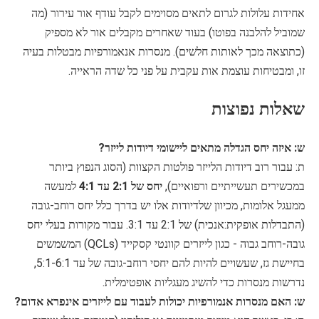
אחידות עלולות לגרום לתאים מסוימים לקבל עודף אור עירור (מה
שמוביל להלבנה בפוטו) בעוד שאחרים מקבלים אור לא מספיק
(כתוצאה מכך לאותות חלשים). מנסרות אנאמורפיות מבטלות בעיה
זו, ומבטיחות עוצמת אות עקבית על פני כל שדה הראייה.
שאלות נפוצות
ש: איזה יחס הגדלה מתאים ליישומי דיודות לייזר?
ת: עבור רוב דיודות הלייזר פולטות הקצוות (הסוג הנפוץ ביותר
במכשירים תעשייתיים ורפואיים),
יחס של 2:1 עד 4:1
למעשה
ממעגל אלומות, מכיוון שלדיודות אלו יש בדרך כלל יחס רוחב-גובה
(התבדלות אופקית:אנכית) של 2:1 עד 3:1. עבור מקורות בעלי יחס
גובה-רוחב גבוה - כגון לייזרים קוונטי קסקייד (QCLs) המשמשים
בחיישת גז, שעשויים להיות להם יחסי רוחב-גובה של עד 5:1-6:1,
נדרשות מנסרות כדי להשיג מעגליות אופטימלית.
ש: האם מנסרות אנמורפיות יכולות לעבוד עם לייזרים אינפרא אדום?