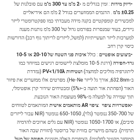
•
דיוק מידות
: זמין בגדלים מ
-2 מ'מ עד 300 מ'מ
עם סובלנות של
±0.25 מ'מ
. הדגמים הממוזערים בגודל 2 מ'מ הם אידיאליים
למכשירים קומפקטיים בקנה מידה מעבדתי כמו ספקטרומטרי לייזר
ניידים, בעוד שמנסרות בפורמט גדול של 300 מ'מ נותנות מענה
למערכות לייזר תעשייתיות (למשל, לייזרים לריתוך גוף רכב) הדורשות
כיסוי קרן רחב.
•
ביצועים אופטיים
: כולל
איכות פני השטח של 20-10 או 10-5
גרד-חפירה
(דרגת 10-5 מומלצת ליישומים רגישים במיוחד כמו
ליתוגרפיה מוליכים למחצה)
ושטיחות PV<1/10λ
(נמדדת
ב-632.8nm, אורך גל לייזר He-Ne). מפרטים אלו ממזערים את פיזור
האור (הפחתת אור תועה ב-<5%) ומבטיחים שידור קרן אופטימלי,
תוך שמירה על למעלה מ-98% מעוצמת האור הנובעת.
•
אפשרויות ציפוי
:
ציפוי AR מותאמים אישית
המותאמים לטווחים
של 350-700 ננומטר (גלוי), 650-1050 ננומטר (NIR עבור לייזרים
סיבים), או 1050-1700 ננומטר (NIR עם גלים ארוכים להדמיה
תרמית). כשהם מיושרים בזווית של ברוסטר (הזווית שבה האור
המוחזר מקוטב לחלוטין), הציפויים האלה משיגים
תפוקה של מעל