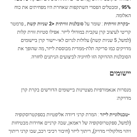
95%
, ומבטלים הפסדי השתקפות שאחרת היו מפחיתים את כוח
האלומה.
•
בקרת זוויתית
: שומר על
סובלנות זוויתית <2 שניות קשת
, פרמטר
קריטי לעיצוב קרן עקבית במודולי לייזר. אפילו סטיות זווית קלות
(למשל, 5 שניות קשת) עלולות לגרום לאי-יישור קרן ביישומים
מדויקים כמו סריקה תלת-ממדית מבוססת לייזר, מה שהופך את
הסובלנות ההדוקה הזו לחיוניה לביצועים הניתנים לחזרה.
יישומים
מנסרות אנאמורפיות מצטיינות ביישומים הדורשים בקרת קרן
מדויקת:
•
טכנולוגיית לייזר
: המרת קרני דיודה אליפטיות בספקטרוסקופיה
(למשל, ספקטרוסקופיה של ראמאן, שבה קרניים אחידות מבטיחות
זיהוי מולקולרי מדויק), ריתוך לייזר (חיבור רכיבי רכב, שבו קרני ריתוך