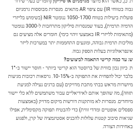
ת: כן, כאשר הוא מיוצר
מגרמניום או סיליקון
(חומרים בעלי שידור
גבוה בטווחי IR) עם ציפוי AR מתאים. מנסרות מבוססות גרמניום
פועלות ביעילות בטווח 1050-1700 ננומטר NIR (בשימוש בלייזרי
הדמיה תרמית), בעוד שמנסרות סיליקון מתרחבות ל-3000 ננומטר
(מתאימות ללייזרי IR באמצעי זיהוי כימי). חומרים אלה מציעים גם
מוליכות תרמית גבוהה, ומונעים התחממות יתר במערכות לייזר
אינפראולוגיות בעלות הספק גבוה.
מנסרות גג
פריזמות טריז
ש: עד כמה קריטי התאמה לביצועים?
ת: כיוון נכון בזווית של ברוסטר הוא קריטי ביותר - חוסר יישור ב-1°
בלבד יכול להפחית את התפוקה ב-10-15%. גרסאות רכובות מגיעות
מיושרות מראש בבתי מתכת מדויקים (עם ברגים נעילה למניעת
תזוזה), מה שהופך אותם לאידיאליים עבור משתמשים ללא כלי יישור
מיוחדים. מנסרות לא מותקנות דורשות מיקום מדויק (באמצעות
ספסלים אופטיים ומדדי זווית) כדי להבטיח תפוקה מקסימלית; אפילו
שגיאות סיבוב קטנות עלולות להכניס אסטיגמציה של קרן, ולפגוע
באחידות הצורה.