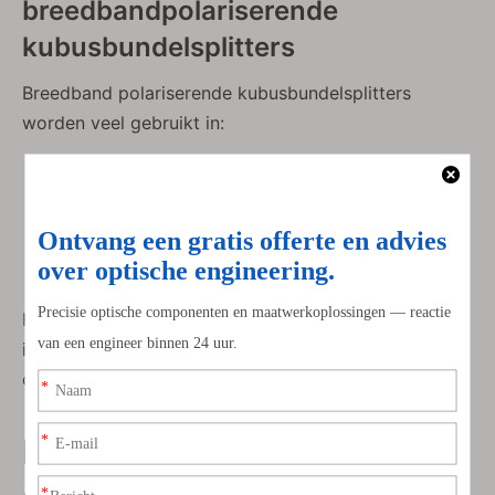
breedbandpolariserende
kubusbundelsplitters
Breedband polariserende kubusbundelsplitters
worden veel gebruikt in:
Machine vision- en beeldvormingssystemen
Biomedische en analytische instrumenten
Afstembare en meerlijnslasersystemen
Optische metrologie en interferometrie
Onderzoeks- en laboratoriumopticaplatforms
Hun breedbandcapaciteit maakt ze vooral waardevol
in systemen die golflengteflexibiliteit vereisen zonder
optische componenten te vervangen.
Productiekwaliteit en