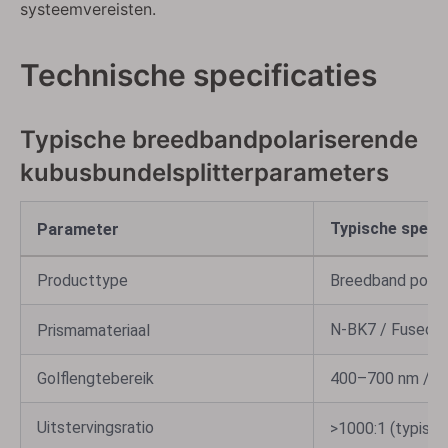
systeemvereisten.
Technische specificaties
Typische breedbandpolariserende
kubusbundelsplitterparameters
Typische specif
Parameter
Producttype
Breedband polar
N-BK7 / Fused Si
Prismamateriaal
Golflengtebereik
400–700 nm / 7
Uitstervingsratio
>1000:1 (typisch