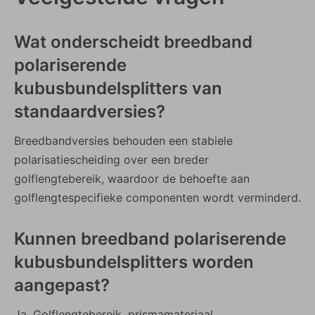
Wat onderscheidt breedband
polariserende
Fresnel-lenzen
Ultradunne N-BK7-ramen
kubusbundelsplitters van
standaardversies?
Breedbandversies behouden een stabiele
polarisatiescheiding over een breder
golflengtebereik, waardoor de behoefte aan
golflengtespecifieke componenten wordt verminderd.
Kunnen breedband polariserende
kubusbundelsplitters worden
Niet-polariserende kubusbundelsplitters
Ongecoate laservenstersubstraten
aangepast?
Ja. Golflengtebereik, prismamateriaal,