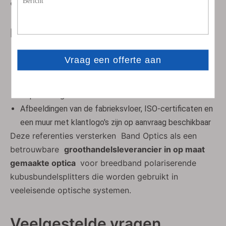
autoriteit
Productiegegevens
ISO 9001 gecertificeerde optische productiefaciliteit
Eigen productie, coating en metrologie van prisma's
Gedocumenteerde procescontrole- en
inspectieregistraties
Afbeeldingen van de fabrieksvloer, ISO-certificaten en
een muur met klantlogo's zijn op aanvraag beschikbaar
Deze referenties versterken
Band Optics als een
betrouwbare
groothandelsleverancier in op maat
gemaakte optica
voor breedband polariserende
kubusbundelsplitters die worden gebruikt in
veeleisende optische systemen.
Veelgestelde vragen