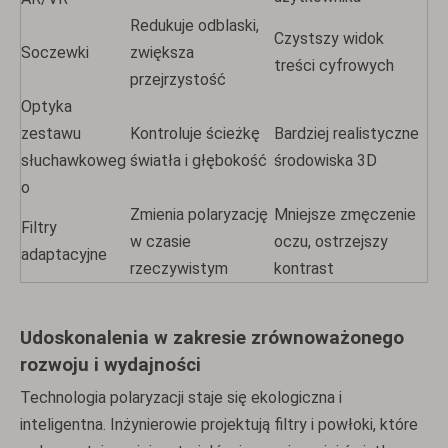
Redukuje odblaski,
Czystszy widok
Soczewki
zwiększa
treści cyfrowych
przejrzystość
Optyka
zestawu
Kontroluje ścieżkę
Bardziej realistyczne
słuchawkoweg
światła i głębokość
środowiska 3D
o
Zmienia polaryzację
Mniejsze zmęczenie
Filtry
w czasie
oczu, ostrzejszy
adaptacyjne
rzeczywistym
kontrast
Udoskonalenia w zakresie zrównoważonego
rozwoju i wydajności
Technologia polaryzacji staje się ekologiczna i
inteligentna. Inżynierowie projektują filtry i powłoki, które