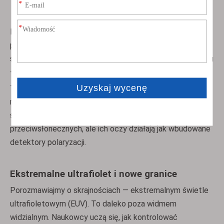
Wysyłaj sygnały wizualne niewidoczne dla wrogów
Na przykład mątwy wysyłają spolaryzowane sygnały
podczas krycia. Pszczoły wykorzystują polaryzację
świetlika do lokalizowania kwiatów i nawigowania do domu
– nawet gdy chmury zasłaniają słońce.
Ta umiejętność nie pojawiła się ot tak. Ewoluował, aby
rozwiązywać problemy związane z przetrwaniem w
świecie rzeczywistym. Te stworzenia nie noszą okularów
przeciwsłonecznych, ale ich oczy działają jak wbudowane
detektory polaryzacji.
Ekstremalne ultrafiolet i nowe granice
Porozmawiajmy o skrajnościach — ekstremalnym świetle
ultrafioletowym (EUV). To daleko poza widmem
widzialnym. Naukowcy uczą się, jak kontrolować