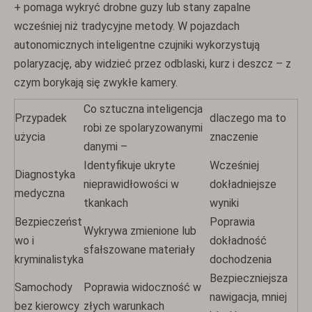
+ pomaga wykryć drobne guzy lub stany zapalne
wcześniej niż tradycyjne metody. W pojazdach
autonomicznych inteligentne czujniki wykorzystują
polaryzację, aby widzieć przez odblaski, kurz i deszcz – z
czym borykają się zwykłe kamery.
Co sztuczna inteligencja
Przypadek
dlaczego ma to
robi ze spolaryzowanymi
użycia
znaczenie
danymi –
Identyfikuje ukryte
Wcześniej
Diagnostyka
nieprawidłowości w
dokładniejsze
medyczna
tkankach
wyniki
Bezpieczeńst
Poprawia
Wykrywa zmienione lub
wo i
dokładność
sfałszowane materiały
kryminalistyka
dochodzenia
Bezpieczniejsza
Samochody
Poprawia widoczność w
nawigacja, mniej
bez kierowcy
złych warunkach