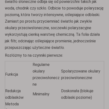
światło słoneczne odbija się od powierzchni takich jak
woda, chodnik czy szkło. Odbicie to powoduje polaryzację
poziomą, która tworzy intensywne, oślepiające odblaski.
Zamiast po prostu przyciemniać światło jak zwykłe
okulary przeciwsłoneczne, soczewki polaryzacyjne
wykorzystują cienką warstwę chemiczną. Ta folia działa
jak filtr, odcinając oślepiające promienie, jednocześnie
przepuszczając użyteczne światło.
Rozłóżmy to na czynniki pierwsze:
Regularne
okulary
Spolaryzowane okulary
Funkcja
przeciwsłonecz
przeciwsłoneczne
ne
Redukcja
Doskonała (blokuje
Minimalny
odblasków
odblaski poziome)
Metoda