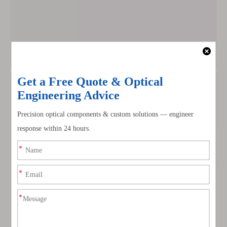
Okna ZnSe