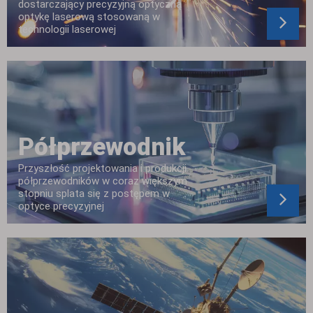
dostarczający precyzyjną optyczną
optykę laserową stosowaną w
technologii laserowej
Półprzewodnik
Przyszłość projektowania i produkcji
półprzewodników w coraz większym
stopniu splata się z postępem w
optyce precyzyjnej