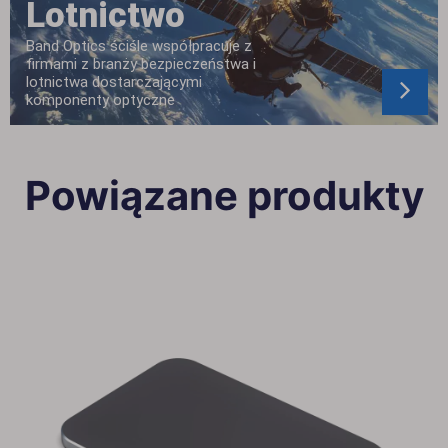
Lotnictwo
Band Optics ściśle współpracuje z
firmami z branży bezpieczeństwa i
lotnictwa dostarczającymi
komponenty optyczne
Powiązane produkty