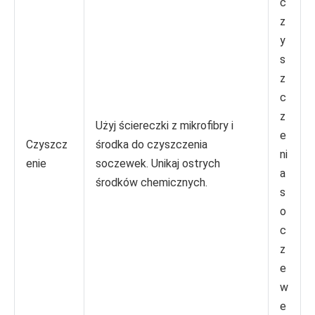
c
z
y
s
z
c
z
Użyj ściereczki z mikrofibry i
e
Czyszcz
środka do czyszczenia
ni
enie
soczewek. Unikaj ostrych
a
środków chemicznych.
s
o
c
z
e
w
e