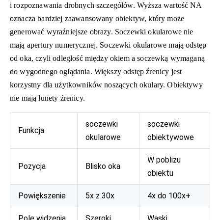
i rozpoznawania drobnych szczegółów. Wyższa wartość NA
oznacza bardziej zaawansowany obiektyw, który może
generować wyraźniejsze obrazy. Soczewki okularowe nie
mają apertury numerycznej. Soczewki okularowe mają odstęp
od oka, czyli odległość między okiem a soczewką wymaganą
do wygodnego oglądania. Większy odstęp źrenicy jest
korzystny dla użytkowników noszących okulary. Obiektywy
nie mają lunety źrenicy.
soczewki
soczewki
Funkcja
okularowe
obiektywowe
W pobliżu
Pozycja
Blisko oka
obiektu
Powiększenie
5x z 30x
4x do 100x+
Pole widzenia
Szeroki
Wąski