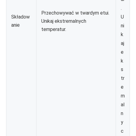
.
Przechowywać w twardym etui.
Składow
U
Unikaj ekstremalnych
anie
ni
temperatur.
k
aj
e
k
s
tr
e
m
al
n
y
c