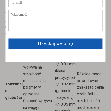
instalację i
(klasa
Niedokładne
ustawienie w
precyzyjna)
wymiary mogą
Tolerancj
układach
+/-0,05 mm
prowadzić do
a
optycznych,
(klasa
błędów ścieżki
wymiaro
zapobiegając
fabryczna)
wiązki i
wa
problemom z
+/-0,1 mm
pogorszenia
przemieszczenie
(gatunek
wydajności.
m wiązki lub
komercyjny)
ogniskowaniem.
+/-0,01 mm
Wpływa na
(klasa
stabilność
Różnice mogą
precyzyjna)
mechaniczną i
powodować
Tolerancj
+/-0,02 mm
parametry
zniekształcenia
a
(gatunek
optyczne;
czoła fali i
grubości
fabryczny)
Grubość wpływa
niestabilność
+/-0,05 mm
na wagę i
mechaniczną.
(gatunek