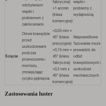
fabryczna)
wiązki i
odchyleniom
<1 arcmin
problemy z
wiązki i
(klasa
wydajnością.
problemom z
komercyjna)
zakłóceniami.
<0,05 mm ×
Chroni krawędzie
45° (klasa
Nieprawidłowe
przed
precyzyjna)
fazowanie może
uszkodzeniami
<0,15 mm ×
prowadzić do
podczas
Ścięcie
45° (klasa
odbić
przenoszenia i
fabryczna)
krawędziowych i
montażu,
<0,3 mm x
uszkodzeń
zmniejszając
45° (klasa
mechanicznych.
ryzyko pęknięcia.
komercyjna)
Zastosowania luster