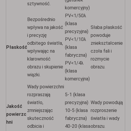
sztywność.
komercyjny)
PV<1/50λ
Bezpośrednio
(klasa
wpływa na jakość
Słaba płaskość
precyzyjna)
i precyzję
powoduje
PV<1/10λ
odbitego światła,
zniekształcenie
Płaskość
(klasa
wpływając na
czoła fali i
fabryczna)
klarowność
rozmycie
PV<1/4λ
obrazu i skupienie
obrazu.
(klasa
wiązki.
komercyjna)
Wady powierzchni
rozpraszają
5-1 (klasa
światło,
precyzyjna)
Wady powodują
Jakość
zmniejszając
10-5 (klasa
rozproszenie
powierzc
skuteczność
fabryczna)
światła i wady
hni
odbicia i
40-20 (klasa
obrazu.