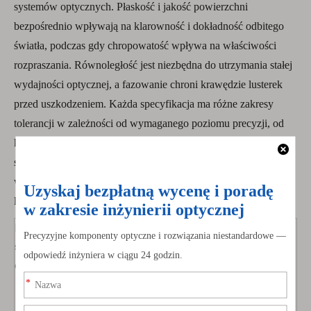
systemów optycznych. Płaskość i jakość powierzchni
bezpośrednio wpływają na klarowność i dokładność odbitego
światła, podczas gdy chropowatość wpływa na właściwości
rozpraszania. Równoległość jest niezbędna do utrzymania stałej
wydajności optycznej, a fazowanie chroni krawędzie lusterek
przed uszkodzeniem. Każda specyfikacja ma różne zakresy
tolerancji w zależności od wymaganego poziomu precyzji, od
klasy precyzyjnej do klasy komercyjnej. Optymalizacja tych
specyfikacji pozwala zwierciadłom spełniać rygorystyczne
wymagania takich branż, jak technologia medyczna, systemy
laserowe, produkcja półprzewodników oraz obrona i lotnictwo.
Kluczowa
Typowy
specyfika
Znaczenie
zakres
Wpływ
cja
tolerancji
Zapewnia
prawidłową
+/-0,02 mm