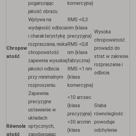
pogarszając
komercyjna)
jakość obrazu.
Wpływa na
RMS <0,3
wydajność odbicia
nm (klasa
Wysoka
i charakterystykę
precyzyjna)
chropowatość
rozpraszania; niska
RMS <0,8
Chropow
prowadzi do
chropowatość
nm (klasa
atość
strat w zakresie
zapewnia wysokiej
fabryczna)
rozpraszania i
jakości odbicia
RMS <1 nm
odbicia.
przy minimalnym
(klasa
rozproszeniu.
komercyjna)
Zapewnia
<10 arcsec
precyzyjne
(klasa
Słaba
ustawienie w
precyzyjna)
równoległość
układach
<30 arcmin
powoduje
Równole
optycznych,
(klasa
odchylenie
głość
zapobiegając