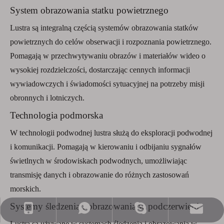
System obrazowania statku powietrznego
Lustra są integralną częścią systemów obrazowania statków
powietrznych do celów obserwacji i rozpoznania powietrznego.
Pomagają w przechwytywaniu obrazów i materiałów wideo o
wysokiej rozdzielczości, dostarczając cennych informacji
wywiadowczych i świadomości sytuacyjnej na potrzeby misji
obronnych i lotniczych.
Technologia podmorska
W technologii podwodnej lustra służą do eksploracji podwodnej
i komunikacji. Pomagają w kierowaniu i odbijaniu sygnałów
świetlnych w środowiskach podwodnych, umożliwiając
transmisję danych i obrazowanie do różnych zastosowań
morskich.
Systemy śledzenia i obrazowania w podczerwieni
sprzedaż@nj-optics.com
+86-159-5177-5819
+86 15951775819
WhatsApp
Lustra są używane w systemach śledzenia i obrazowania w