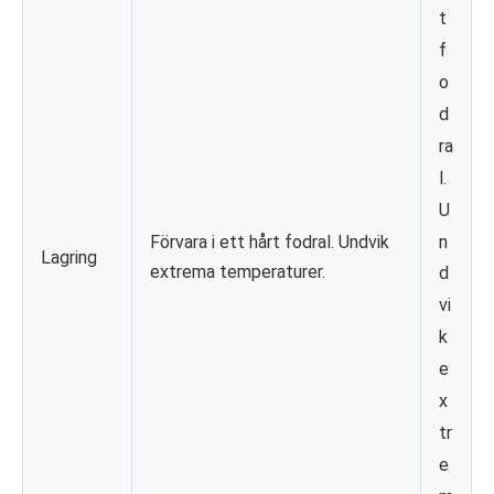
t
f
o
d
ra
l.
U
n
Förvara i ett hårt fodral. Undvik
Lagring
extrema temperaturer.
d
vi
k
e
x
tr
e