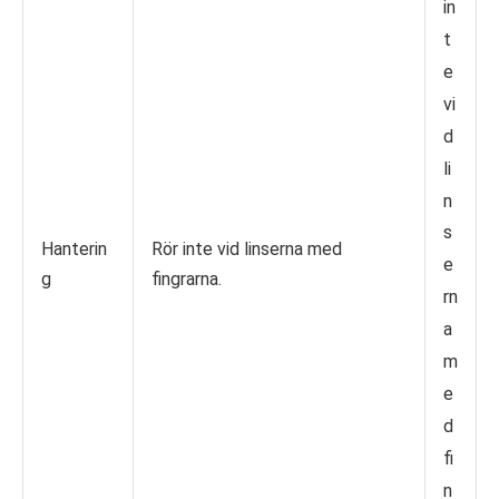
in
t
e
vi
d
li
n
s
Hanterin
Rör inte vid linserna med
e
g
fingrarna.
rn
a
m
e
d
fi
n