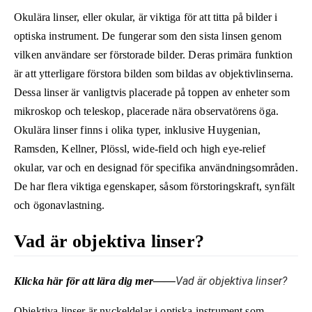
Okulära linser, eller okular, är viktiga för att titta på bilder i
optiska instrument. De fungerar som den sista linsen genom
vilken användare ser förstorade bilder. Deras primära funktion
är att ytterligare förstora bilden som bildas av objektivlinserna.
Dessa linser är vanligtvis placerade på toppen av enheter som
mikroskop och teleskop, placerade nära observatörens öga.
Okulära linser finns i olika typer, inklusive Huygenian,
Ramsden, Kellner, Plössl, wide-field och high eye-relief
okular, var och en designad för specifika användningsområden.
De har flera viktiga egenskaper, såsom förstoringskraft, synfält
och ögonavlastning.
Vad är objektiva linser?
Vad är objektiva linser?
Klicka här för att lära dig mer——
Objektiva linser är nyckeldelar i optiska instrument som