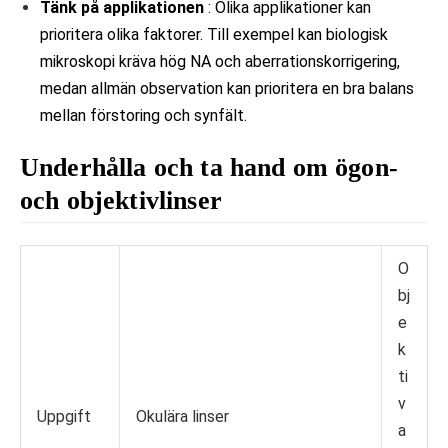
Tänk på applikationen
: Olika applikationer kan
prioritera olika faktorer. Till exempel kan biologisk
mikroskopi kräva hög NA och aberrationskorrigering,
medan allmän observation kan prioritera en bra balans
mellan förstoring och synfält.
Underhålla och ta hand om ögon-
och objektivlinser
O
bj
e
k
ti
v
Uppgift
Okulära linser
a