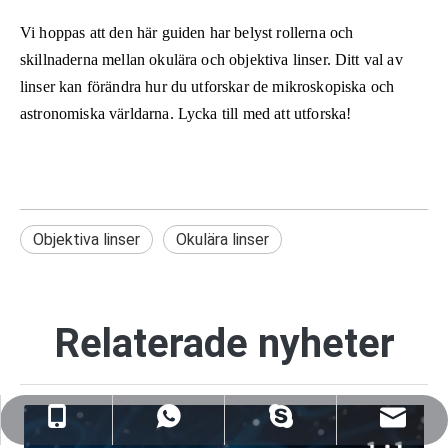
Vi hoppas att den här guiden har belyst rollerna och
skillnaderna mellan okulära och objektiva linser. Ditt val av
linser kan förändra hur du utforskar de mikroskopiska och
astronomiska världarna. Lycka till med att utforska!
Objektiva linser
Okulära linser
Relaterade nyheter
sales@nj-optics.com
+86-159-5177-5819
+86 15951775819
WhatsApp