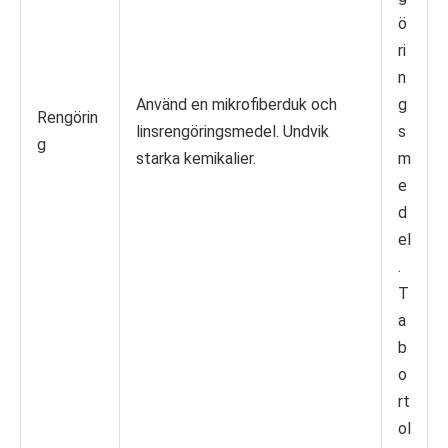
ö
ri
n
Använd en mikrofiberduk och
g
Rengörin
linsrengöringsmedel. Undvik
s
g
starka kemikalier.
m
e
d
el
.
T
a
b
o
rt
ol