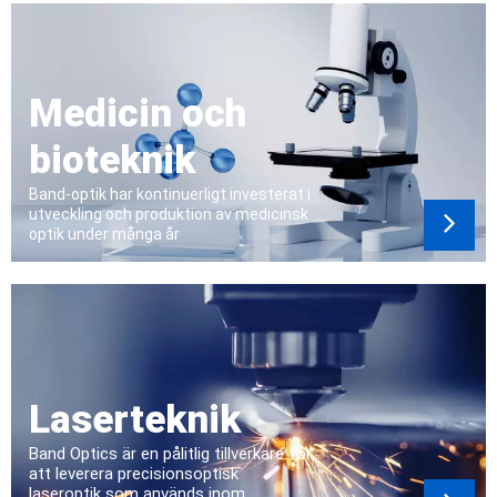
Medicin och
bioteknik
Band-optik har kontinuerligt investerat i
utveckling och produktion av medicinsk
optik under många år
Laserteknik
Band Optics är en pålitlig tillverkare för
att leverera precisionsoptisk
laseroptik som används inom