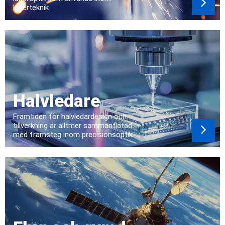
laserteknik
Halvledare
Framtiden för halvledardesign och
tillverkning är alltmer sammanflätad
med framsteg inom precisionsoptik