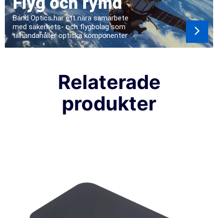
Flyg och rymd
Band Optics har ett nära samarbete
med säkerhets- och flygbolag som
tillhandahåller optiska komponenter
Relaterade
produkter