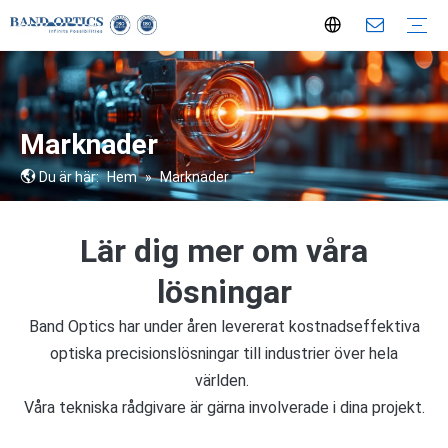
Optiska komponenter
Optiska linser
Asfäriska linser
Sfäriska linser
Cylindriska linser
Filtrera
Fönster
Speglar
Prismor
Speciellt formad optik
Linssammansättningar
Telecentriska linser
360° vylinser
F-serien FA-objektiv
LS-serien FA-objektiv
Linjeskanningslinser
Endoskopikoppling
Mål
Bi-telecentriska linser
Storformatsobjektiv med 151 MP
Medicin och bioteknik
Laserteknik
Halvledare
Försvar & Aerospace
Serviceprocedurer
Anpassad optisk tjänst
Nyckellösningar för metrologi
Marknader
Du är här:
Hem
»
Marknader
Lär dig mer om våra
lösningar
Band Optics har under åren levererat kostnadseffektiva
optiska precisionslösningar till industrier över hela
världen.
Våra tekniska rådgivare är gärna involverade i dina projekt.