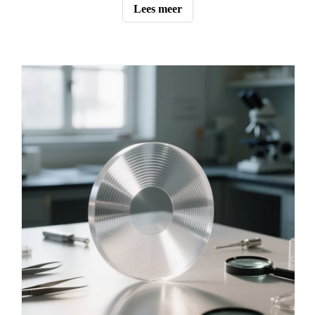
komplementêre rolle in optiese instrumente soos
Lees meer
mikroskope en teleskope. Hierdie blogpos