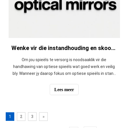
Wenke vir die instandhouding en skoonmaak van optiese spieëls.
Om jou spieëls te versorg is noodsaaklik vir die
handhawing van optiese spieëls wat goed werk en veilig
bly. Wanneer jy daarop fokus om optiese spieëls in stand
te hou, reflekteer hulle lig meer effektief, wat jou
toerusting help om korrek te werk. Studies toon dat
Lees meer
behoorlike skoonmaak en versorging die verlies o
1
2
3
»