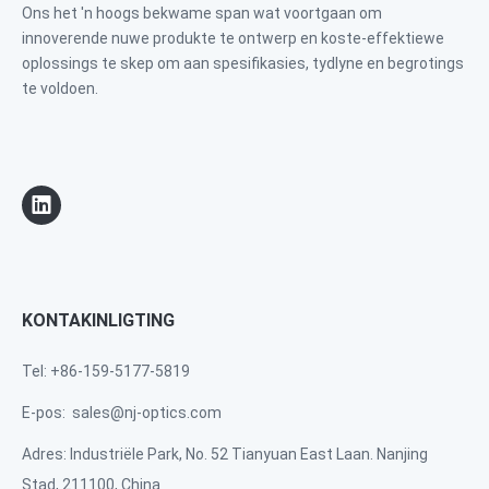
Ons het 'n hoogs bekwame span wat voortgaan om
innoverende nuwe produkte te ontwerp en koste-effektiewe
oplossings te skep om aan spesifikasies, tydlyne en begrotings
te voldoen.
KONTAKINLIGTING
Tel: +86-159-5177-5819
E-pos:
sales@nj-optics.com
Adres: Industriële Park, No. 52 Tianyuan East Laan. Nanjing
Stad, 211100, China