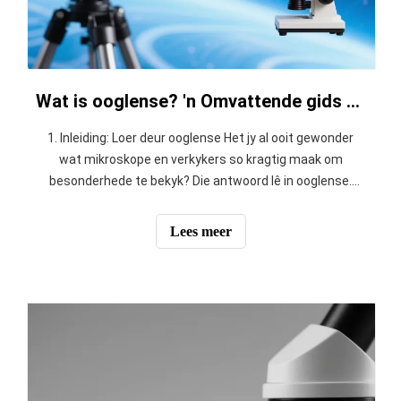
Wat is ooglense? 'n Omvattende gids deur Band Optics
1. Inleiding: Loer deur ooglense Het jy al ooit gewonder
wat mikroskope en verkykers so kragtig maak om
besonderhede te bekyk? Die antwoord lê in ooglense.
Hierdie lense is soos towerbrille wat ons vermoë verbeter
om klein besonderhede of verafgeleë voorwerpe te sien.
Lees meer
Hulle is 'n breë kategorie