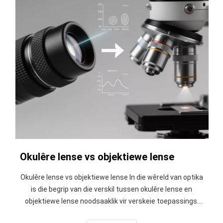
Okulêre lense vs objektiewe lense
Okulêre lense vs objektiewe lense In die wêreld van optika
is die begrip van die verskil tussen okulêre lense en
objektiewe lense noodsaaklik vir verskeie toepassings.
Hierdie twee tipes lense speel afsonderlike dog