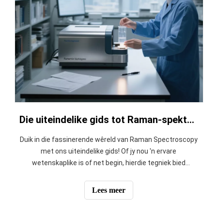
Die uiteindelike gids tot Raman-spektroskopie
Duik in die fassinerende wêreld van Raman Spectroscopy
met ons uiteindelike gids! Of jy nou 'n ervare
wetenskaplike is of net begin, hierdie tegniek bied
ongelooflike insigte in molekulêre strukture. Ontdek hoe
dit werk, die toepassings daarvan en wenke om dit
Lees meer
effektief te gebruik.