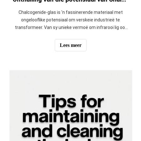
Chalcogenide-glas is 'n fassinerende materiaal met
ongelooflike potensiaal om verskeie industrieë te
transformeer. Van sy unieke vermoë om infrarooi lig oor
te dra tot sy indrukwekkende elektriese eienskappe,
maak hierdie spesiale glas nuwe moontlikhede in
Lees meer
tegnologie oop.