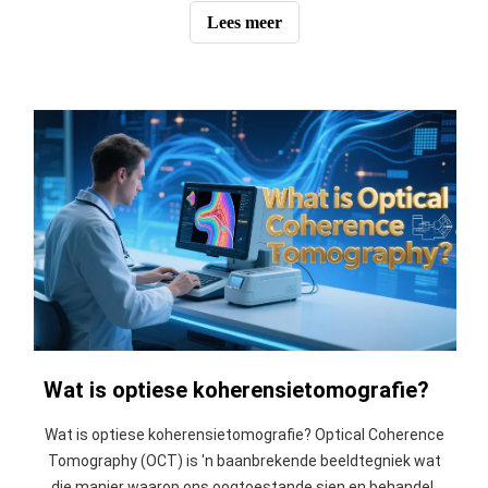
uiteindelike gids dek alles.
Lees meer
Wat is optiese koherensietomografie?
Wat is optiese koherensietomografie? Optical Coherence
Tomography (OCT) is 'n baanbrekende beeldtegniek wat
die manier waarop ons oogtoestande sien en behandel,