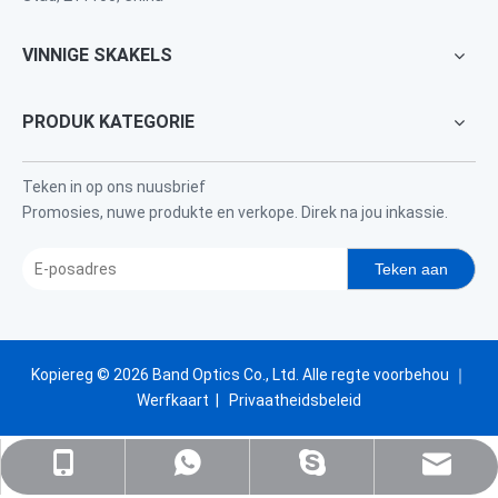
VINNIGE SKAKELS
PRODUK KATEGORIE
Teken in op ons nuusbrief
Promosies, nuwe produkte en verkope. Direk na jou inkassie.
Teken aan
Kopiereg ©
2026
Band Optics Co., Ltd. Alle regte voorbehou ｜
Werfkaart
|
Privaatheidsbeleid
verkope@nj-optika.com
+86-159-5177-5819
+86 15951775819
WhatsApp