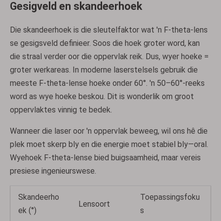
Gesigveld en skandeerhoek
Die skandeerhoek is die sleutelfaktor wat 'n F-theta-lens
se gesigsveld definieer. Soos die hoek groter word, kan
die straal verder oor die oppervlak reik. Dus, wyer hoeke =
groter werkareas. In moderne laserstelsels gebruik die
meeste F-theta-lense hoeke onder 60°. 'n 50–60°-reeks
word as wye hoeke beskou. Dit is wonderlik om groot
oppervlaktes vinnig te bedek.
Wanneer die laser oor 'n oppervlak beweeg, wil ons hê die
plek moet skerp bly en die energie moet stabiel bly—oral.
Wyehoek F-theta-lense bied buigsaamheid, maar vereis
presiese ingenieurswese.
Skandeerho
Toepassingsfoku
Lensoort
ek (°)
s