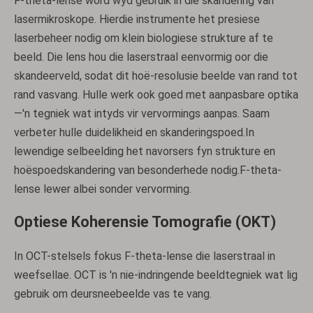
F-theta-lense word wyd gebruik in die skandering van
lasermikroskope. Hierdie instrumente het presiese
laserbeheer nodig om klein biologiese strukture af te
beeld. Die lens hou die laserstraal eenvormig oor die
skandeerveld, sodat dit hoë-resolusie beelde van rand tot
rand vasvang. Hulle werk ook goed met aanpasbare optika
—'n tegniek wat intyds vir vervormings aanpas. Saam
verbeter hulle duidelikheid en skanderingspoed.In
lewendige selbeelding het navorsers fyn strukture en
hoëspoedskandering van besonderhede nodig.F-theta-
lense lewer albei sonder vervorming.
Optiese Koherensie Tomografie (OKT)
In OCT-stelsels fokus F-theta-lense die laserstraal in
weefsellae. OCT is 'n nie-indringende beeldtegniek wat lig
gebruik om deursneebeelde vas te vang.