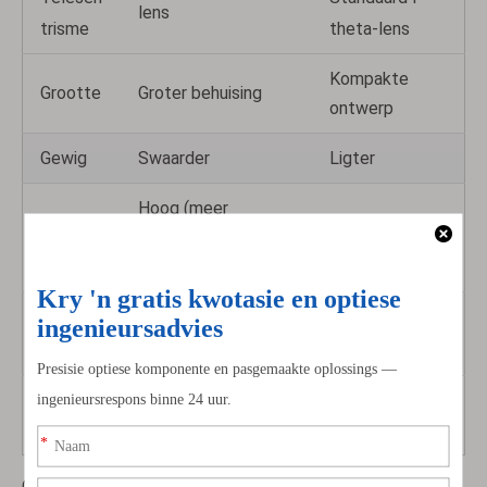
lens
trisme
theta-lens
Kompakte
Grootte
Groter behuising
ontwerp
Gewig
Swaarder
Ligter
Hoog (meer
Ontwer
Laer
komplekse
kompleksiteit
ppoging
elemente)
Begrotingsvrie
Koste
Duurder
ndelik
Prestas
Goed genoeg
Hoë presisie
ie
vir baie take
Om 'n lens telesentries te maak, voeg vervaardigers