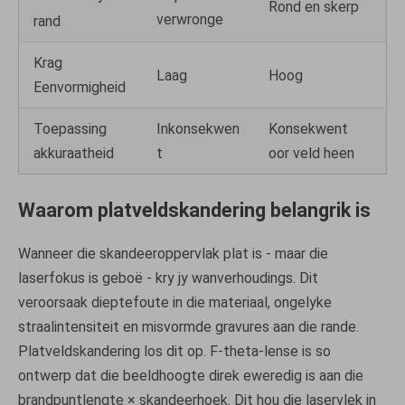
Rond en skerp
verwronge
rand
Krag
Laag
Hoog
Eenvormigheid
Toepassing
Inkonsekwen
Konsekwent
akkuraatheid
t
oor veld heen
Waarom platveldskandering belangrik is
Wanneer die skandeeroppervlak plat is - maar die
laserfokus is geboë - kry jy wanverhoudings. Dit
veroorsaak dieptefoute in die materiaal, ongelyke
straalintensiteit en misvormde gravures aan die rande.
Platveldskandering los dit op. F-theta-lense is so
ontwerp dat die beeldhoogte direk eweredig is aan die
brandpuntlengte × skandeerhoek. Dit hou die laservlek in