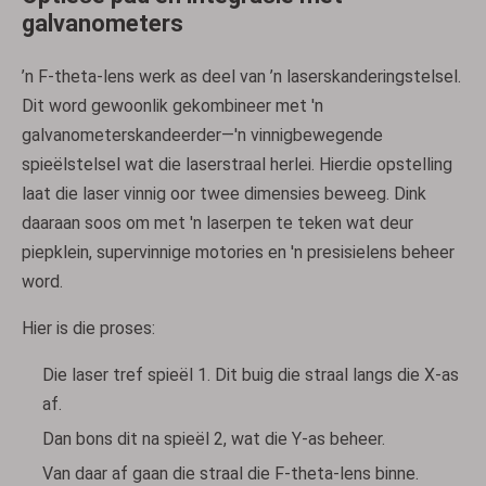
galvanometers
’n F-theta-lens werk as deel van ’n laserskanderingstelsel.
Dit word gewoonlik gekombineer met 'n
galvanometerskandeerder—'n vinnigbewegende
spieëlstelsel wat die laserstraal herlei. Hierdie opstelling
laat die laser vinnig oor twee dimensies beweeg. Dink
daaraan soos om met 'n laserpen te teken wat deur
piepklein, supervinnige motories en 'n presisielens beheer
word.
Hier is die proses:
Die laser tref spieël 1. Dit buig die straal langs die X-as
af.
Dan bons dit na spieël 2, wat die Y-as beheer.
Van daar af gaan die straal die F-theta-lens binne.