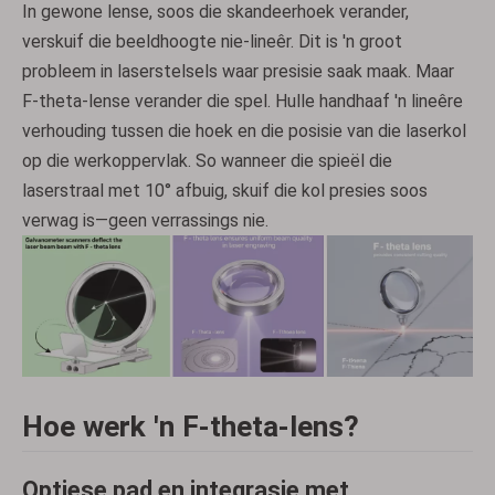
In gewone lense, soos die skandeerhoek verander,
verskuif die beeldhoogte nie-lineêr. Dit is 'n groot
probleem in laserstelsels waar presisie saak maak. Maar
F-theta-lense verander die spel. Hulle handhaaf 'n lineêre
verhouding tussen die hoek en die posisie van die laserkol
op die werkoppervlak. So wanneer die spieël die
laserstraal met 10° afbuig, skuif die kol presies soos
verwag is—geen verrassings nie.
Hoe werk 'n F-theta-lens?
Optiese pad en integrasie met