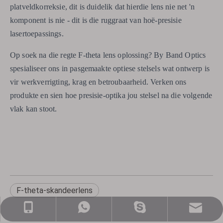
platveldkorreksie, dit is duidelik dat hierdie lens nie net 'n
komponent is nie - dit is die ruggraat van hoë-presisie
lasertoepassings.
Op soek na die regte F-theta lens oplossing? By Band Optics
spesialiseer ons in pasgemaakte optiese stelsels wat ontwerp is
vir werkverrigting, krag en betroubaarheid. Verken ons
produkte en sien hoe presisie-optika jou stelsel na die volgende
vlak kan stoot.
F-theta-skandeerlens
verkope@nj-optika.com
+86-159-5177-5819
+86 15951775819
WhatsApp