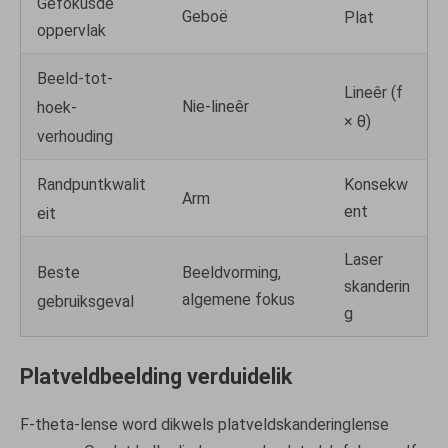
Gefokusde
Geboë
Plat
oppervlak
Beeld-tot-
Lineêr (f
Nie-lineêr
hoek-
× θ)
verhouding
Randpuntkwalit
Konsekw
Arm
ent
eit
Laser
Beste
Beeldvorming,
skanderin
algemene fokus
gebruiksgeval
g
Platveldbeelding verduidelik
F-theta-lense word dikwels platveldskanderinglense