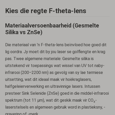
Kies die regte F-theta-lens
Materiaalversoenbaarheid (Gesmelte
Silika vs ZnSe)
Die materiaal van 'n F-theta-lens beïnvloed hoe goed dit
lig oordra. Jy moet dit by jou laser se golflengte en krag
pas. Twee algemene materiale: Gesmelte silika is
uitstekend vir toepassings wat wissel van UV tot naby-
infrarooi (200–2200 nm) as gevolg van sy lae termiese
uitsetting, wat dit ideaal maak vir hoëkraglasers,
halfgeleierverwerking en ultravinnige lasers. Intussen
presteer Sink Selenide (ZnSe) goed in die middel-infrarooi
spektrum (tot 11 µm), wat dit geskik maak vir CO₂-
laserstelsels en algemeen gebruik word in plastieksny, -
gravering of -merk.