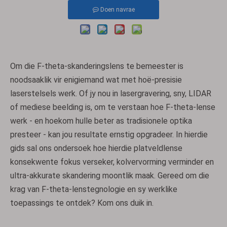
Doen navrae
Om die F-theta-skanderingslens te bemeester is
noodsaaklik vir enigiemand wat met hoë-presisie
laserstelsels werk. Of jy nou in lasergravering, sny, LIDAR
of mediese beelding is, om te verstaan ​​hoe F-theta-lense
werk - en hoekom hulle beter as tradisionele optika
presteer - kan jou resultate ernstig opgradeer. In hierdie
gids sal ons ondersoek hoe hierdie platveldlense
konsekwente fokus verseker, kolvervorming verminder en
ultra-akkurate skandering moontlik maak. Gereed om die
krag van F-theta-lenstegnologie en sy werklike
toepassings te ontdek? Kom ons duik in.