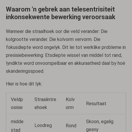
Waarom 'n gebrek aan telesentrisiteit
inkonsekwente bewerking veroorsaak
Wanneer die straalhoek oor die veld verander: Die
kolgrootte verander. Die kolvorm vervorm. Die
fokusdiepte word ongelyk. Dit lei tot werklike probleme in
presisiebewerking: Etsdiepte wissel van middel tot rand,
lyndikte word onvoorspelbaar en akkuraatheid daal by hoë
skanderingsspoed.
Hier is hoe dit lyk:
Veldp
Straalintre
Kolv
Resultaat
osisie
ehoek
orm
midde
Skoon, egalig
Loodreg
Rond
gesny
stad