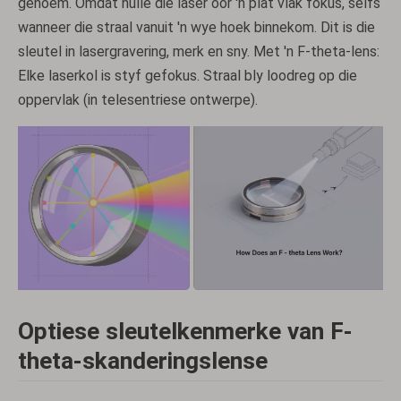
genoem. Omdat hulle die laser oor 'n plat vlak fokus, selfs
wanneer die straal vanuit 'n wye hoek binnekom. Dit is die
sleutel in lasergravering, merk en sny. Met 'n F-theta-lens:
Elke laserkol is styf gefokus. Straal bly loodreg op die
oppervlak (in telesentriese ontwerpe).
Optiese sleutelkenmerke van F-
theta-skanderingslense