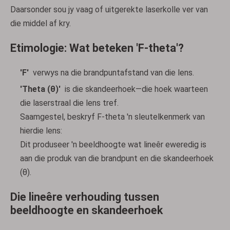
Daarsonder sou jy vaag of uitgerekte laserkolle ver van
die middel af kry.
Etimologie: Wat beteken 'F-theta'?
'F'
verwys na die brandpuntafstand van die lens.
'Theta (θ)'
is die skandeerhoek—die hoek waarteen
die laserstraal die lens tref.
Saamgestel, beskryf F-theta 'n sleutelkenmerk van
hierdie lens:
Dit produseer 'n beeldhoogte wat lineêr eweredig is
aan die produk van die brandpunt en die skandeerhoek
(θ).
Die lineêre verhouding tussen
beeldhoogte en skandeerhoek