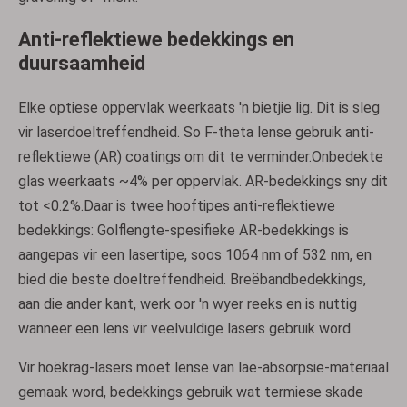
Anti-reflektiewe bedekkings en
duursaamheid
Elke optiese oppervlak weerkaats 'n bietjie lig. Dit is sleg
vir laserdoeltreffendheid. So F-theta lense gebruik anti-
reflektiewe (AR) coatings om dit te verminder.Onbedekte
glas weerkaats ~4% per oppervlak. AR-bedekkings sny dit
tot <0.2%.Daar is twee hooftipes anti-reflektiewe
bedekkings: Golflengte-spesifieke AR-bedekkings is
aangepas vir een lasertipe, soos 1064 nm of 532 nm, en
bied die beste doeltreffendheid. Breëbandbedekkings,
aan die ander kant, werk oor 'n wyer reeks en is nuttig
wanneer een lens vir veelvuldige lasers gebruik word.
Vir hoëkrag-lasers moet lense van lae-absorpsie-materiaal
gemaak word, bedekkings gebruik wat termiese skade