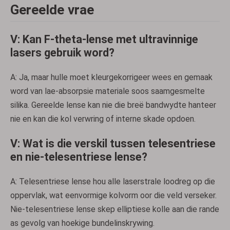
Gereelde vrae
V: Kan F-theta-lense met ultravinnige
lasers gebruik word?
A: Ja, maar hulle moet kleurgekorrigeer wees en gemaak
word van lae-absorpsie materiale soos saamgesmelte
silika. Gereelde lense kan nie die breë bandwydte hanteer
nie en kan die kol verwring of interne skade opdoen.
V: Wat is die verskil tussen telesentriese
en nie-telesentriese lense?
A: Telesentriese lense hou alle laserstrale loodreg op die
oppervlak, wat eenvormige kolvorm oor die veld verseker.
Nie-telesentriese lense skep elliptiese kolle aan die rande
as gevolg van hoekige bundelinskrywing.