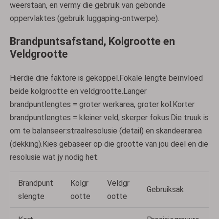
weerstaan, en vermy die gebruik van gebonde
oppervlaktes (gebruik luggaping-ontwerpe).
Brandpuntsafstand, Kolgrootte en
Veldgrootte
Hierdie drie faktore is gekoppel.Fokale lengte beïnvloed
beide kolgrootte en veldgrootte.Langer
brandpuntlengtes = groter werkarea, groter kol.Korter
brandpuntlengtes = kleiner veld, skerper fokus.Die truuk is
om te balanseer:straalresolusie (detail) en skandeerarea
(dekking).Kies gebaseer op die grootte van jou deel en die
resolusie wat jy nodig het.
Brandpunt
Kolgr
Veldgr
Gebruiksak
slengte
ootte
ootte