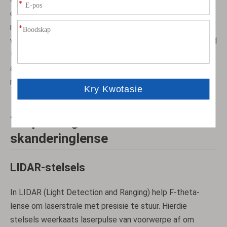
ekstra optika by of verander die fokusmeetkunde. Dit
neem toe: Lenshoogte en deursnee,
vervaardigingsmoeilikheid en algehele koste. Daarom word
telesentriese lense gewoonlik gekies wanneer hoë
akkuraatheid van kritieke belang is en
randkonsekwentheid vereis word.
Toepassings van F-theta-
skanderinglense
LIDAR-stelsels
In LIDAR (Light Detection and Ranging) help F-theta-
lense om laserstrale met presisie te stuur. Hierdie
stelsels weerkaats laserpulse van voorwerpe af om