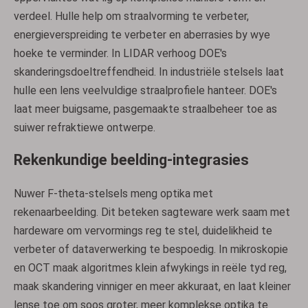
verdeel. Hulle help om straalvorming te verbeter,
energieverspreiding te verbeter en aberrasies by wye
hoeke te verminder. In LIDAR verhoog DOE's
skanderingsdoeltreffendheid. In industriële stelsels laat
hulle een lens veelvuldige straalprofiele hanteer. DOE's
laat meer buigsame, pasgemaakte straalbeheer toe as
suiwer refraktiewe ontwerpe.
Rekenkundige beelding-integrasies
Nuwer F-theta-stelsels meng optika met
rekenaarbeelding. Dit beteken sagteware werk saam met
hardeware om vervormings reg te stel, duidelikheid te
verbeter of dataverwerking te bespoedig. In mikroskopie
en OCT maak algoritmes klein afwykings in reële tyd reg,
maak skandering vinniger en meer akkuraat, en laat kleiner
lense toe om soos groter, meer komplekse optika te