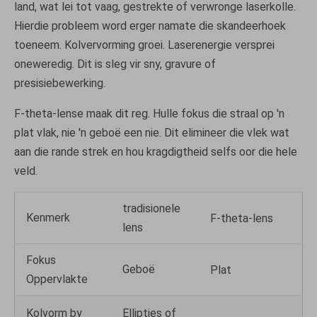
land, wat lei tot vaag, gestrekte of verwronge laserkolle.
Hierdie probleem word erger namate die skandeerhoek
toeneem. Kolvervorming groei. Laserenergie versprei
oneweredig. Dit is sleg vir sny, gravure of
presisiebewerking.
F-theta-lense maak dit reg. Hulle fokus die straal op 'n
plat vlak, nie 'n geboë een nie. Dit elimineer die vlek wat
aan die rande strek en hou kragdigtheid selfs oor die hele
veld.
tradisionele
Kenmerk
F-theta-lens
lens
Fokus
Geboë
Plat
Oppervlakte
Kolvorm by
Ellipties of