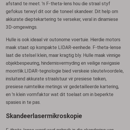
afstand te meet. 'n F-theta-lens hou die straal styf
gefokus terwyl dit oor die toneel skandeer. Dit help om
akkurate dieptekartering te verseker, veral in dinamiese
3D-omgewings.
Hulle is ook ideaal vir outonome voertuie. Hierdie motors
maak staat op kompakte LIDAR-eenhede. F-theta-lense
laat die stelsel klein, maar kragtig bly. Hulle maak vinnige
objekbespeuring, hindernisvermyding en veilige navigasie
moontlik.LIDAR-tegnologie bied verskeie sleutelvoordele,
insluitend akkurate straalstuur vir presiese teiken,
presiese ruimtelike metings vir gedetailleerde kartering,
en 'n klein vormfaktor wat dit toelaat om in beperkte
spasies in te pas.
Skandeerlasermikroskopie