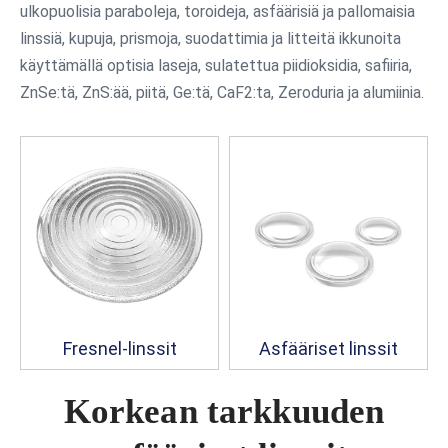
ulkopuolisia paraboleja, toroideja, asfäärisiä ja pallomaisia ​​
linssiä, kupuja, prismoja, suodattimia ja litteitä ikkunoita
käyttämällä optisia laseja, sulatettua piidioksidia, safiiria,
ZnSe:tä, ZnS:ää, piitä, Ge:tä, CaF2:ta, Zeroduria ja alumiinia.
Fresnel-linssit
Asfääriset linssit
Korkean tarkkuuden