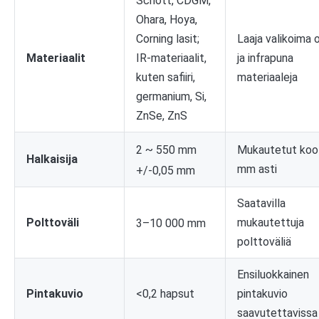
Schott, CDGM,
Ohara, Hoya,
Corning lasit;
Laaja valikoima o
Materiaalit
IR-materiaalit,
ja infrapuna
kuten safiiri,
materiaaleja
germanium, Si,
ZnSe, ZnS
2 ~ 550 mm
Mukautetut koo
Halkaisija
mm asti
+/-0,05 mm
Saatavilla
Polttoväli
mukautettuja
3–10 000 mm
polttoväliä
Ensiluokkainen
Pintakuvio
<0,2 hapsut
pintakuvio
saavutettavissa