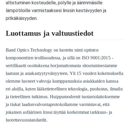
altistuminen kosteudelle, pölylle ja äärimmäisille
lämpötiloille varmistaaksesi linssin kestävyyden ja
pitkäikäisyyden.
Luottamus ja valtuustiedot
Band Optics Technology on luotettu nimi optisten
komponenttien teollisuudessa, ja sillä on ISO 9001:2015 -
sertifikaatti osoituksena horjumattomasta sitoutumisestamme
laatuun ja asiakastyytyväisyyteen. Yli 15 vuoden kokemuksella
olemme luoneet vahvoja kumppanuuksia asiakkaiden kanssa
eri aloilla, kuten lääketieteellinen teknologia, puolustus, ilmailu
ja tieteellinen tutkimus. Huippumodernit tuotantolaitoksemme
ja tiukat laadunvalvontaprotokollamme varmistavat, että
jokainen asfäärinen linssi täyttää korkeimmat tarkkuus- ja
luotettavuusstandardit.