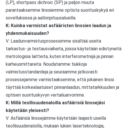
(LP), shortpass dichroic (SP) ja paljon muuta
parantaaksemme linssiemme optista suorituskykyä eri
sovelluksissa ja aallonpituusalueilla.
K: Kuinka varmistat asfääristen linssien laadun ja
yhdenmukaisuuden?
V: Laadunvarmistusprosessimme sisältää useita
tarkastus- ja testausvaiheita, joissa käytetään edistyneitä
metrologisia laitteita, kuten interferometrejä ja pinnan
karheusmittareita. Noudatamme tiukkoja
valmistusstandardeja ja seuraamme jatkuvasti
prosessejamme varmistaaksemme, että jokainen linssi
täyttää korkealaatuiset pinnanlaadun, mittatarkkuuden ja
optisen suorituskyvyn vertailuarvomme.
K: Millä teollisuudenaloilla asfäärisiä linssejäsi
käytetään yleisesti?
V: Asfäärisiä linssejämme käytetään laajasti useilla
teollisuudenaloilla, mukaan lukien laserteknologia,