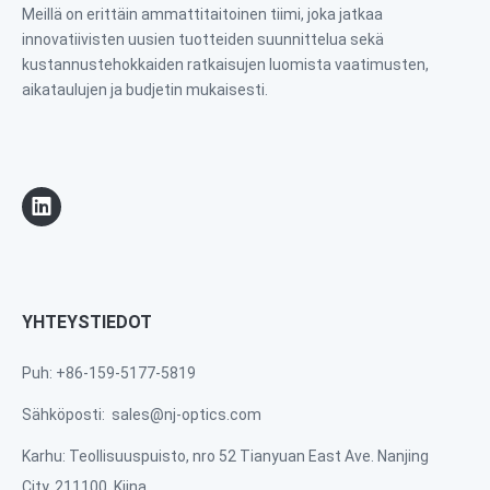
Meillä on erittäin ammattitaitoinen tiimi, joka jatkaa
innovatiivisten uusien tuotteiden suunnittelua sekä
kustannustehokkaiden ratkaisujen luomista vaatimusten,
aikataulujen ja budjetin mukaisesti.
YHTEYSTIEDOT
Puh: +86-159-5177-5819
Sähköposti:
sales@nj-optics.com
Karhu: Teollisuuspuisto, nro 52 Tianyuan East Ave. Nanjing
City, 211100, Kiina