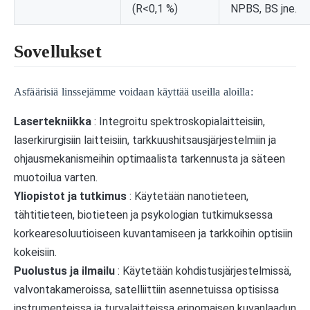
(R<0,1 %)
NPBS, BS jne.
Sovellukset
Asfäärisiä linssejämme voidaan käyttää useilla aloilla:
Lasertekniikka
: Integroitu spektroskopialaitteisiin,
laserkirurgisiin laitteisiin, tarkkuushitsausjärjestelmiin ja
ohjausmekanismeihin optimaalista tarkennusta ja säteen
muotoilua varten.
Yliopistot ja tutkimus
: Käytetään nanotieteen,
tähtitieteen, biotieteen ja psykologian tutkimuksessa
korkearesoluutioiseen kuvantamiseen ja tarkkoihin optisiin
kokeisiin.
Puolustus ja ilmailu
: Käytetään kohdistusjärjestelmissä,
valvontakameroissa, satelliittiin asennetuissa optisissa
instrumenteissa ja turvalaitteissa erinomaisen kuvanlaadun