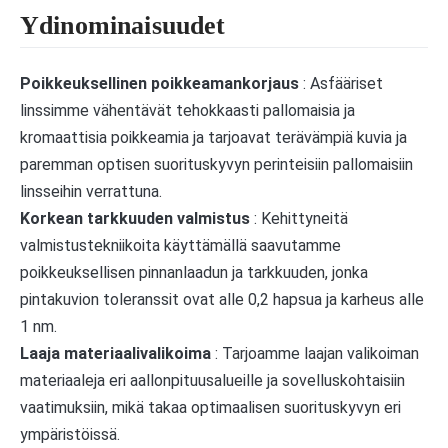
Ydinominaisuudet
Poikkeuksellinen poikkeamankorjaus
: Asfääriset
linssimme vähentävät tehokkaasti pallomaisia ​​ja
kromaattisia poikkeamia ja tarjoavat terävämpiä kuvia ja
paremman optisen suorituskyvyn perinteisiin pallomaisiin
linsseihin verrattuna.
Korkean tarkkuuden valmistus
: Kehittyneitä
valmistustekniikoita käyttämällä saavutamme
poikkeuksellisen pinnanlaadun ja tarkkuuden, jonka
pintakuvion toleranssit ovat alle 0,2 hapsua ja karheus alle
1 nm.
Laaja materiaalivalikoima
: Tarjoamme laajan valikoiman
materiaaleja eri aallonpituusalueille ja sovelluskohtaisiin
vaatimuksiin, mikä takaa optimaalisen suorituskyvyn eri
ympäristöissä.