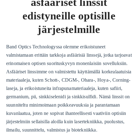
asfääriset linssit
edistyneille optisille
järjestelmille
Band Optics Technologyssa olemme erikoistuneet
valmistamaan erittäin tarkkoja asfäärisiä linssejä, jotka tarjoavat
erinomaisen optisen suorituskyvyn monenlaisiin sovelluksiin.
Asfääriset linssimme on valmistettu käyttämällä korkealaatuisia
materiaaleja, kuten Schott-, CDGM-, Ohara-, Hoya-, Corning-
laseja, ja erikoistuneita infrapunamateriaaleja, kuten safiiri,
germanium, pii, sinkkiselenidi ja sinkkisulfidi. Nämä linssit on
suunniteltu minimoimaan poikkeavuuksia ja parantamaan
kuvanlaatua, joten ne sopivat ihanteellisesti vaativiin optisiin
järjestelmiin sellaisilla aloilla kuin lasertekniikka, puolustus,
ilmailu, suunnittelu, valmistus ja biotekniikka.