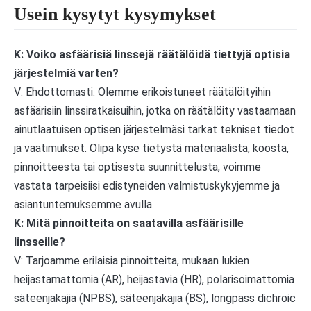
Usein kysytyt kysymykset
K: Voiko asfäärisiä linssejä räätälöidä tiettyjä optisia
järjestelmiä varten?
V: Ehdottomasti. Olemme erikoistuneet räätälöityihin
asfäärisiin linssiratkaisuihin, jotka on räätälöity vastaamaan
ainutlaatuisen optisen järjestelmäsi tarkat tekniset tiedot
ja vaatimukset. Olipa kyse tietystä materiaalista, koosta,
pinnoitteesta tai optisesta suunnittelusta, voimme
vastata tarpeisiisi edistyneiden valmistuskykyjemme ja
asiantuntemuksemme avulla.
K: Mitä pinnoitteita on saatavilla asfäärisille
linsseille?
V: Tarjoamme erilaisia ​​pinnoitteita, mukaan lukien
heijastamattomia (AR), heijastavia (HR), polarisoimattomia
säteenjakajia (NPBS), säteenjakajia (BS), longpass dichroic