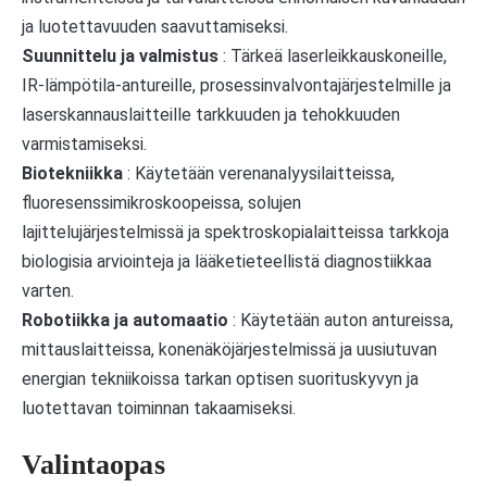
ja luotettavuuden saavuttamiseksi.
Suunnittelu ja valmistus
: Tärkeä laserleikkauskoneille,
IR-lämpötila-antureille, prosessinvalvontajärjestelmille ja
laserskannauslaitteille tarkkuuden ja tehokkuuden
varmistamiseksi.
Biotekniikka
: Käytetään verenanalyysilaitteissa,
fluoresenssimikroskoopeissa, solujen
lajittelujärjestelmissä ja spektroskopialaitteissa tarkkoja
biologisia arviointeja ja lääketieteellistä diagnostiikkaa
varten.
Robotiikka ja automaatio
: Käytetään auton antureissa,
mittauslaitteissa, konenäköjärjestelmissä ja uusiutuvan
energian tekniikoissa tarkan optisen suorituskyvyn ja
luotettavan toiminnan takaamiseksi.
Valintaopas