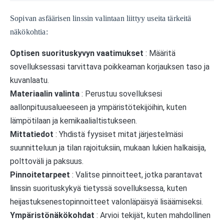
Sopivan asfäärisen linssin valintaan liittyy useita tärkeitä
näkökohtia:
Optisen suorituskyvyn vaatimukset
: Määritä
sovelluksessasi tarvittava poikkeaman korjauksen taso ja
kuvanlaatu.
Materiaalin valinta
: Perustuu sovelluksesi
aallonpituusalueeseen ja ympäristötekijöihin, kuten
lämpötilaan ja kemikaalialtistukseen.
Mittatiedot
: Yhdistä fyysiset mitat järjestelmäsi
suunnitteluun ja tilan rajoituksiin, mukaan lukien halkaisija,
polttoväli ja paksuus.
Pinnoitetarpeet
: Valitse pinnoitteet, jotka parantavat
linssin suorituskykyä tietyssä sovelluksessa, kuten
heijastuksenestopinnoitteet valonläpäisyä lisäämiseksi.
Ympäristönäkökohdat
: ​​Arvioi tekijät, kuten mahdollinen