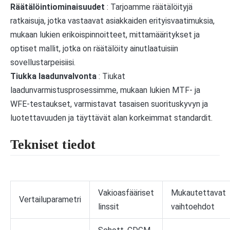
Räätälöintiominaisuudet
: Tarjoamme räätälöityjä
ratkaisuja, jotka vastaavat asiakkaiden erityisvaatimuksia,
mukaan lukien erikoispinnoitteet, mittamääritykset ja
optiset mallit, jotka on räätälöity ainutlaatuisiin
sovellustarpeisiisi.
Tiukka laadunvalvonta
: Tiukat
laadunvarmistusprosessimme, mukaan lukien MTF- ja
WFE-testaukset, varmistavat tasaisen suorituskyvyn ja
luotettavuuden ja täyttävät alan korkeimmat standardit.
Tekniset tiedot
Vakioasfääriset
Mukautettavat
Vertailuparametri
linssit
vaihtoehdot