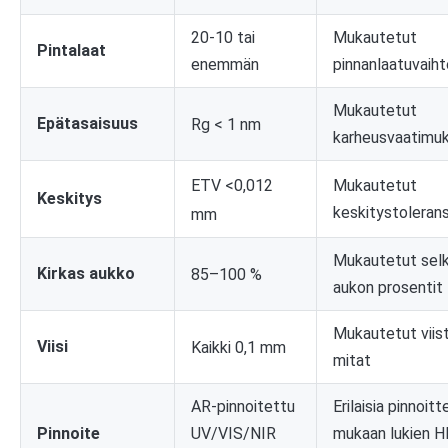
20-10 tai
Mukautetut
Pintalaat
enemmän
pinnanlaatuvaih
Mukautetut
Epätasaisuus
Rg < 1 nm
karheusvaatimu
ETV <0,012
Mukautetut
Keskitys
keskitystolerans
mm
Mukautetut sel
Kirkas aukko
85–100 %
aukon prosentit
Mukautetut viis
Viisi
Kaikki 0,1 mm
mitat
AR-pinnoitettu
Erilaisia ​​pinnoitt
Pinnoite
UV/VIS/NIR
mukaan lukien H