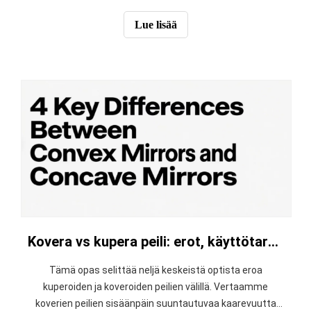
tutkimme kunkin objektiivilinssin tehoja ja
käyttötarkoituksia. Opit kuinka ne tarjoavat loogisen
Lue lisää
etenemisen näytteen katseluun
Kovera vs kupera peili: erot, käyttötarkoitukset ja sädekaaviot
Tämä opas selittää neljä keskeistä optista eroa
kuperoiden ja koveroiden peilien välillä. Vertaamme
koverien peilien sisäänpäin suuntautuvaa kaarevuutta