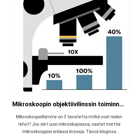
Mikroskoopin objektiivilinssin toiminnot: 4x, 10x, 40x & 100x opas
Mikroskoopeillamme on 3 tavoitetta mitkä ovat niiden
tehot? Jos olet uusi mikroskopiassa, saatat miettiä
mikroskooppisi erilaisia ​​linssejä. Tässä blogissa