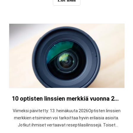
suurennuksessa, säteen tarkentamisessa,
mikroskoopissa, konenäössä ja muissa optisissa
järjestelmissä. Tämä opas
10 optisten linssien merkkiä vuonna 2026: silmälasit ja tarkkuusoptiikka
Viimeksi päivitetty: 13. heinäkuuta 2026Optisten linssien
merkkien etsiminen voi tarkoittaa hyvin erilaisia ​​asioita.
Jotkut ihmiset vertaavat reseptilasilinssejä. Toiset
etsivät kamera- ja lähetysobjektiiveja. Insinöörit