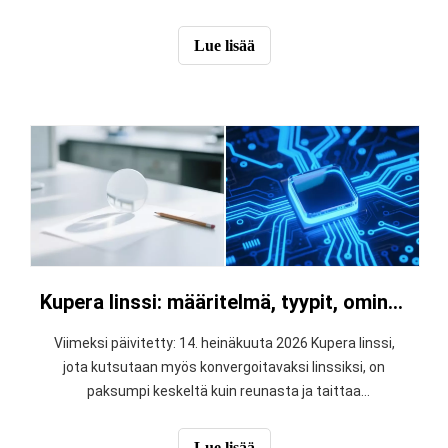
(konvergoivaa) kuperien peilien ulospäin pullistumaan
(hajoavia). Analysoimalla kuvanmuodostusta artikkeli
Lue lisää
selittää, kuinka koverat peilit tuottavat suurennettuja
todellisia tai virtuaalisia kuvia, kun taas kuperat peilit
tuottavat jatkuvasti pienennettyjä, pystysuuntaisia ​​
virtuaalikuvia. Tämä vertailu korostaa kuperapeilien
laajaa näkökenttää valvonnassa ja autoturvallisuudessa
verrattuna kaukoputkien ja lääketieteellisen
diagnostiikan koverien peilien fokusoituihin
ominaisuuksiin. Tämä vertailu tarjoaa olennaisia ​​teknisiä
oivalluksia optimaalisten heijastavien komponenttien
valitsemiseen tarkkuusoptisessa suunnittelussa.
Kupera linssi: määritelmä, tyypit, ominaisuudet, käyttötarkoitukset ja esimerkit
Viimeksi päivitetty: 14. heinäkuuta 2026 Kupera linssi,
jota kutsutaan myös konvergoitavaksi linssiksi, on
paksumpi keskeltä kuin reunasta ja taittaa
yhdensuuntaiset valonsäteet kohti polttopistettä.
Kuperia linssejä käytetään kuvantamisessa,
Lue lisää