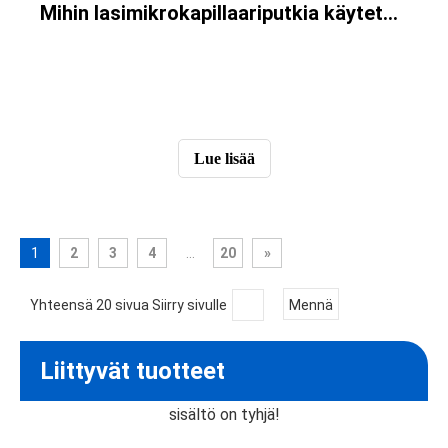
Mihin lasimikrokapillaariputkia käytetään kuituoptiikassa?
Lue lisää
1
2
3
4
...
20
»
Yhteensä 20 sivua Siirry sivulle
Mennä
Liittyvät tuotteet
sisältö on tyhjä!