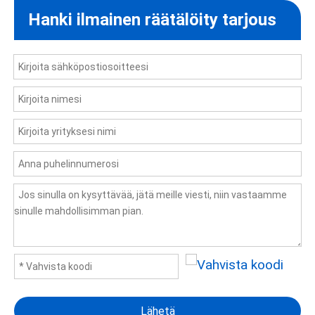
Hanki ilmainen räätälöity tarjous
Lähetä