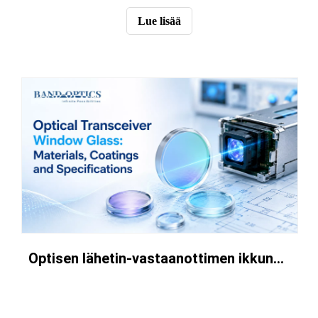
saattavat hankkia mukautetun linssin, pinnoitteen tai
Lue lisää
optisen komponentin kuvantamista varten,
Optisen lähetin-vastaanottimen ikkunalasi: materiaalit, pinnoitteet ja tekniset tiedot