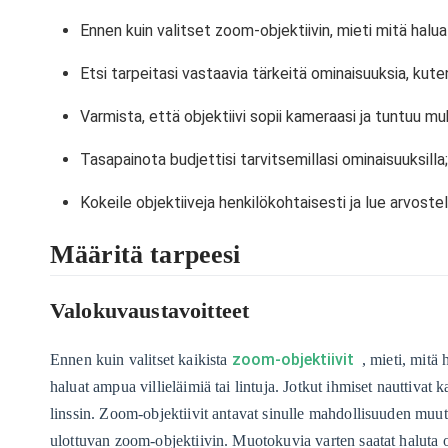
Ennen kuin valitset zoom-objektiivin, mieti mitä halua
Etsi tarpeitasi vastaavia tärkeitä ominaisuuksia, kut
Varmista, että objektiivi sopii kameraasi ja tuntuu m
Tasapainota budjettisi tarvitsemillasi ominaisuuksilla; p
Kokeile objektiiveja henkilökohtaisesti ja lue arvoste
Määritä tarpeesi
Valokuvaustavoitteet
zoom-objektiivit
Ennen kuin valitset kaikista
, mieti, mitä 
haluat ampua villieläimiä tai lintuja. Jotkut ihmiset nauttivat
linssin. Zoom-objektiivit antavat sinulle mahdollisuuden muutta
ulottuvan zoom-objektiivin. Muotokuvia varten saatat haluta o