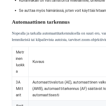
Kuvanvakain on välttämätöntä villieläimille, urheilulle
Se auttaa myös hämärässä, joten voit käyttää hitaamp
Automaattinen tarkennus
Nopealla ja tarkalla automaattitarkennuksella on suuri ero, var
lemmikeistä tai kilpailevista autoista, tarvitset zoom-objektii
Metr
inen
Kuvaus
luokk
a
3A
Automaattivalotus (AE), automaattinen valk
Mitt
(AWB), automaattitarkennus (AF) säätävät 
arit
automaattisesti
Ajoit