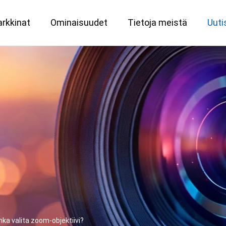
rkkinat
Ominaisuudet
Tietoja meistä
Uuti
Mukautettu optinen palvelu
Suurikokoinen 151 megapikselin objektiivi
Tärkeimmät metrologiset ratkaisut
nka valita zoom-objektiivi?