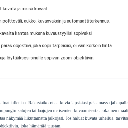
t kuvata ja missä kuvaat.
en polttoväli, aukko, kuvanvakain ja automaattitarkennus.
ukavalta kantaa mukana kuvaustyyliisi sopivaksi.
aras objektiivi, joka sopii tarpeisiisi, ei vain korkein hinta.
luja löytääksesi sinulle sopivan zoom-objektiivin.
haluat tallentaa. Rakastatko ottaa kuvia lapsistasi pelaamassa jalkapal
 kaupungin katujen tai laajojen maisemien kuvaamisesta. Jokainen maali 
a näkymää liikuttamatta jalkojasi. Jos haluat kuvata urheilua, tarvitse
bjektiivin, joka hämärtää taustan.