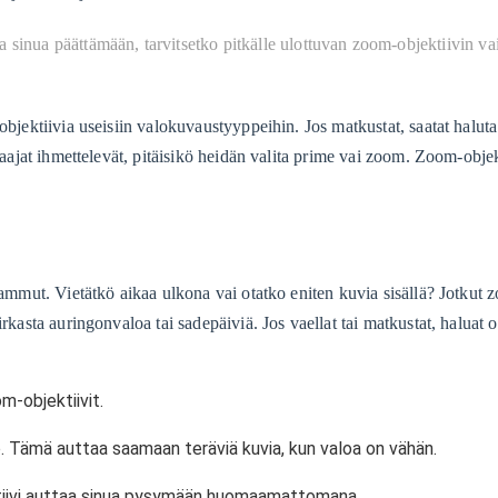
 sinua päättämään, tarvitsetko pitkälle ulottuvan zoom-objektiivin vai
objektiivia useisiin valokuvaustyyppeihin. Jos matkustat, saatat halut
vaajat ihmettelevät, pitäisikö heidän valita prime vai zoom. Zoom-obje
 ammut. Vietätkö aikaa ulkona vai otatko eniten kuvia sisällä? Jotkut 
rkasta auringonvaloa tai sadepäiviä. Jos vaellat tai matkustat, haluat o
m-objektiivit.
kko. Tämä auttaa saamaan teräviä kuvia, kun valoa on vähän.
ektiivi auttaa sinua pysymään huomaamattomana.