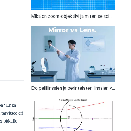
Mikä on zoom-objektiivi ja miten se toimii valokuvauksessa
Ero peililinssien ja perinteisten linssien välillä: Peilin ja linssin ymmärtäminen
loa? Ehkä
tarvitsee eri
t pitkälle