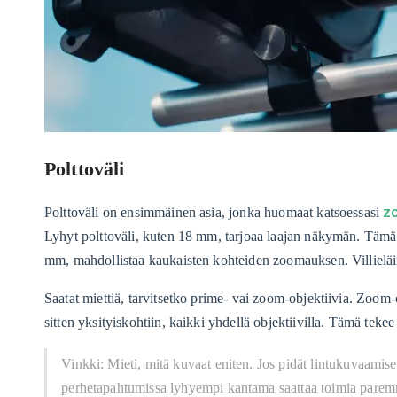
Polttoväli
z
Polttoväli on ensimmäinen asia, jonka huomaat katsoessasi
Lyhyt polttoväli, kuten 18 mm, tarjoaa laajan näkymän. Tämä s
mm, mahdollistaa kaukaisten kohteiden zoomauksen. Villieläin-
Saatat miettiä, tarvitsetko prime- vai zoom-objektiivia. Zoom-
sitten yksityiskohtiin, kaikki yhdellä objektiivilla. Tämä tekee
Vinkki: Mieti, mitä kuvaat eniten. Jos pidät lintukuvaamises
perhetapahtumissa lyhyempi kantama saattaa toimia parem