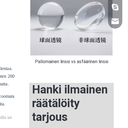
+86 159
sales@n
Pallomainen linssi vs asfäärinen linssi
lentaa.
uten 200
atta.
Hanki ilmainen
 zoomata
räätälöity
ta.
tarjous
lla tai