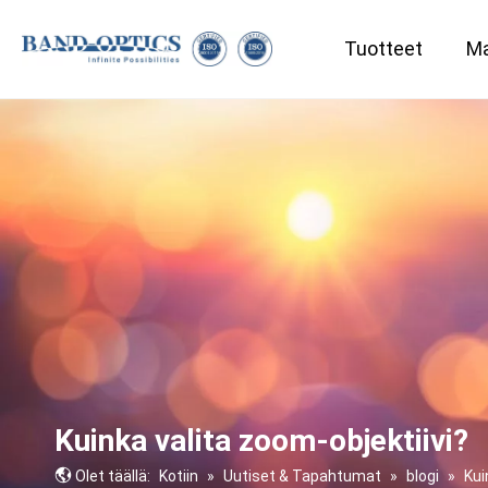
Tuotteet
Ma
Lääketiede ja biotekniikka
Kuinka valita zoom-objektiivi?
Olet täällä:
Kotiin
»
Uutiset & Tapahtumat
»
blogi
»
Kui