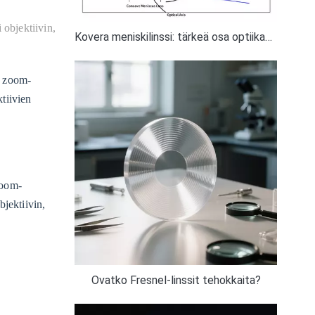
 objektiivin,
Kovera meniskilinssi: tärkeä osa optiikan alalla
a zoom-
ktiivien
zoom-
bjektiivin,
Ovatko Fresnel-linssit tehokkaita?