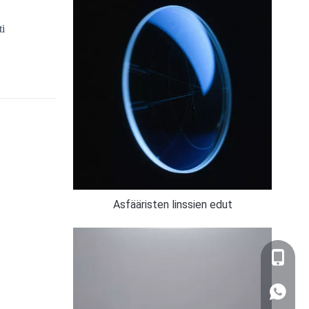
ti
Asfääristen linssien edut
+86-159
WhatsA