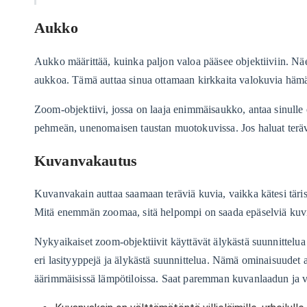
Aukko
Aukko määrittää, kuinka paljon valoa pääsee objektiiviin. Näe
aukkoa. Tämä auttaa sinua ottamaan kirkkaita valokuvia hämär
Zoom-objektiivi, jossa on laaja enimmäisaukko, antaa sinulle 
pehmeän, unenomaisen taustan muotokuvissa. Jos haluat teräviä
Kuvanvakautus
Kuvanvakain auttaa saamaan teräviä kuvia, vaikka kätesi täri
Mitä enemmän zoomaa, sitä helpompi on saada epäselviä kuvia 
Nykyaikaiset zoom-objektiivit käyttävät älykästä suunnittelua 
eri lasityyppejä ja älykästä suunnittelua. Nämä ominaisuudet 
äärimmäisissä lämpötiloissa. Saat paremman kuvanlaadun ja 