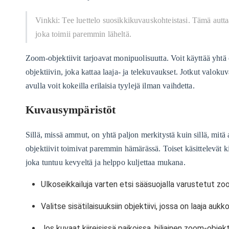
Vinkki: Tee luettelo suosikkikuvauskohteistasi. Tämä auttaa
joka toimii paremmin läheltä.
Zoom-objektiivit tarjoavat monipuolisuutta. Voit käyttää yhtä 
objektiivin, joka kattaa laaja- ja telekuvaukset. Jotkut valoku
avulla voit kokeilla erilaisia ​​tyylejä ilman vaihdetta.
Kuvausympäristöt
Sillä, missä ammut, on yhtä paljon merkitystä kuin sillä, mitä
objektiivit toimivat paremmin hämärässä. Toiset käsittelevät ki
joka tuntuu kevyeltä ja helppo kuljettaa mukana.
Ulkoseikkailuja varten etsi sääsuojalla varustetut zoo
Valitse sisätilaisuuksiin objektiivi, jossa on laaja au
Jos kuvaat kiireisissä paikoissa, hiljainen zoom-obj