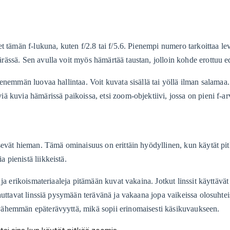
t tämän f-lukuna, kuten f/2.8 tai f/5.6. Pienempi numero tarkoittaa l
ässä. Sen avulla voit myös hämärtää taustan, jolloin kohde erottuu 
enemmän luovaa hallintaa. Voit kuvata sisällä tai yöllä ilman salamaa
 kuvia hämärissä paikoissa, etsi zoom-objektiivi, jossa on pieni f-ar
sevät hieman. Tämä ominaisuus on erittäin hyödyllinen, kun käytät pi
pienistä liikkeistä.
ja erikoismateriaaleja pitämään kuvat vakaina. Jotkut linssit käyttävä
auttavat linssiä pysymään terävänä ja vakaana jopa vaikeissa olosuhtei
vähemmän epäterävyyttä, mikä sopii erinomaisesti käsikuvaukseen.