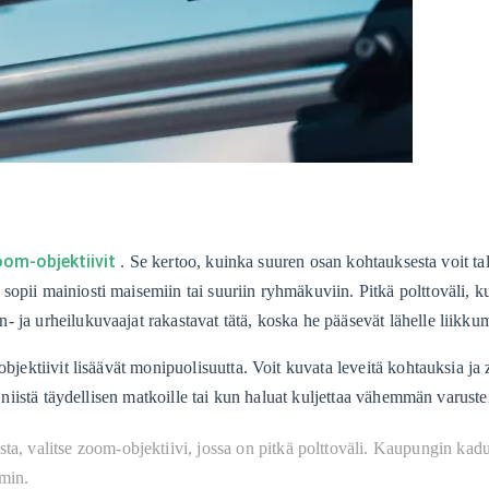
oom-objektiivit
. Se kertoo, kuinka suuren osan kohtauksesta voit tal
opii mainiosti maisemiin tai suuriin ryhmäkuviin. Pitkä polttoväli, k
 ja urheilukuvaajat rakastavat tätä, koska he pääsevät lähelle liikkum
objektiivit lisäävät monipuolisuutta. Voit kuvata leveitä kohtauksia ja
 niistä täydellisen matkoille tai kun haluat kuljettaa vähemmän varustei
ta, valitse zoom-objektiivi, jossa on pitkä polttoväli. Kaupungin kadui
min.