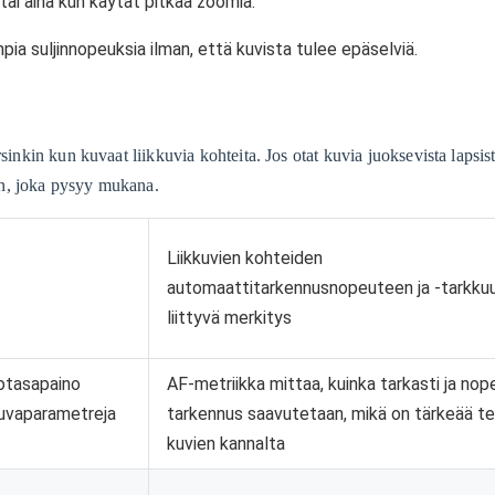
 tai aina kun käytät pitkää zoomia.
ia suljinnopeuksia ilman, että kuvista tulee epäselviä.
sinkin kun kuvaat liikkuvia kohteita. Jos otat kuvia juoksevista lapsist
vin, joka pysyy mukana.
Liikkuvien kohteiden
automaattitarkennusnopeuteen ja -tarkku
liittyvä merkitys
otasapaino
AF-metriikka mittaa, kuinka tarkasti ja nop
kuvaparametreja
tarkennus saavutetaan, mikä on tärkeää te
kuvien kannalta