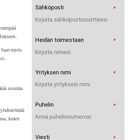
Sähköposti
*
eveämpää
edukseen.
Heidän toimestaan
*
. Saat myös
vo.
Yrityksen nimi
*
tkää zoomia.
Puhelin
*
t yhdistelmää
ssa, kuten
Viesti
*