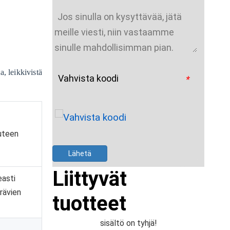
a, leikkivistä
Vahvista koodi
*
uteen
Lähetä
Liittyvät
easti
rävien
tuotteet
sisältö on tyhjä!