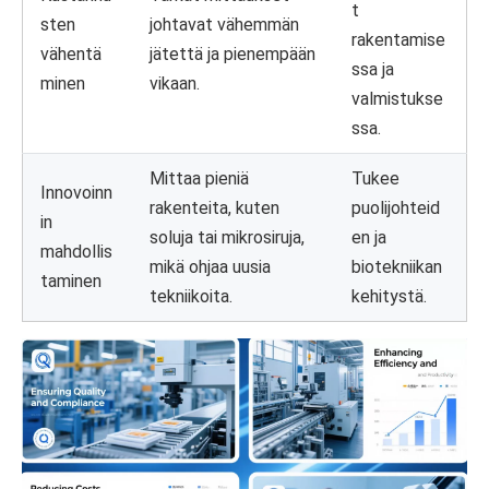
t
sten
johtavat vähemmän
rakentamise
vähentä
jätettä ja pienempään
ssa ja
minen
vikaan.
valmistukse
ssa.
Mittaa pieniä
Tukee
Innovoinn
rakenteita, kuten
puolijohteid
in
soluja tai mikrosiruja,
en ja
mahdollis
mikä ohjaa uusia
biotekniikan
taminen
tekniikoita.
kehitystä.