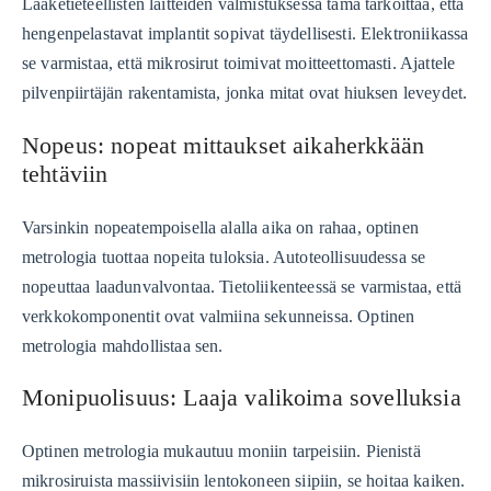
Lääketieteellisten laitteiden valmistuksessa tämä tarkoittaa, että
hengenpelastavat implantit sopivat täydellisesti. Elektroniikassa
se varmistaa, että mikrosirut toimivat moitteettomasti. Ajattele
pilvenpiirtäjän rakentamista, jonka mitat ovat hiuksen leveydet.
Nopeus: nopeat mittaukset aikaherkkään
tehtäviin
Varsinkin nopeatempoisella alalla aika on rahaa, optinen
metrologia tuottaa nopeita tuloksia. Autoteollisuudessa se
nopeuttaa laadunvalvontaa. Tietoliikenteessä se varmistaa, että
verkkokomponentit ovat valmiina sekunneissa. Optinen
metrologia mahdollistaa sen.
Monipuolisuus: Laaja valikoima sovelluksia
Optinen metrologia mukautuu moniin tarpeisiin. Pienistä
mikrosiruista massiivisiin lentokoneen siipiin, se hoitaa kaiken.