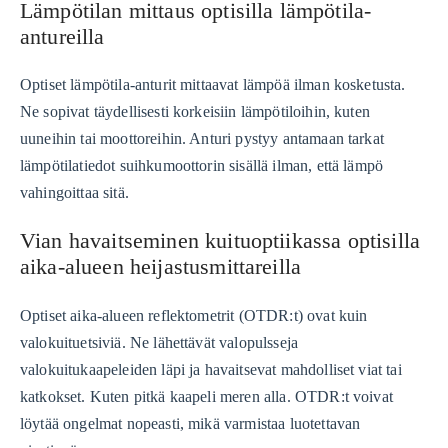
Lämpötilan mittaus optisilla lämpötila-
antureilla
Optiset lämpötila-anturit mittaavat lämpöä ilman kosketusta.
Ne sopivat täydellisesti korkeisiin lämpötiloihin, kuten
uuneihin tai moottoreihin. Anturi pystyy antamaan tarkat
lämpötilatiedot suihkumoottorin sisällä ilman, että lämpö
vahingoittaa sitä.
Vian havaitseminen kuituoptiikassa optisilla
aika-alueen heijastusmittareilla
Optiset aika-alueen reflektometrit (OTDR:t) ovat kuin
valokuituetsiviä. Ne lähettävät valopulsseja
valokuitukaapeleiden läpi ja havaitsevat mahdolliset viat tai
katkokset. Kuten pitkä kaapeli meren alla. OTDR:t voivat
löytää ongelmat nopeasti, mikä varmistaa luotettavan