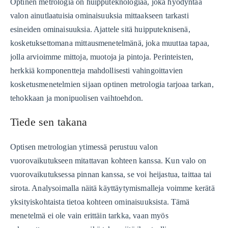
Optinen metrologia on huipputeknologiaa, joka hyödyntää
valon ainutlaatuisia ominaisuuksia mittaakseen tarkasti
esineiden ominaisuuksia. Ajattele sitä huipputeknisenä,
kosketuksettomana mittausmenetelmänä, joka muuttaa tapaa,
jolla arvioimme mittoja, muotoja ja pintoja. Perinteisten,
herkkiä komponentteja mahdollisesti vahingoittavien
kosketusmenetelmien sijaan optinen metrologia tarjoaa tarkan,
tehokkaan ja monipuolisen vaihtoehdon.
Tiede sen takana
Optisen metrologian ytimessä perustuu valon
vuorovaikutukseen mitattavan kohteen kanssa. Kun valo on
vuorovaikutuksessa pinnan kanssa, se voi heijastua, taittaa tai
sirota. Analysoimalla näitä käyttäytymismalleja voimme kerätä
yksityiskohtaista tietoa kohteen ominaisuuksista. Tämä
menetelmä ei ole vain erittäin tarkka, vaan myös