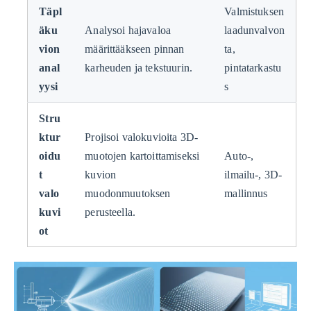
Täpl
Valmistuksen
äku
Analysoi hajavaloa
laadunvalvon
vion
määrittääkseen pinnan
ta,
anal
karheuden ja tekstuurin.
pintatarkastu
yysi
s
Stru
ktur
Projisoi valokuvioita 3D-
oidu
muotojen kartoittamiseksi
Auto-,
t
kuvion
ilmailu-, 3D-
valo
muodonmuutoksen
mallinnus
kuvi
perusteella.
ot