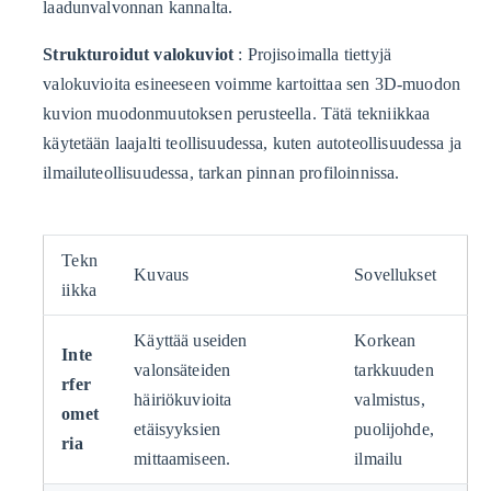
laadunvalvonnan kannalta.
Strukturoidut valokuviot
: Projisoimalla tiettyjä
valokuvioita esineeseen voimme kartoittaa sen 3D-muodon
kuvion muodonmuutoksen perusteella. Tätä tekniikkaa
käytetään laajalti teollisuudessa, kuten autoteollisuudessa ja
ilmailuteollisuudessa, tarkan pinnan profiloinnissa.
Tekn
Kuvaus
Sovellukset
iikka
Käyttää useiden
Korkean
Inte
valonsäteiden
tarkkuuden
rfer
häiriökuvioita
valmistus,
omet
etäisyyksien
puolijohde,
ria
mittaamiseen.
ilmailu