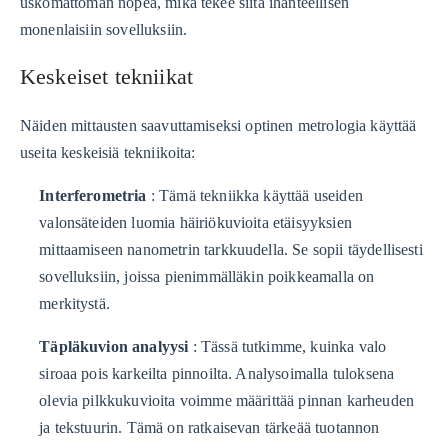
uskomattoman nopea, mikä tekee siitä ihanteellisen
monenlaisiin sovelluksiin.
Keskeiset tekniikat
Näiden mittausten saavuttamiseksi optinen metrologia käyttää
useita keskeisiä tekniikoita:
Interferometria
: Tämä tekniikka käyttää useiden
valonsäteiden luomia häiriökuvioita etäisyyksien
mittaamiseen nanometrin tarkkuudella. Se sopii täydellisesti
sovelluksiin, joissa pienimmälläkin poikkeamalla on
merkitystä.
Täpläkuvion analyysi
: Tässä tutkimme, kuinka valo
siroaa pois karkeilta pinnoilta. Analysoimalla tuloksena
olevia pilkkukuvioita voimme määrittää pinnan karheuden
ja tekstuurin. Tämä on ratkaisevan tärkeää tuotannon