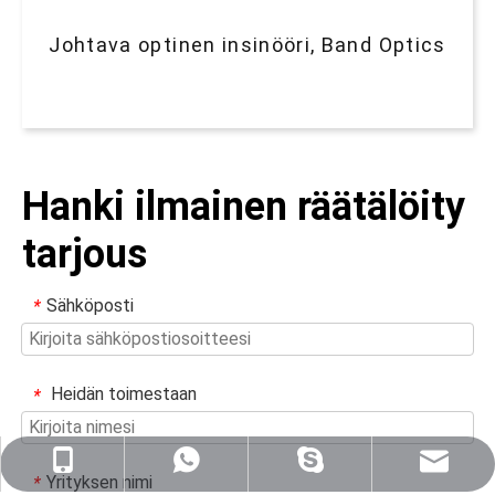
Johtava optinen insinööri, Band Optics
Hanki ilmainen räätälöity
tarjous
Sähköposti
*
Heidän toimestaan
*
sales@nj-optics.com
+86-159-5177-5819
+86 15951775819
WhatsApp
Yrityksen nimi
*