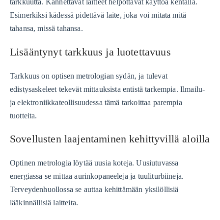
tarkkuutta. Kannettavat laitteet helpottavat käyttöä kentällä.
Esimerkiksi kädessä pidettävä laite, joka voi mitata mitä
tahansa, missä tahansa.
Lisääntynyt tarkkuus ja luotettavuus
Tarkkuus on optisen metrologian sydän, ja tulevat
edistysaskeleet tekevät mittauksista entistä tarkempia. Ilmailu-
ja elektroniikkateollisuudessa tämä tarkoittaa parempia
tuotteita.
Sovellusten laajentaminen kehittyvillä aloilla
Optinen metrologia löytää uusia koteja. Uusiutuvassa
energiassa se mittaa aurinkopaneeleja ja tuuliturbiineja.
Terveydenhuollossa se auttaa kehittämään yksilöllisiä
lääkinnällisiä laitteita.