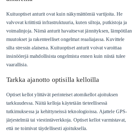
Kuituoptiset anturit ovat kuin näkymättömiä vartijoita. He
valvovat kriittistä infrastruktuuria, kuten siltoja, putkistoja ja
voimalinjoja. Nämä anturit havaitsevat jännityksen, lämpötilan
muutokset ja rakenteelliset ongelmat reaaliajassa. Kuvittele
silta stressin alaisena. Kuituoptiset anturit voivat varoittaa
insinöörejä mahdollisista ongelmista ennen kuin niistä tulee
vaarallisia.
Tarkka ajanotto optisilla kelloilla
Optiset kellot ylittävät perinteiset atomikellot ajoituksen
tarkkuudessa. Näitä kelloja käytetään tieteellisessä
tutkimuksessa ja kehittyneissä teknologioissa. Ajattele GPS-
järjestelmiä tai viestintäverkkoja. Optiset kellot varmistavat,
että ne toimivat täydellisesti ajoituksella.