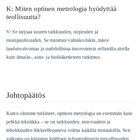
K: Miten optinen metrologia hyödyttää
teollisuutta?
V: Se tarjoaa suuren tarkkuuden, nopeuden ja
monipuolisuuden. Se minimoi vahinkoriskin, tukee
laadunvalvontaa ja mahdollistaa innovoinnin sellaisilla aloilla
kuin ilmailu-, auto- ja biolääketieteen tutkimus.
Johtopäätös
Kuten olemme tutkineet, optinen metrologia on enemmän kuin
pelkkä tekniikka – se on tarkkuuden, innovaation ja
tehokkuuden liikkeellepaneva voima kaikilla toimialoilla. Sen
vaikutus on kiistaton kriittisen infrastruktuurin turvallisuuden