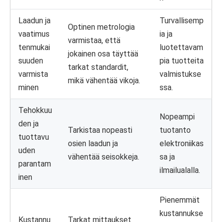
Laadun ja
Turvallisemp
Optinen metrologia
vaatimus
ia ja
varmistaa, että
tenmukai
luotettavam
jokainen osa täyttää
suuden
pia tuotteita
tarkat standardit,
varmista
valmistukse
mikä vähentää vikoja.
minen
ssa.
Tehokkuu
Nopeampi
den ja
Tarkistaa nopeasti
tuotanto
tuottavu
osien laadun ja
elektroniikas
uden
vähentää seisokkeja.
sa ja
parantam
ilmailualalla.
inen
Pienemmät
kustannukse
Kustannu
Tarkat mittaukset